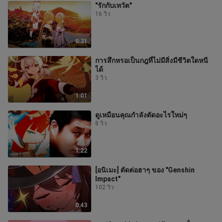
"รักกับเทวัต"
16 วิว
0:31
การสึกหรอเป็นกฎที่ไม่มีสิ่งมีชีวิตใดหนี
ได้
3 วิว
1:01
ดูเหมือนคุณกำลังตัดอะไรใหม่ๆ
8 วิว
1:22
[อนิเมะ] ตัดต่อฮาๆ ของ "Genshin
Impact"
102 วิว
0:43