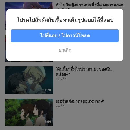
ทำไมมีหญิงสาวคนหนึ่งที่ดวงตาของคุณ
เต็มไปด้วยดวงตาของคุณ?
3 วิว
โปรดไปสัมผัสกับเนื้อหาเต็มรูปแบบได้ที่แอป
13:21
ไปที่แอป / ไปดาวน์โหลด
“เจ้านายของฉันเร็วมาก!”
146 วิว
ยกเลิก
1:29
"คืนนี้มาดื่มไวน์วากาเมะของฉัน
หน่อย~"
125 วิว
1:20
เธอจีบเก่งมาก เธอเก่งมาก💕
24 วิว
1:09