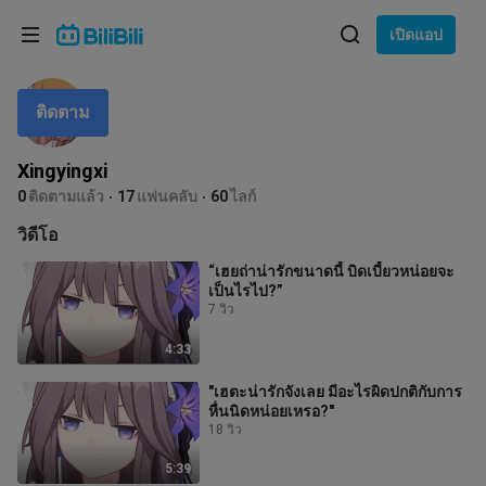
เลือกภาษา
เปิดแอป
English
ติดตาม
ภาษา: ภาษาไทย
ภาษาไทย
Xingyingxi
เข้าสู่
0
ติดตามแล้ว
17
แฟนคลับ
60
ไลก์
Tiếng Việt
ระบบ
วิดีโอ
Bahasa Indonesia
“เฮยถ่าน่ารักขนาดนี้ บิดเบี้ยวหน่อยจะ
เป็นไรไป?”
Bahasa Melayu
7 วิว
4:33
"เฮตะน่ารักจังเลย มีอะไรผิดปกติกับการ
หื่นนิดหน่อยเหรอ?"
18 วิว
5:39