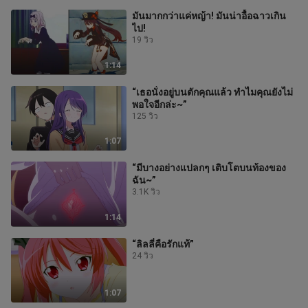
มันมากกว่าแค่หญ้า! มันน่าอื้อฉาวเกิน
ไป!
19 วิว
1:14
“เธอนั่งอยู่บนตักคุณแล้ว ทำไมคุณยังไม่
พอใจอีกล่ะ~”
125 วิว
1:07
“มีบางอย่างแปลกๆ เติบโตบนท้องของ
ฉัน~”
3.1K วิว
1:14
“ลิลลี่คือรักแท้”
24 วิว
1:07