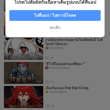
โปรดไปสัมผัสกับเนื้อหาเต็มรูปแบบได้ที่แอป
4:01
138
ไปที่แอป / ไปดาวน์โหลด
[GMV]ซีเล่ สาวน้อยผู้โชคร้าย <Honkai
Impact 3>
Liangxian
ยกเลิก
1:33
205
เกม|Genshin Impact|สไตล์คิตติ้งนี้ ไม่มี
ใครทำได้หรอก
Xingyingxi
1:14
39
“ฮีโร่ที่ไม่เคยพ่ายแพ้ที่สุด♂”
sehuiyongzige
5:01
16
เนื้อเรื่องของ Star Rail 4.4.zip
cainiaoabiao
8:27
14