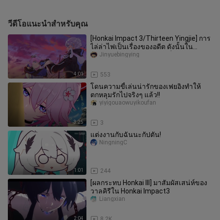
วีดีโอแนะนำสำหรับคุณ
[Honkai Impact 3/Thirteen Yingjie] การ
ไล่ล่าไฟเป็นเรื่องของอดีต ดังนั้นใน
อนาคต โปรด "ก้าวข้ามทุกสิ่ง
Jinyuebingying
4:01
553
โดนความขี้เล่นน่ารักของเฟยอิงทำให้
ตกหลุมรักไปจริงๆ แล้ว!!
yiyigouaowuyikoufan
3:25
3
แต่งงานกับฉันนะกัปตัน!
NingningC
1:01
244
[ผลกระทบ Honkai III] มาสัมผัสเสน่ห์ของ
วาลคิรีใน Honkai Impact3
Liangxian
2:04
8.2K