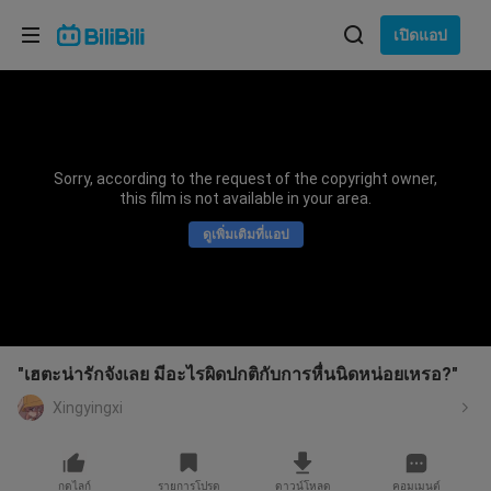
เลือกภาษา
เปิดแอป
English
ภาษา: ภาษาไทย
ภาษาไทย
Sorry, according to the request of the copyright owner,
เข้าสู่
this film is not available in your area.
Tiếng Việt
ระบบ
ดูเพิ่มเติมที่แอป
Bahasa Indonesia
Bahasa Melayu
"เฮตะน่ารักจังเลย มีอะไรผิดปกติกับการหื่นนิดหน่อยเหรอ?"
Xingyingxi
กดไลก์
รายการโปรด
ดาวน์โหลด
คอมเมนต์