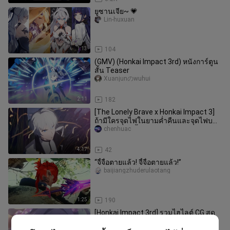
ยูซานเจีย~ 💗
Lin-huxuan
1:13
104
(GMV) (Honkai Impact 3rd) หนังการ์ตูน
สั้น Teaser
Xuanjunのwuhui
2:11
182
[The Lonely Brave x Honkai Impact 3]
ถ้ามีใครจุดไฟในยามค่ำคืนและจุดไฟบน
ท้องฟ้า คนๆ นั้นจะต้องเป็นผู้
chenhuac
4:17
42
“จี้จื่อตายแล้ว! จี้จื่อตายแล้ว!”
baijiangzhuderulaotang
1:25
190
[Honkai Impact 3rd] รวมไฮไลต์ CG สุด
อลังการของเหล่านักรบหญิง
Liangxian