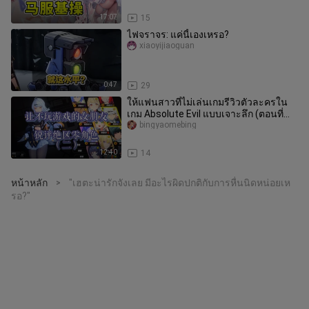
17:07
15
ไฟจราจร: แค่นี้เองเหรอ?
xiaoyijiaoguan
0:47
29
ให้แฟนสาวที่ไม่เล่นเกมรีวิวตัวละครใน
เกม Absolute Evil แบบเจาะลึก (ตอนที่
สอง) ปิดท้ายด้วยการโยนหินถาม
bingyaomebing
12:40
14
หน้าหลัก
"เฮตะน่ารักจังเลย มีอะไรผิดปกติกับการหื่นนิดหน่อยเห
>
รอ?"