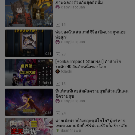
ภาพฉลองร่วมกันสุดฮิตมีม
xiaoyijiaoguan
0:31
15
พ่อของฉันเล่นเกม! จีจื่อ เปิดประตูหน่อย
พ่อลูก!
xiaoyijiaoguan
0:44
28
[Honkai Impact: Star Rail] ทำสำเร็จ
ระดับ 40 อันดับหนึ่งของโลก
fclaobi
18:11
13
ที่แท้คนที่เคยสัมผัสความสุขก็ล้วนเป็นคน
มีความสุข
xiaoyijiaoguan
0:35
24
พายเมิ่งพากย์อังกฤษขู่มิโฮโย? ผู้บริหาร
เทพของเกมนิกกี้เซิร์ฟเวอร์จีนก็สร้างเสียง
วิพากษ์วิจารณ์อีกแล้
daan4nswer