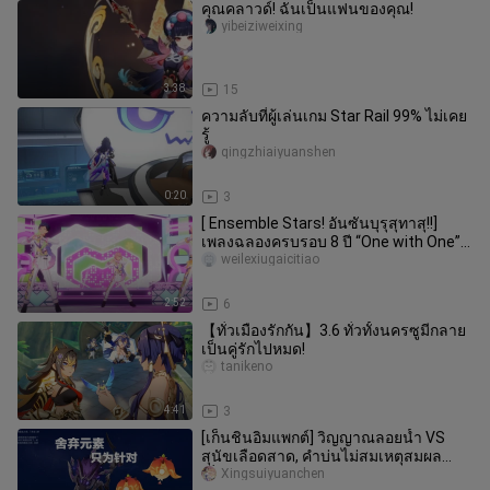
คุณคลาวด์! ฉันเป็นแฟนของคุณ!
yibeiziweixing
3:38
15
ความลับที่ผู้เล่นเกม Star Rail 99% ไม่เคย
รู้
qingzhiaiyuanshen
0:20
3
[ Ensemble Stars! อันซันบุรุสุทาสุ!!]
เพลงฉลองครบรอบ 8 ปี “One with One” -
MV พิเศษ -
weilexiugaicitiao
2:52
6
【ทั่วเมืองรักกัน】3.6 ทั่วทั้งนครซูมีกลาย
เป็นคู่รักไปหมด!
tanikeno
4:41
3
[เก็นชินอิมแพกต์] วิญญาณลอยน้ำ VS
สุนัขเลือดสาด, คำบ่นไม่สมเหตุสมผล
เกี่ยวกับปีศาจต้นกำเนิดแห่งอินาซึ
Xingsuiyuanchen