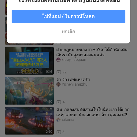
12:12
13
ไปที่แอป / ไปดาวน์โหลด
[เก็นชินอิมแพกต์ การเปลี่ยนแปลง] เรื่อง
ราวที่ฟามม์ซ่อนไว้ย้อนกลับไปได้ถึงเมื่อ
สองปีก่อน? การปรากฏตัว
banyansana
ยกเลิก
15:39
17
ฝ่ายกฎหมายของ miHoYo: ได้ตัวนักเติม
เงินระดับสูงมาสองคนแล้ว
xiaoyijiaoguan
0:36
92
จิ๋ว จิ๋ว เทพแห่งครัว
Yichenjiangzhu
1:20
4
ฉัน: กล่องสมบัติสามใบใบนี้คงเอาได้ยาก
แน่ๆ เลยนะ นักออกแบบ: อ้าว คุณเดาสิ!
silomia
2:20
5