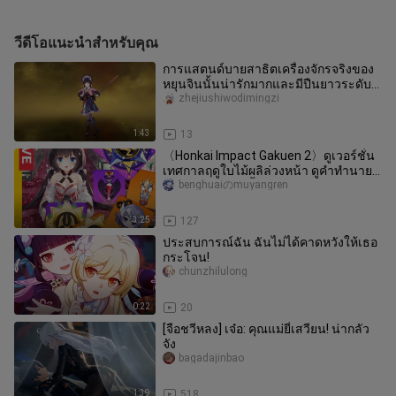
วีดีโอแนะนำสำหรับคุณ
การแสตนด์บายสาธิตเครื่องจักรจริงของ
หยุนจินนั้นน่ารักมากและมีปืนยาวระดับ
ห้าดาวตัวใหม่
zhejiushiwodimingzi
1:43
13
〈Honkai Impact Gakuen 2〉ดูเวอร์ชั่น
เทศกาลฤดูใบไม้ผลิล่วงหน้า ดูคำทำนาย
ของพระเจ้าอีกครั้ง!
benghuaiのmuyangren
3:25
127
ประสบการณ์ฉัน ฉันไม่ได้คาดหวังให้เธอ
กระโจน!
chunzhilulong
0:22
20
[จือชวีหลง] เจ๋อ: คุณแม่ยี่เสวียน! น่ากลัว
จัง
bagadajinbao
1:39
518