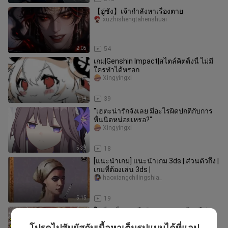
【อู่ซัง】เจ้ากำลังหาเรื่องตาย
xuzhishengtahenshuai
2:05
54
เกม|Genshin Impact|สไตล์คิตติ้งนี้ ไม่มี
ใครทำได้หรอก
Xingyingxi
1:14
39
"เฮตะน่ารักจังเลย มีอะไรผิดปกติกับการ
หื่นนิดหน่อยเหรอ?"
Xingyingxi
5:39
18
[แนะนำเกม] แนะนำเกม 3ds | ส่วนตัวถึง |
เกมที่ต้องเล่น 3ds |
haoxiangchilingshia_
5:15
19
ในที่สุดก็จะลงมือกับพายมอนแล้วหรือ!
shiyuioo
โปรดไปสัมผัสกับเนื้อหาเต็มรูปแบบได้ที่แอป