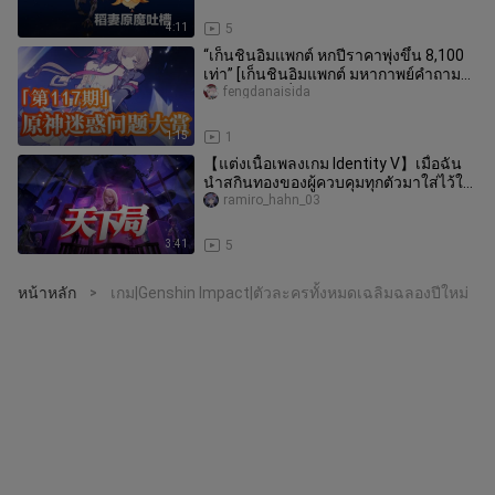
4:11
5
“เก็นชินอิมแพกต์ หกปีราคาพุ่งขึ้น 8,100
เท่า” [เก็นชินอิมแพกต์ มหากาพย์คำถาม
ชวนงง ตอนที่ 117]
fengdanaisida
1:15
1
【แต่งเนื้อเพลงเกม Identity V】เมื่อฉัน
นำสกินทองของผู้ควบคุมทุกตัวมาใส่ไว้ใน
เพลง “Tianxia Ju” เพลงเดีย
ramiro_hahn_03
3:41
5
หน้าหลัก
เกม|Genshin Impact|ตัวละครทั้งหมดเฉลิมฉลองปีใหม่
>