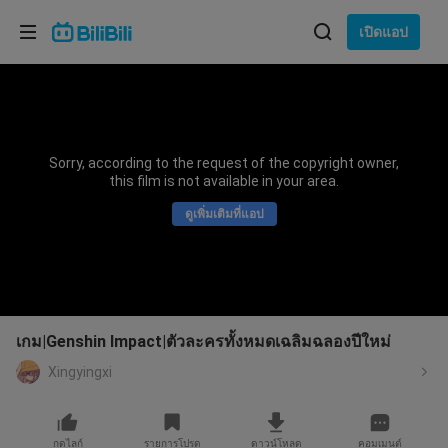
เลือกภาษา
เปิดแอป
English
ภาษา: ภาษาไทย
ภาษาไทย
Sorry, according to the request of the copyright owner,
เข้าสู่
this film is not available in your area.
Tiếng Việt
ระบบ
ดูเพิ่มเติมที่แอป
Bahasa Indonesia
Bahasa Melayu
เกม|Genshin Impact|ตัวละครทั้งหมดเฉลิมฉลองปีใหม่
Xingyingxi
กดไลก์
รายการโปรด
ดาวน์โหลด
คอมเมนต์