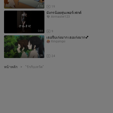
3:16
19
มังกรน้อยหุ่นเพอร์เฟกต์
Airmaster123
0:44
9
เธอจีบเก่งมาก เธอเก่งมาก💕
Xingyingxi
1:09
24
หน้าหลัก
"รักกับเทวัต"
>