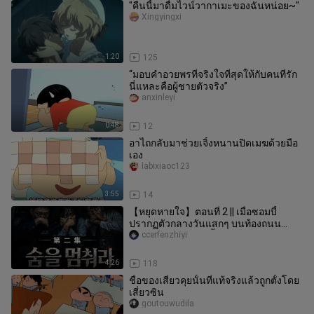
"คืนนี้มาดื่มไวน์วากาเมะของฉันหน่อย~"
Xingyingxi
1:20
125
“มอบคำอวยพรที่จริงใจที่สุดให้กับคนที่รัก
นี่แหละคือผู้ชายตัวจริง”
anxinleyi
0:48
12
อาไถกลับมาช่วยเจิ้งหนานปิดเมฆด้วยมือ
เอง
labixiaoc123
3:55
14
【หยุดหายใจ】ตอนที่ 2 || เมื่อซอมบี้
ปรากฏตัวกลางวันแสกๆ บนท้องถนน
เกาหลี จะเกิดอะไรขึ้น?
ccerfenzhiyi
4:26
118
ชื่อของเสี่ยวคุยนั้นที่แท้จริงแล้วถูกตั้งโดย
เสี่ยวซิน
goutouwudila