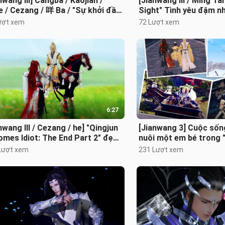
nwang III] Cangba / Kaojian /
[Jianwang III / Ming Tan
 / Cezang / 咩 Ba / "Sự khởi đầu
Sight" Tình yêu đậm n
chương thế giới hàng ngày"
tay như nước, mực nhẹ
ượt xem
72 Lượt xem
6:27
nwang III / Cezang / he] "Qingjun
[Jianwang 3] Cuộc sốn
mes Idiot: The End Part 2" đẹp
nuôi một em bé trong 
và hàn gắn những cảm xúc
trở thành kẻ điên: Fanw
Lượt xem
231 Lượt xem