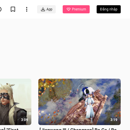
App
Premium
Đăng nhập
3:09
3:19