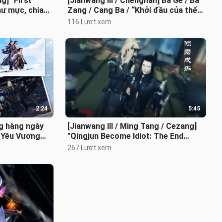
g] "First
[Jianwang III / Chengnan] Ba Ge / Ba
hư mực, chia
Zang / Cang Ba / “Khởi đầu của thế
 hơn nước,
giới - Sau khi kết hôn / Hôm
116 Lượt xem
2:24
5:45
g hàng ngày
[Jianwang III / Ming Tang / Cezang]
"Yêu Vương
"Qingjun Become Idiot: The End
ai II", em b
Chapter" Hôm nay Lu Wangye có phả
267 Lượt xem