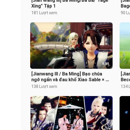
[Jian Wang III] Ba Ming/Ba Ba/"Tage
[Jia
Xing" Tập 1
Bage
của 
181 Lượt xem
90 L
6:11
[Jianwang III / Ba Ming] Bạo chúa
[Jia
ngớ ngẩn và đau khổ Xiao Sable × Vẻ
Beco
đẹp của Tsundere Xiao Nipiao /
đẽ 
138 Lượt xem
134 