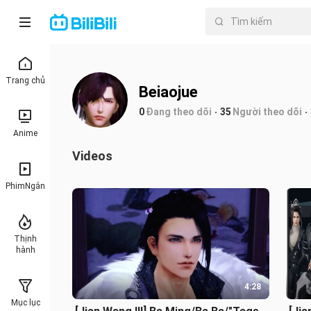
Trang chủ
Beiaojue
0
Đang theo dõi
35
Người theo dõi
Anime
Videos
PhimNgắn
Thịnh
hành
4:28
Mục lục