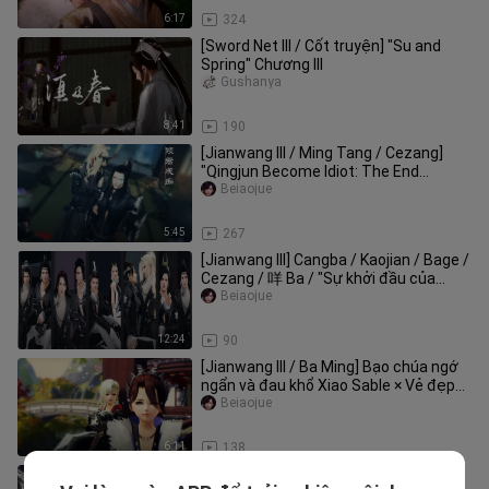
6:17
324
[Sword Net III / Cốt truyện] "Su and
Spring" Chương III
Gushanya
8:41
190
[Jianwang III / Ming Tang / Cezang]
"Qingjun Become Idiot: The End
Chapter" Hôm nay Lu Wangye có phả
Beiaojue
5:45
267
[Jianwang III] Cangba / Kaojian / Bage /
Cezang / 咩 Ba / "Sự khởi đầu của
chương thế giới hàng ngày"
Beiaojue
12:24
90
[Jianwang III / Ba Ming] Bạo chúa ngớ
ngẩn và đau khổ Xiao Sable × Vẻ đẹp
của Tsundere Xiao Nipiao /
Beiaojue
6:11
138
[Jianwang III / Sheep Flower] Phoenix