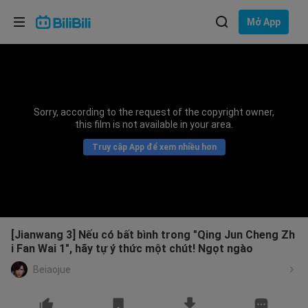
Lựa chọn ngôn ngữ
Mở App
English
Ngôn ngữ: Tiếng Việt
ภาษาไทย
Sorry, according to the request of the copyright owner,
Đăng
this film is not available in your area.
Tiếng Việt
nhập
Truy cập App để xem nhiều hơn
Bahasa Indonesia
Bahasa Melayu
[Jianwang 3] Nếu có bất bình trong "Qing Jun Cheng Zh
i Fan Wai 1", hãy tự ý thức một chút! Ngọt ngào
Beiaojue