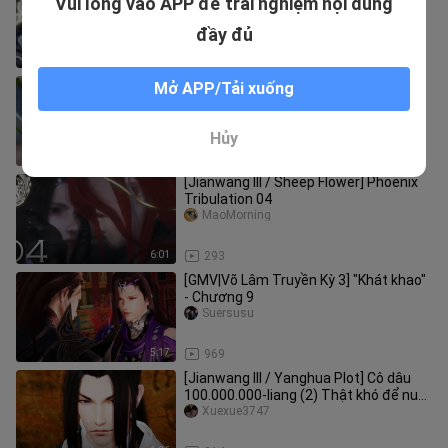
Vui lòng vào APP để trải nghiệm nội dung
Tribulation 01
MaoMorning
đầy đủ
7:44
479
[Jianwang III / Sheep Flower Plot] Tỷ
Mở APP/Tải xuống
Hai Cô Dâu (1) Báo Nợ và Kết Hôn SỐ 2
(Đáp ứng yêu cầu của bạn
Xuexue3747
Hủy
5:03
700
[Jianwang III / Sheep Flower] Phoenix
Tribulation 04
MaoMorning
6:01
293
[GMV|Võ Lâm Truyền Kỳ 3] "Khát khao"
- Chương 9
Suersusu
5:17
969
[Jianwang III / Yanghua Plot] Cô dâu
100.000.000-liang (2) Thật khó để nuôi
một người vợ ngọt ngào (
Xuexue3747