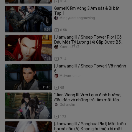
1:26
314
Game|Kiếm Võng 3|Ám sát & Bị bắt
Tập 1
Mingyuantangruoying
5:54
6.5K
[Jianwang III / Sheep Flower Plot] Cô
Dâu Một Tỷ Lương (4) Gặp Được Bố
Chồng (Phần 2) Trailer (Bố vợ
Xuexue3747
7:52
714
[Jianwang III / Sheep Flower] Vỡ nhánh
6
Meiyueliunian
11:40
95
"Jian Wang III, Vượt qua định hướng,
đầu độc và những trái tim mất tập
trung" Tyrant x Poison, Tập 6
Qufenglin
3:25
172
[Jianwang III / Yanghua Plot] Một triệu
hai cô dâu (5) Đoạn giới thiệu bí mật