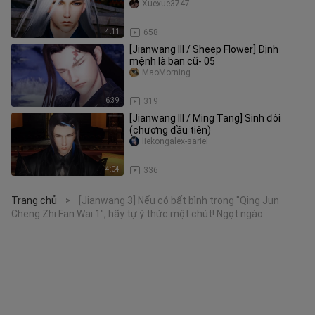
(Đơn và đôi bắt đầu)
Xuexue3747
4:11
658
[Jianwang III / Sheep Flower] Định
mệnh là bạn cũ- 05
MaoMorning
6:39
319
[Jianwang III / Ming Tang] Sinh đôi
(chương đầu tiên)
liekongalex-sariel
4:04
336
Trang chủ
[Jianwang 3] Nếu có bất bình trong "Qing Jun
>
Cheng Zhi Fan Wai 1", hãy tự ý thức một chút! Ngọt ngào