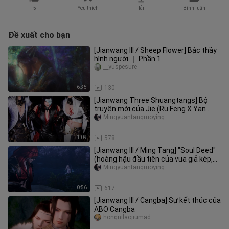
5
Yêu thích
Tải
Bình luận
Đề xuất cho bạn
[Jianwang III / Sheep Flower] Bậc thầy
hình người ｜ Phần 1
__yuspesure
6:35
130
[Jianwang Three Shuangtangs] Bộ
truyện mới của Jie (Ru Feng X Yan
Yun) sẽ tiếp quản cốt truyện sau n
Mingyuantangruoying
1:09
578
[Jianwang III / Ming Tang] "Soul Deed"
(hoàng hậu đầu tiên của vua giả kép,
chia súng meo meo X, các
Mingyuantangruoying
0:56
617
[Jianwang III / Cangba] Sự kết thúc của
ABO Cangba
hongnilaojiumad