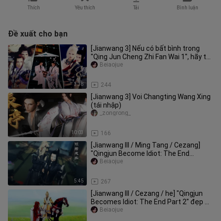
Thích
Yêu thích
Tải
Bình luận
Đề xuất cho bạn
[Jianwang 3] Nếu có bất bình trong
"Qing Jun Cheng Zhi Fan Wai 1", hãy tự
ý thức một chút! Ngọt ngào
Beiaojue
3:38
244
[Jianwang 3] Voi Changting Wang Xing
(tái nhập)
_zongrong_
10:03
166
[Jianwang III / Ming Tang / Cezang]
"Qingjun Become Idiot: The End
Chapter" Hôm nay Lu Wangye có phả
Beiaojue
5:45
267
[Jianwang III / Cezang / he] "Qingjun
Becomes Idiot: The End Part 2" đẹp đẽ
và hàn gắn những cảm xúc
Beiaojue