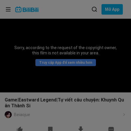
Lựa chọn ngôn ngữ
Mở App
English
Ngôn ngữ: Tiếng Việt
ภาษาไทย
Sorry, according to the request of the copyright owner,
Đăng
this film is not available in your area.
Tiếng Việt
nhập
Truy cập App để xem nhiều hơn
Bahasa Indonesia
Bahasa Melayu
Game|Eastward Legend|Tự viết câu chuyện: Khuynh Qu
ân Thành Si
Beiaojue