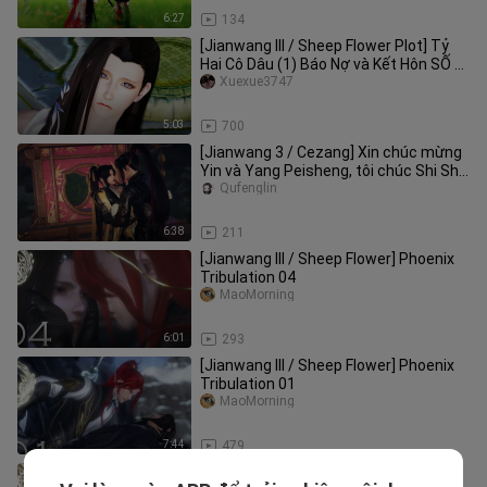
6:27
134
[Jianwang III / Sheep Flower Plot] Tỷ
Hai Cô Dâu (1) Báo Nợ và Kết Hôn SỐ 2
(Đáp ứng yêu cầu của bạn
Xuexue3747
5:03
700
[Jianwang 3 / Cezang] Xin chúc mừng
Yin và Yang Peisheng, tôi chúc Shi Shi
sinh nhật vui vẻ
Qufenglin
6:38
211
[Jianwang III / Sheep Flower] Phoenix
Tribulation 04
MaoMorning
6:01
293
[Jianwang III / Sheep Flower] Phoenix
Tribulation 01
MaoMorning
7:44
479
[Jianwang III / Sheep Flower] Phoenix