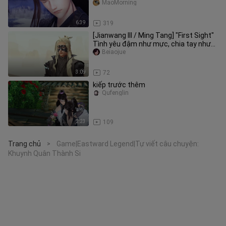
MaoMorning
6:39
319
[Jianwang III / Ming Tang] "First Sight"
Tình yêu đậm như mực, chia tay như
nước, mực nhẹ hơn nước,
Beiaojue
3:09
72
kiếp trước thêm
Qufenglin
2:23
109
Trang chủ
Game|Eastward Legend|Tự viết câu chuyện:
>
Khuynh Quân Thành Si