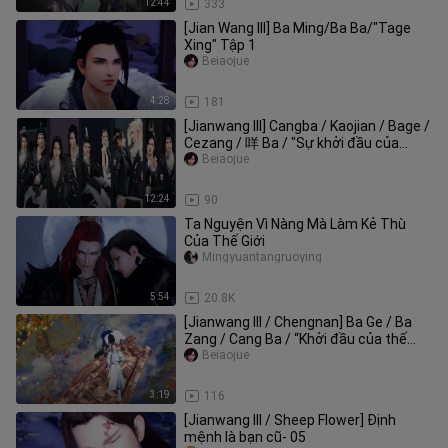
12:44
333
[Jian Wang III] Ba Ming/Ba Ba/"Tage
Xing" Tập 1
Beiaojue
4:28
181
[Jianwang III] Cangba / Kaojian / Bage /
Cezang / 咩 Ba / "Sự khởi đầu của
chương thế giới hàng ngày"
Beiaojue
12:24
90
Ta Nguyện Vì Nàng Mà Làm Kẻ Thù
Của Thế Giới
Mingyuantangruoying
5:54
20.8K
[Jianwang III / Chengnan] Ba Ge / Ba
Zang / Cang Ba / “Khởi đầu của thế
giới - Sau khi kết hôn / Hôm
Beiaojue
3:19
116
[Jianwang III / Sheep Flower] Định
mệnh là bạn cũ- 05