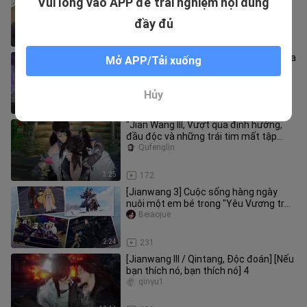
Vui lòng vào APP để trải nghiệm nội dung
Tribulation 13
MaoMorning
đầy đủ
7:16
241
【Jianwang 3】 Vị quân chủ bất tử của
Mở APP/Tải xuống
Penglai được gọi là Xiaohong · 3
Canghuaying
Hủy
6:12
241
"Jian Wang III, Vượt qua định hướng,
đầu độc và những trái tim mất tập
trung" Tyrant x Poison, Tập 6
Qufenglin
3:25
172
[Jianwang 3] Cuộc sống hàng ngày
nuôi một em bé trong "Yêu Vương trở
thành kẻ điên: Fanwai II", em b
Beiaojue
2:24
231
[Jianwang III / Qintang, Độc đoán] [Nếu
bạn thích nó, bạn thích nó] 4
qinyu1