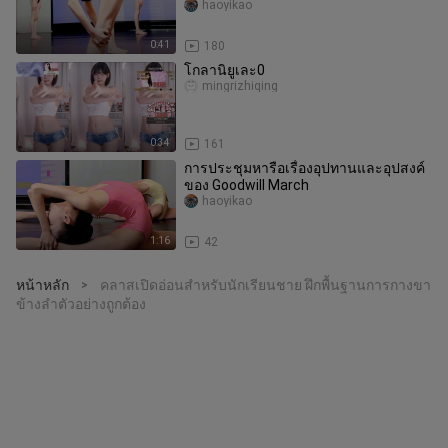
มีนาคม การประเมิน
haoyikao
0:41
180
โกลานิยูเละ0
mingrizhiqing
0:34
161
การประชุมหารือเรื่องอุปทานและอุปสงค์
ของ Goodwill March
haoyikao
1:16
42
หน้าหลัก
คลาสเปิดอ่อนสำหรับนักเรียนชาย ฝึกพื้นฐานการกางขา
>
ข้างลำตัวอย่างถูกต้อง