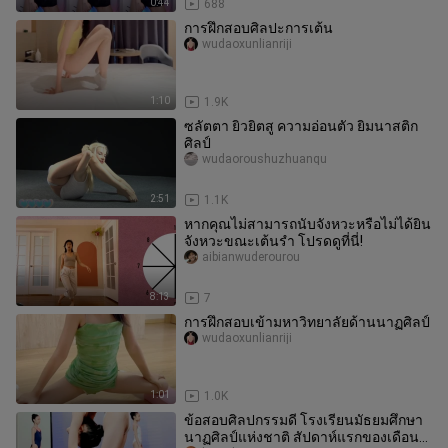
0:44
688
การฝึกสอบศิลปะการเต้น
wudaoxunlianriji
1:10
1.9K
ซลัตตา ยิวยิตสู ความอ่อนตัว ยิมนาสติก
ศิลป์
wudaoroushuzhuanqu
2:51
1.1K
หากคุณไม่สามารถนับจังหวะหรือไม่ได้ยิน
จังหวะขณะเต้นรำ โปรดดูที่นี่!
aibianwuderourou
8:13
7
การฝึกสอบเข้ามหาวิทยาลัยด้านนาฏศิลป์
wudaoxunlianriji
1:01
1.0K
ข้อสอบศิลปกรรมดี โรงเรียนมัธยมศึกษา
นาฏศิลป์แห่งชาติ สัปดาห์แรกของเดือน