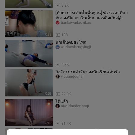
0:53
3.2K
[ทักษะการเต้นขั้นพื้นฐาน] ช่วงเวลาที่ขา
หักของปีศาจ: ฉันเจ็บปวดเหลือเกิน😭
tianlaiwudaoyikao
0:25
198
นักเต้นตบสะโพก
wudaoshengyingji
0:35
4.7K
กิจวัตรประจำวันของนักเรียนเต้นรำ
yiguandounai
0:58
22.0K
ได้แล้ว
aiwudaodexiaoqi
3:15
81.4K
การฝึกสอบศิลปะการเต้น