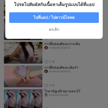
wudaoxunlianriji
โปรดไปสัมผัสกับเนื้อหาเต็มรูปแบบได้ที่แอป
1:18
1.1K
ไปที่แอป / ไปดาวน์โหลด
การฝึกซ้อมของวงเกิร์ลกรุ๊ป
ellen_daniel_03
ยกเลิก
2:55
92
การฝึกสอบศิลปะการเต้น
wudaoxunlianriji
1:43
2.3K
การฝึกสอบศิลปะเต้นรำ
wudaoxunlianriji
1:13
3.5K
โกลานิยูเล่0 หมาแลน 57
golaniyuleyyds