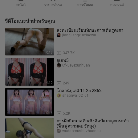
กดไลก์
รายการโปรด
ดาวน์โหลด
คอมเมนต์
วีดีโอแนะนำสำหรับคุณ
ลงทะเบียนเรียนทักษะการเต้นรูดเสา
jiangjiangxuetiaowu
0:45
347.7K
ยูเอฟ5
ufxueyexunhuan
4:40
249
โกลานิยูเล0 11.25 2862
shaonva_02_01
0:46
5.2K
การฝึกยิมนาสติกเชิงศิลป์แบบถูกกระทำ
(ฟื้นฟูความคมชัดสูง)
wudaoroushuzhuanqu