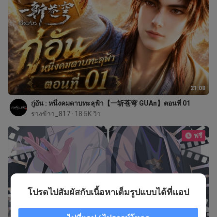
21:08
กู่อัน : หนึ่งคมดาบทะลุฟ้า【一斩苍穹 GUAn】ตอนที่ 01
รวงข้าว_817
 · 18.5K วิว
ฟรี
โปรดไปสัมผัสกับเนื้อหาเต็มรูปแบบได้ที่แอป