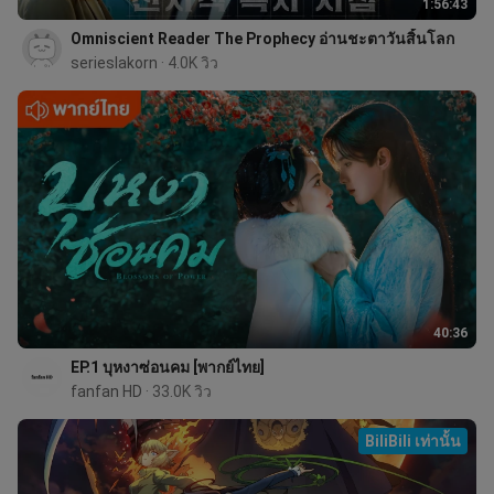
1:56:43
Omniscient Reader The Prophecy อ่านชะตาวันสิ้นโลก
serieslakorn
 · 4.0K วิว
40:36
EP.1 บุหงาซ่อนคม [พากย์ไทย]
fanfan HD
 · 33.0K วิว
BiliBili เท่านั้น