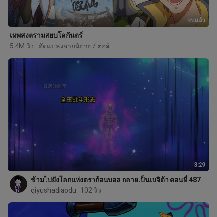
จบแล้ว
เทพสงครามสยบโลกันตร์
5.4M วิว · ดัดแปลงจากนิยาย / ต่อสู้
3:29
ข้ามไปยังโลกแห่งดราก้อนบอล กลายเป็นเบจิต้า ตอนที่ 487
qiyushadiaodu
 · 102 วิว