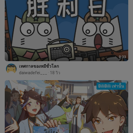
0:33
เทศกาลของหมีขั้วโลก
daiwadefei___
 · 18 วิว
BiliBili เท่านั้น