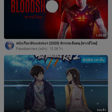
1:49:20
หนังเรีอง Bloodshot (2020) จักรกลเลือดดุ [พากย์ไทย]
Paiwiliamtwo (หลัก)
 · 15.2K วิว
BiliBili เท่านั้น
จบแล้ว