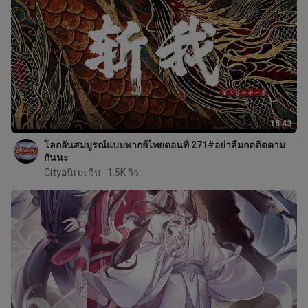
15:43
โลกอันสมบูรณ์แบบพากย์ไทยตอนที่ 271#อย่าลืมกดติดตาม
กันนะ
Cityอนิเมะจีน
 · 1.5K วิว