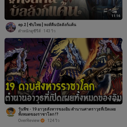
11:16
ep.2 [ ซับไทย ] หงส์คืนบัลลังก์แค้น
ตำหนักดูซีรีส์
 · 143 วิว
8:56
วันพีช - 19 อาวุธสังหารของอิม ตำนานศาตราวุธที่เปิดเผย
ทั้งหมดของราชาโลก !?
OverReview
 · 124 วิว