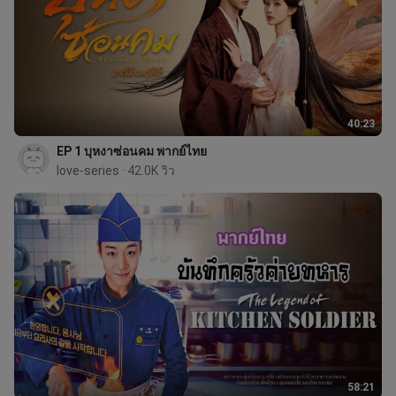
40:23
EP 1 บุหงาซ่อนคม พากย์ไทย
love-series
 · 42.0K วิว
58:21