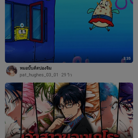
3:35
หมอบั๊บส์สปองจิม
pat_hughes_03_01
 · 29 วิว