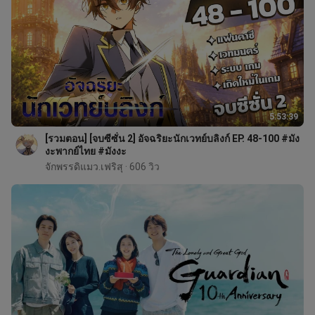
5:53:39
[รวมตอน] [จบซีซั่น 2] อัจฉริยะนักเวทย์บลิงก์ EP. 48-100 #มัง
งะพากย์ไทย #มังงะ
จักพรรดิแมว.เฟริสุ
 · 606 วิว