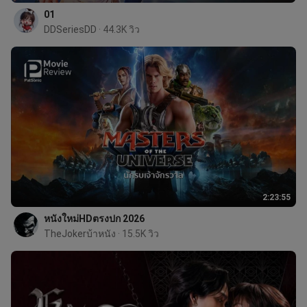
01
DDSeriesDD
 · 44.3K วิว
2:23:55
หนังใหม่HDตรงปก 2026
TheJokerบ้าหนัง
 · 15.5K วิว