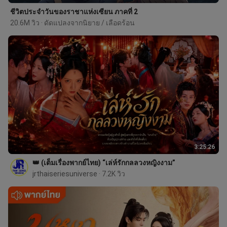
ชีวิตประจำวันของราชาแห่งเซียน ภาคที่ 2
20.6M วิว · ดัดแปลงจากนิยาย / เลือดร้อน
3:25:26
👑 (เต็มเรื่องพากย์ไทย) “เล่ห์รักกลลวงหญิงงาม”
jrthaiseriesuniverse
 · 7.2K วิว