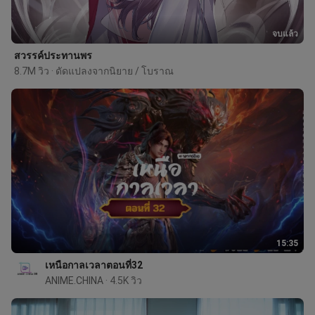
จบแล้ว
สวรรค์ประทานพร
8.7M วิว · ดัดแปลงจากนิยาย / โบราณ
15:35
เหนือกาลเวลาตอนที่32
ANIME.CHINA
 · 4.5K วิว