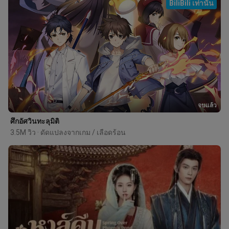
BiliBili เท่านั้น
จบแล้ว
ศึกอัศวินทะลุมิติ
3.5M วิว · ดัดแปลงจากเกม / เลือดร้อน