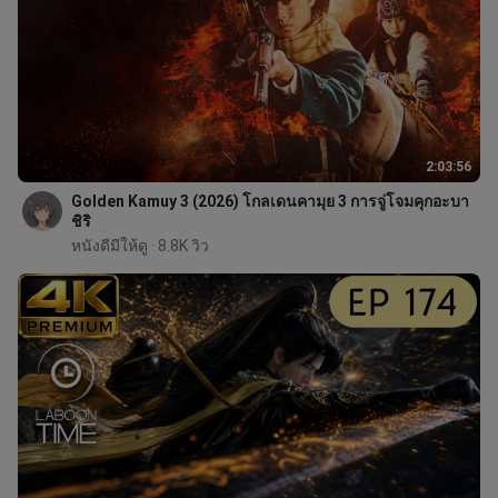
2:03:56
Golden Kamuy 3 (2026) โกลเดนคามุย 3 การจู่โจมคุกอะบา
ชิริ
หนังดีมีให้ดู
 · 8.8K วิว