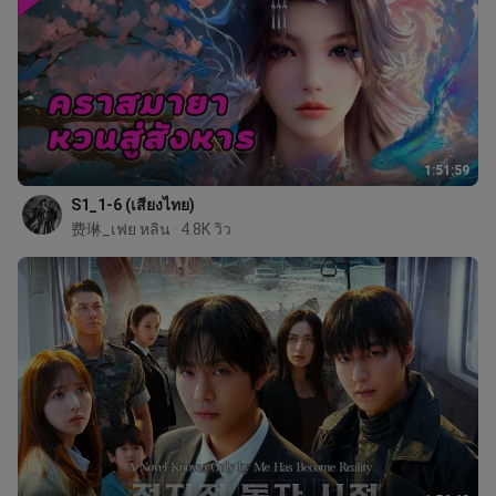
1:51:59
S1_1-6 (เสียงไทย)
费琳_เฟย หลิน
 · 4.8K วิว