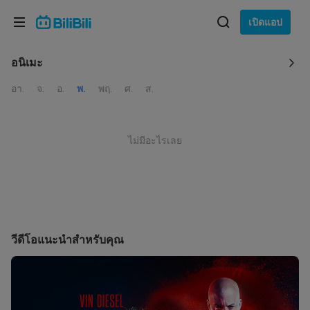
เลือกภาษา
เปิดแอป
English
อนิเมะ
ภาษา: ภาษาไทย
อา.
จ.
อ.
พ.
พฤ.
ศ.
ส.
ภาษาไทย
เข้าสู่
Tiếng Việt
ระบบ
ไม่มีอะไรเลย
Bahasa Indonesia
Bahasa Melayu
วีดีโอแนะนำสำหรับคุณ