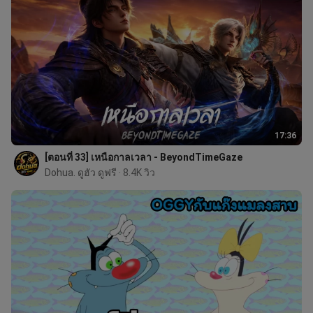
17:36
[ตอนที่ 33] เหนือกาลเวลา - BeyondTimeGaze
Dohua. ดูฮัว ดูฟรี
 · 8.4K วิว