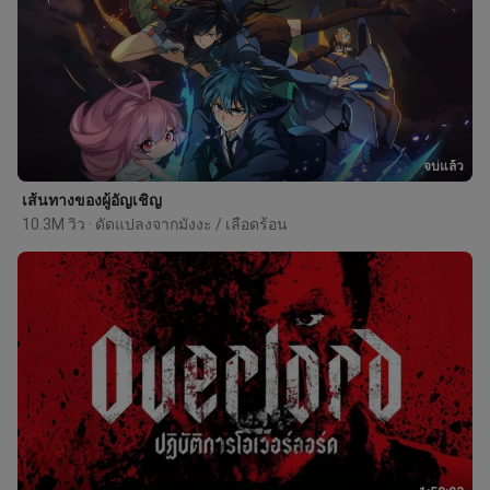
จบแล้ว
เส้นทางของผู้อัญเชิญ
10.3M วิว · ดัดแปลงจากมังงะ / เลือดร้อน