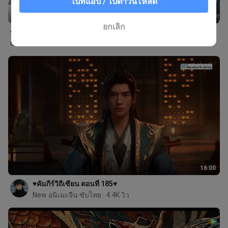
ไปที่แอป / ไปดาวน์โหลด
จบแล้ว
ยกเลิก
ข้ามเวลาพิชิตภารกิจ
6.7M วิว · ออริจินัล / พลังพิเศษ
16:00
♥️คัมภีร์วิถีเซียน ตอนที่ 185♥️
New อนิเมะจีน ซับไทย
 · 4.4K วิว