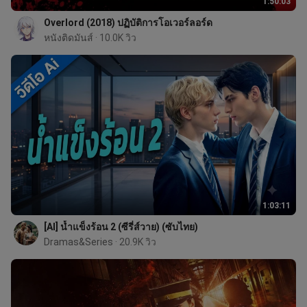
1:50:03
Overlord (2018) ปฏิบัติการโอเวอร์ลอร์ด
หนังติดมันส์
 · 10.0K วิว
1:03:11
[AI] น้ำแข็งร้อน 2 (ซีรี่ส์วาย) (ซับไทย)
Dramas&Series
 · 20.9K วิว