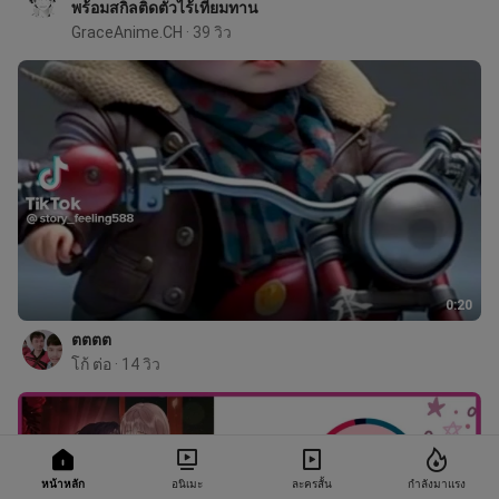
พร้อมสกิลติดตัวไร้เทียมทาน
GraceAnime.CH
 · 39 วิว
0:20
ตตตต
โก้ ต่อ
 · 14 วิว
หน้าหลัก
อนิเมะ
ละครสั้น
กำลังมาแรง