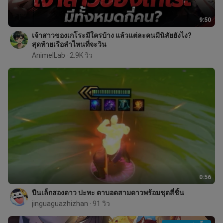
9:50
เจ้าสาวของเกโระมีใครบ้าง แล้วแต่ละคนมีนิสัยยังไง?
สุดท้ายเรือลำไหนที่จะวิน
AnimeILab
 · 2.9K วิว
0:56
ปืนเล็กสองดาว ปะทะ ตาบอดสามดาวพร้อมชุดสี่ชิ้น
jinguaguazhizhan
 · 91 วิว