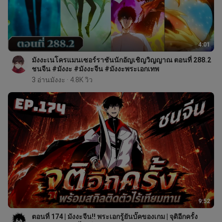
4:01
มังงะเนโครแมนเซอร์ราชันนักอัญเชิญวิญญาณ ตอนที่ 288.2
ชนจีน #มังงะ #มังงะจีน #มังงะพระเอกเทพ
3 อ่านมังงะ
 · 4.8K วิว
9:52
ตอนที่ 174 | มังงะจีน!! พระเอกรู้ยันบั๊คของเกม | จุติอีกครั้ง