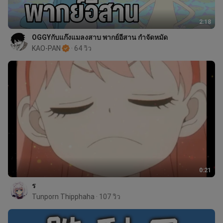
2:18
OGGYกับแก๊งแมลงสาบ พากย์อีสาน กำจัดหมัด
KAO-PAN
 · 64 วิว
0:21
ร
Tunporn Thipphaha
 · 107 วิว