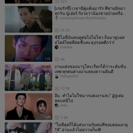
6:44
223
[เกมรักจี้] เวลามีคู่แค้นมารัก พี่ชายอิจฉา
ทุกวัน นู๋เอ๋อร์ กังวลว่าน้องชายป่วยหรือ
เปล่า แท้จริงแล้วแ
youkongxihuanzhuizhuitaiju
2:50
26.2K
ซีอีโอขี้มันทนดูต่อไปไม่ไหว งั้นมาดูบอส
สไตล์ไทยที่สดชื่นทะลุปรอทดีกว่า!
niakeee
1:02
40
งานแต่งของนารูโตะเรียกได้ว่าระดับขั้น
เทพ ทุกคนต่างมาแสดงความยินดี
Yishujia5t5
1:39
12.9K
อืม...ทำไมไม่ใช่ฉากแต่งงานล่ะ” อู๋ลู่เค่อ
หลบหนีไป
joelu
0:58
3.2K
"ในที่สุดก็ได้แต่งงานกับคนที่ชอบตอนอายุ
18" อ่านแล้วไม่หวานก็แพ้!