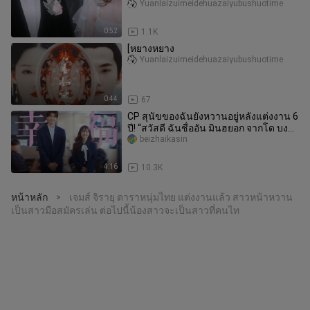
Yuanlaizuimeidehuazaiyubushuotime
0:52
1.1K
[หยางหยาง
Yuanlaizuimeidehuazaiyubushuotime
0:44
67
CP สุนัขของฉันยังหวานอยู่หลังแต่งงาน 6
ปี! “สวัสดี ฉันชื่ออัน มินฮยอก จากโด บง
ซุน” พัคฮยองซิกและพัคโ
beizhaikasin
4:16
10.3K
หน้าหลัก
เจมส์ จิรายุ ดาราหนุ่มไทย แต่งงานแล้ว สาวหน้าหวาน
>
เป็นสาวมือสมัครเล่น ต่อไปนี้น้องสาวจะเป็นสาวที่คนไท