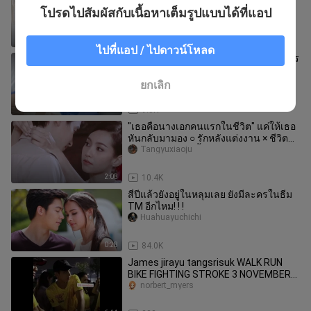
เรื่อง
โปรดไปสัมผัสกับเนื้อหาเต็มรูปแบบได้ที่แอป
Lelehaoji
4:01
24.5K
ไปที่แอป / ไปดาวน์โหลด
"เธอกับฉันสนใจจะเจอกัน" ▶เพดานละคร
ไทย | คู่แชมป์ประกวดนางงามตา | สูตร
ครองใจสุภาพบุรุษดัง
YunyueYUNYUE
ยกเลิก
2:40
9.0K
"เธอคือนางเอกคนแรกในชีวิต" แค่ให้เธอ
หันกลับมามอง ○ รักหลังแต่งงาน × ชีวิตที่
ผ่านมาและชีวิตนี้ช่างดีเ
Tangyuxiaoju
2:08
10.4K
สี่ปีแล้วยังอยู่ในหลุมเลย ยังมีละครในธีม
TM อีกไหม! ! !
Huahuayuchichi
0:28
84.0K
James jirayu tangsrisuk WALK RUN
BIKE FIGHTING STROKE 3 NOVEMBER
2019
norbert_myers