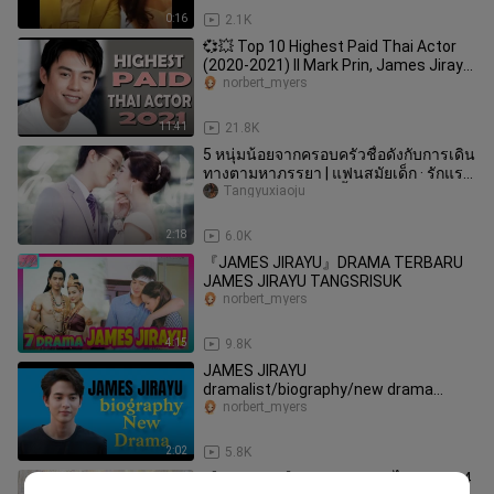
0:16
2.1K
💞💥 Top 10 Highest Paid Thai Actor
(2020-2021) ll Mark Prin, James Jirayu
ll Drama Se-ri 💞💥
norbert_myers
11:41
21.8K
5 หนุ่มน้อยจากครอบครัวชื่อดังกับการเดิน
ทางตามหาภรรยา | แฟนสมัยเด็ก · รักแรก
พบ · พัฒนาการสัตว์เลี้ยงแ
Tangyuxiaoju
2:18
6.0K
『JAMES JIRAYU』DRAMA TERBARU
JAMES JIRAYU TANGSRISUK
norbert_myers
4:15
9.8K
JAMES JIRAYU
dramalist/biography/new drama
update
norbert_myers
2:02
5.8K
【หวานมาก】รวมฉากละครไทยวิชวล 4