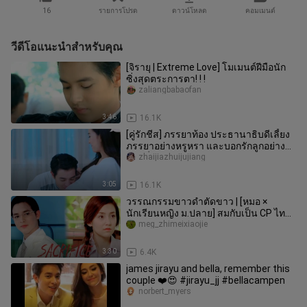
16
รายการโปรด
ดาวน์โหลด
คอมเมนต์
วีดีโอแนะนำสำหรับคุณ
[จิรายุ | Extreme Love] โมเมนต์ฝีมือนัก
ซิ่งสุดตระการตา! ! !
zaliangbabaofan
3:46
16.1K
[คู่รักชีส] ภรรยาท้อง ประธานาธิบดีเลี้ยง
ภรรยาอย่างหรูหรา และบอกรักลูกอย่าง
บ้าคลั่งในครรภ์
zhaijiazhuijujiang
3:05
16.1K
วรรณกรรมขาวดำตัดขาว | [หมอ ×
นักเรียนหญิง ม.ปลาย] สมกับเป็น CP ไทย
อันดับต้นๆ มานานเกือบสิบปี
meg_zhimeixiaojie
3:30
6.4K
james jirayu and bella, remember this
couple ❤️😍 #jirayu_jj #bellacampen
norbert_myers