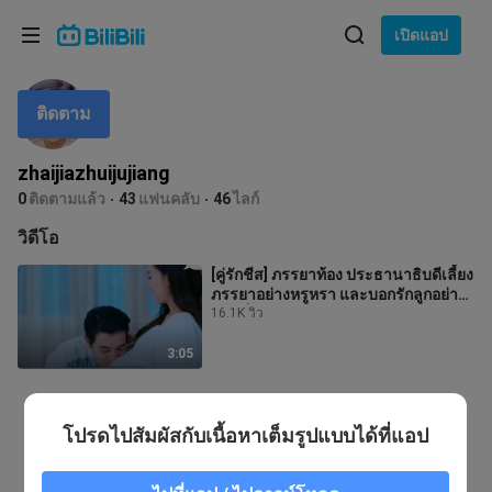
เลือกภาษา
เปิดแอป
English
ติดตาม
ภาษา: ภาษาไทย
ภาษาไทย
zhaijiazhuijujiang
เข้าสู่
0
ติดตามแล้ว
43
แฟนคลับ
46
ไลก์
Tiếng Việt
ระบบ
วิดีโอ
Bahasa Indonesia
[คู่รักชีส] ภรรยาท้อง ประธานาธิบดีเลี้ยง
ภรรยาอย่างหรูหรา และบอกรักลูกอย่าง
Bahasa Melayu
บ้าคลั่งในครรภ์
16.1K วิว
3:05
โปรดไปสัมผัสกับเนื้อหาเต็มรูปแบบได้ที่แอป