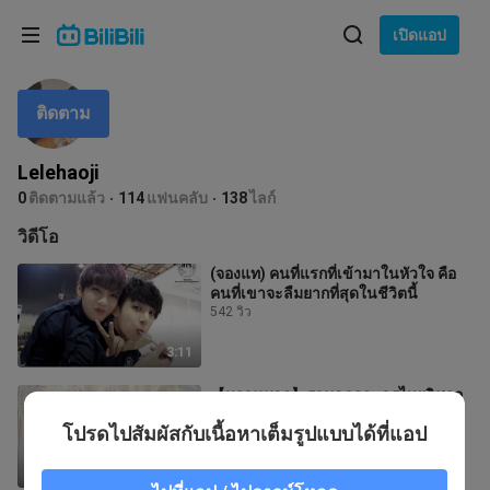
เลือกภาษา
เปิดแอป
English
ติดตาม
ภาษา: ภาษาไทย
ภาษาไทย
Lelehaoji
เข้าสู่
0
ติดตามแล้ว
114
แฟนคลับ
138
ไลก์
Tiếng Việt
ระบบ
วิดีโอ
Bahasa Indonesia
(จองแท) คนที่แรกที่เข้ามาในหัวใจ คือ
คนที่เขาจะลืมยากที่สุดในชีวิตนี้
Bahasa Melayu
542 วิว
3:11
【หวานมาก】รวมฉากละครไทยวิชวล
4 เรื่อง
โปรดไปสัมผัสกับเนื้อหาเต็มรูปแบบได้ที่แอป
24.5K วิว
4:01