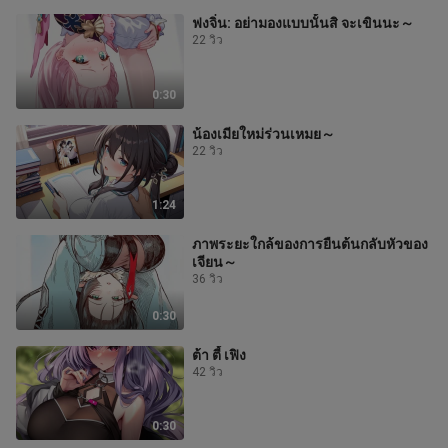
ฟงจิ่น: อย่ามองแบบนั้นสิ จะเขินนะ～
22 วิว
0:30
น้องเมียใหม่ร่วนเหมย～
22 วิว
1:24
ภาพระยะใกล้ของการยืนต้นกลับหัวของ
เจียน～
36 วิว
0:30
ต้า ตี้ เฟิง
42 วิว
0:30