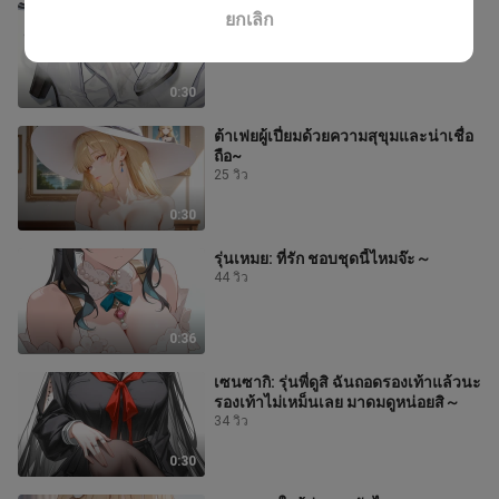
ฟีบี้: ชอบกลิ่นสดชื่นแบบนี้ไหม～
ยกเลิก
25 วิว
0:30
ต้าเฟยผู้เปี่ยมด้วยความสุขุมและน่าเชื่อ
ถือ~
25 วิว
0:30
รุ่นเหมย: ที่รัก ชอบชุดนี้ไหมจ๊ะ～
44 วิว
0:36
เซนซากิ: รุ่นพี่ดูสิ ฉันถอดรองเท้าแล้วนะ
รองเท้าไม่เหม็นเลย มาดมดูหน่อยสิ～
34 วิว
0:30