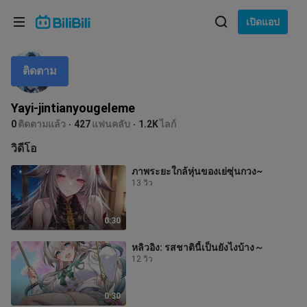
เลือกภาษา
เปิดแอป
English
ติดตาม
ภาษา: ภาษาไทย
ภาษาไทย
Yayi-jintianyougeleme
เข้าสู่
0
ติดตามแล้ว
427
แฟนคลับ
1.2K
ไลก์
Tiếng Việt
ระบบ
วิดีโอ
Bahasa Indonesia
ภาพระยะใกล้หุ่นของเย่ซุ่นกวง~
13 วิว
Bahasa Melayu
0:30
หลิวอิง: รสชาตินี้เป็นยังไงบ้าง～
12 วิว
0:30