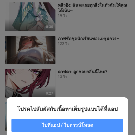
หลิวอิง: ฉันจะเผยทุกสิ่งในตัวฉันให้คุณ
ได้เห็น~
19 วิว
0:30
ภาพชัดชุดนักเรียนของเย่ซุ่นกวง~
122 วิว
0:45
คาฟคา: ลูกชอบกลิ่นนี้ไหม?
13 วิว
0:27
หลิวอิง: ชอบดูฉันใส่ถุงเท้าเหรอ?
โปรดไปสัมผัสกับเนื้อหาเต็มรูปแบบได้ที่แอป
13 วิว
ไปที่แอป / ไปดาวน์โหลด
0:15