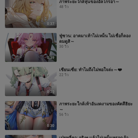
ภาพระยะใกล้หุ่นของอัลไกรอา～
48 วิว
0:37
ฟู่ซวน: อาตมาเท้าไม่เหม็น ไม่เชื่อก็ลอง
ดมดูสิ～
30 วิว
0:39
เชียนเซี่ย: ทำไมถึงไม่พอใจล่ะ～❤️
22 วิว
0:30
ภาพระยะใกล้เท้าอันงดงามของคัตสึฮิยะ
～
56 วิว
0:30
เป่ยหลี่คา: จริงๆ แล้วไม่เหม็นหรอก ถ้า