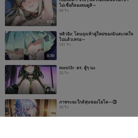
ไม่เชื่อก็ลองดมดูสิ～
60 วิว
0:30
หลิวอิง: โดนถุงเท้าคู่ใหม่ของฉันสะกดใจ
ไปแล้วเหรอ～
101 วิว
0:30
most3r: ดร. สู้ๆ นะ
32 วิว
0:30
ภาพระยะใกล้หุ่นของโยโค～③
30 วิว
0:30
หลิวอิง: ชอบท่านี้เหรอ?