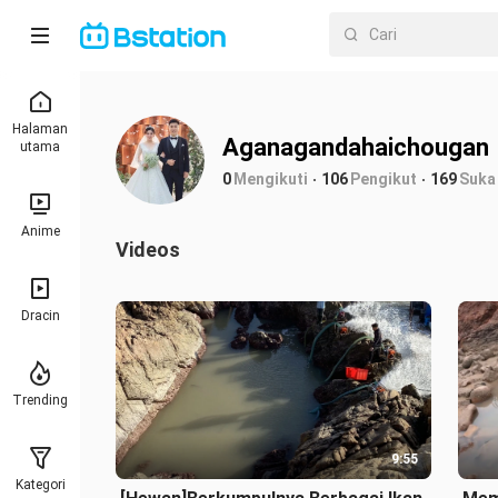
Halaman
Aganagandahaichougan
utama
0
Mengikuti
106
Pengikut
169
Suka
Anime
Videos
Dracin
Trending
9:55
Kategori