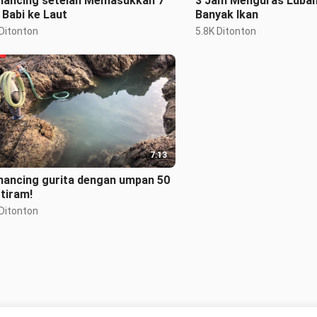
ancing setelah Memasukkan 7
3 Jam Menguras Luba
 Babi ke Laut
Banyak Ikan
 Ditonton
5.8K Ditonton
7:13
ancing gurita dengan umpan 50
 tiram!
 Ditonton
Tidak ada lagi konten yang lain