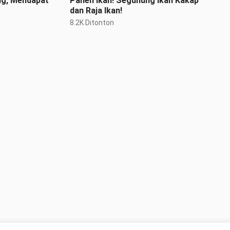
ng, Mendapat
Panen Ikan! Segunung Ikan Kakap
dan Raja Ikan!
8.2K Ditonton