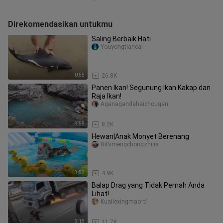
Direkomendasikan untukmu
Saling Berbaik Hati
Youyongtiancai
0:55
26.8K
Panen Ikan! Segunung Ikan Kakap dan
Raja Ikan!
Aganagandahaichougan
9:55
8.2K
Hewan|Anak Monyet Berenang
BiBimengchongzhijia
3:58
4.9K
Balap Drag yang Tidak Pernah Anda
Lihat!
Kuailexingmaoづ
3:18
11.7K