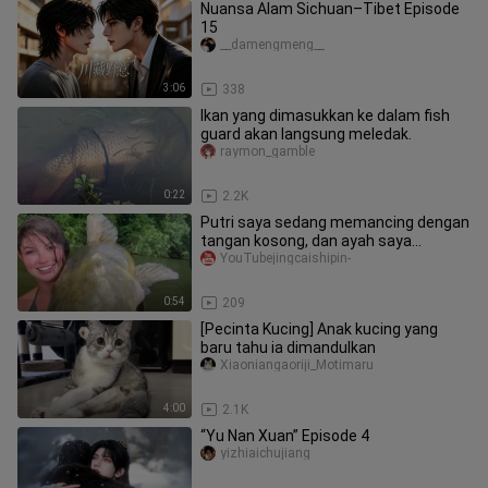
Nuansa Alam Sichuan–Tibet Episode
15
__damengmeng__
3:06
338
Ikan yang dimasukkan ke dalam fish
guard akan langsung meledak.
raymon_gamble
0:22
2.2K
Putri saya sedang memancing dengan
tangan kosong, dan ayah saya
membantunya. Saya tercengang
YouTubejingcaishipin-
ketika
0:54
209
[Pecinta Kucing] Anak kucing yang
baru tahu ia dimandulkan
Xiaoniangaoriji_Motimaru
4:00
2.1K
“Yu Nan Xuan” Episode 4
yizhiaichujiang