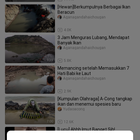
[Hewan]Berkumpulnya Berbagai Ikan
Beracun
Aganagandahaichougan
9:55
4.0K
3 Jam Menguras Lubang, Mendapat
Banyak Ikan
Aganagandahaichougan
9:39
5.8K
Memancing setelah Memasukkan 7
Hati Babi ke Laut
Aganagandahaichougan
7:57
2.9K
[Kumpulan Olahraga] A-Cong tangkap
ikan dan menemui spesies baru
Yudaoacong
7:00
12.6K
[Lucu] Ahhh Imut Banget Sih!
Bzhan-yanzhidandang