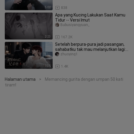
5:02
838
Apa yang Kucing Lakukan Saat Kamu
Tidur -- Versi Imut
Bubusiyangyuan_
2:23
167.2K
Setelah berpura-pura jadi pasangan,
sahabatku tak mau melanjutkan lagi:
Episode 1 (Begitu bangun, ak
zhuoying1
1:35
1.4K
Halaman utama
Memancing gurita dengan umpan 50 kati
>
tiram!