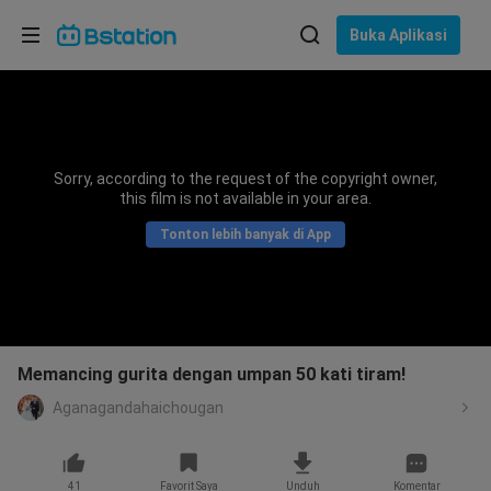
Pilih bahasa
Buka Aplikasi
English
Bahasa: Bahasa Indonesia
ภาษาไทย
Sorry, according to the request of the copyright owner,
asuk
this film is not available in your area.
Tiếng Việt
Tonton lebih banyak di App
Bahasa Indonesia
Bahasa Melayu
Memancing gurita dengan umpan 50 kati tiram!
Aganagandahaichougan
41
Favorit Saya
Unduh
Komentar