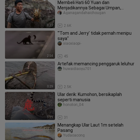
Membeli Hati 60 Yuan dan
Menjadikannya Sebagai Umpan,
Membuat Sekelompok Lobster Berduri
Aganagandahaichougan
Memasuki Lubang! Gan Le Yang Tak
Melihat Formasi Perang ini Menjadi
8:22
2.6K
Jahat!
"'Tom and Jerry' tidak pernah menipu
saya"
xiaoxiaopi-
2:54
45
Artefak memancing penggaruk leluhur
huwaidiaoyu701
0:29
2.5K
Ular derik: Kumohon, bersikaplah
seperti manusia
honotori_04
5:29
31
Menangkap Ular Laut 1m setelah
Pasang
Yudaoacong