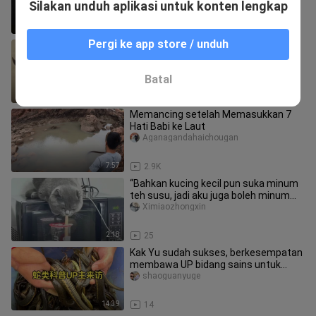
Silakan unduh aplikasi untuk konten lengkap
0:45
517
Pergi ke app store / unduh
Saling Berbaik Hati
Youyongtiancai
Batal
0:55
26.8K
Memancing setelah Memasukkan 7
Hati Babi ke Laut
Aganagandahaichougan
7:57
2.9K
“Bahkan kucing kecil pun suka minum
teh susu, jadi aku juga boleh minum
sedikit lebih banyak!”
Ximiaozhongxin
2:18
25
Kak Yu sudah sukses, berkesempatan
membawa UP bidang sains untuk
menjelajahi keanekaragaman hayati b
shaoguanyuge
14:39
14