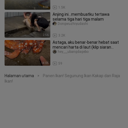
6:24
1.5K
Anjing ini...membuatku tertawa
selama tiga hari tiga malam
Dongwuzhiyudashi
2:56
3.2K
Astaga, aku benar-benar hebat saat
mencari harta di laut (klip siaran
langsung)
hey___ubangdagebo
14:05
59
Halaman utama
Panen Ikan! Segunung Ikan Kakap dan Raja
>
Ikan!