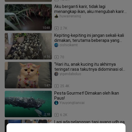
Aku berganti karir, tidak lagi
menangkap ikan, aku mengubah karir
menjadi menangkap orang😠
huwairenxing
10:48
2.7K
Kepiting-kepiting ini jangan sekali-kali
dimakan, terutama beberapa yang
terakhir!
cishicikemt
4:16
70
“Hari itu, anak kucing itu akhirnya
teringat rasa takutnya didominasi oleh
manusia.”
yigendaboluo
1:47
25.4K
Pesta Gourmet! Dimakan oleh Ikan
Paus!
Youyongtiancai
2:18
6.2K
Lagi ada pelanggan tapi ayang udh ga
sabar pengen mukbang my apem😩
KayNime