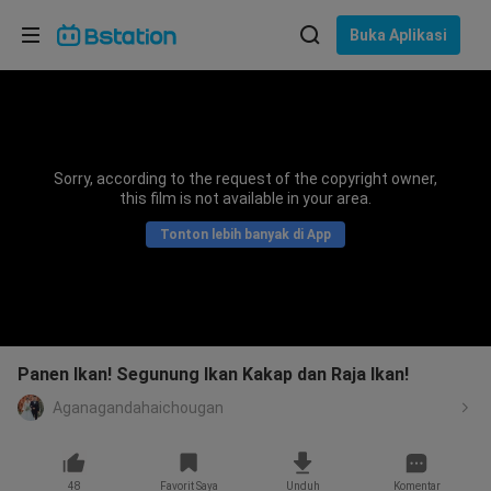
Pilih bahasa
Buka Aplikasi
English
Bahasa: Bahasa Indonesia
ภาษาไทย
Sorry, according to the request of the copyright owner,
asuk
this film is not available in your area.
Tiếng Việt
Tonton lebih banyak di App
Bahasa Indonesia
Bahasa Melayu
Panen Ikan! Segunung Ikan Kakap dan Raja Ikan!
Aganagandahaichougan
48
Favorit Saya
Unduh
Komentar