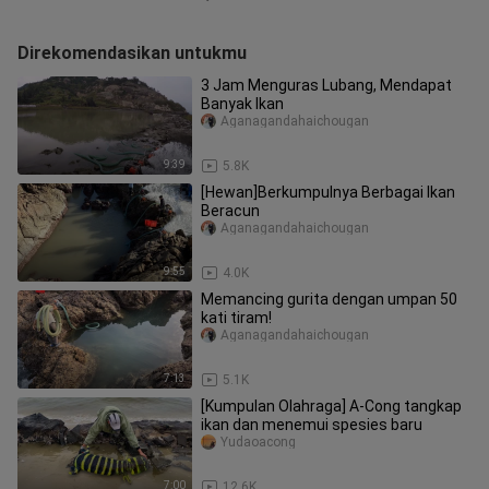
Direkomendasikan untukmu
3 Jam Menguras Lubang, Mendapat
Banyak Ikan
Aganagandahaichougan
9:39
5.8K
[Hewan]Berkumpulnya Berbagai Ikan
Beracun
Aganagandahaichougan
9:55
4.0K
Memancing gurita dengan umpan 50
kati tiram!
Aganagandahaichougan
7:13
5.1K
[Kumpulan Olahraga] A-Cong tangkap
ikan dan menemui spesies baru
Yudaoacong
7:00
12.6K