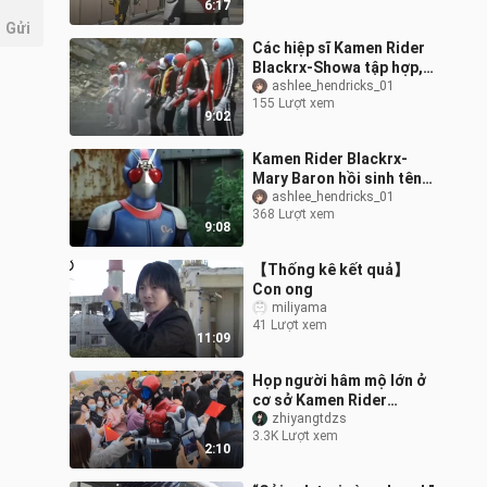
6:17
bị hủy
Gửi
Các hiệp sĩ Kamen Rider
Blackrx-Showa tập hợp,
Hoàng đế Clexis ra lệnh
ashlee_hendricks_01
155 Lượt xem
và Gaedorion trở thành
9:02
vật tế
Kamen Rider Blackrx-
Mary Baron hồi sinh tên
lập dị đã chết, (thực ra
ashlee_hendricks_01
368 Lượt xem
hắn không có cấp dưới)
9:08
hiệp sĩ
【Thống kê kết quả】
Con ong
miliyama
41 Lượt xem
11:09
Họp người hâm mộ lớn ở
cơ sở Kamen Rider
Kabuto
zhiyangtdzs
3.3K Lượt xem
2:10