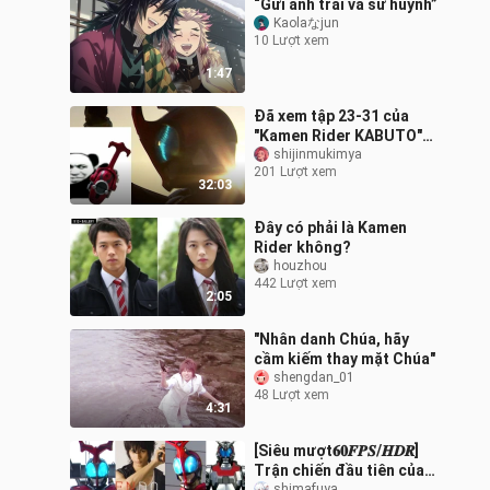
“Gửi anh trai và sư huynh”
Kaolaなjun
10 Lượt xem
1:47
Đã xem tập 23-31 của
"Kamen Rider KABUTO"
trong 32 phút
shijinmukimya
201 Lượt xem
32:03
Đây có phải là Kamen
Rider không?
houzhou
442 Lượt xem
2:05
"Nhân danh Chúa, hãy
cầm kiếm thay mặt Chúa"
shengdan_01
48 Lượt xem
4:31
[Siêu mượt𝟔𝟎𝑭𝑷𝑺/𝑯𝑫𝑹]
Trận chiến đầu tiên của
shimafuya