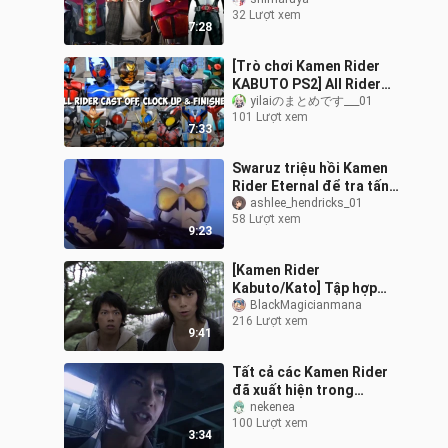
Kabuto dưới mọi hình
32 Lượt xem
thức, bạn có nhớ người
7:28
đàn ông chỉ
[Trò chơi Kamen Rider
KABUTO PS2] All Rider
CAST OFF, Clock UP và
yilaiのまとめです___01
101 Lượt xem
Bộ sưu tập các chiêu
7:33
thức đặc biệt
Swaruz triệu hồi Kamen
Rider Eternal để tra tấn
dã man Vua Thời Gian
ashlee_hendricks_01
58 Lượt xem
Katsumi Daido: Tôi
9:23
không thua,
[Kamen Rider
Kabuto/Kato] Tập hợp
các trận chiến thú vị! Số
BlackMagicianmana
216 Lượt xem
28
9:41
Tất cả các Kamen Rider
đã xuất hiện trong
Kamen Rider Kabuto King
nekenea
100 Lượt xem
3:34