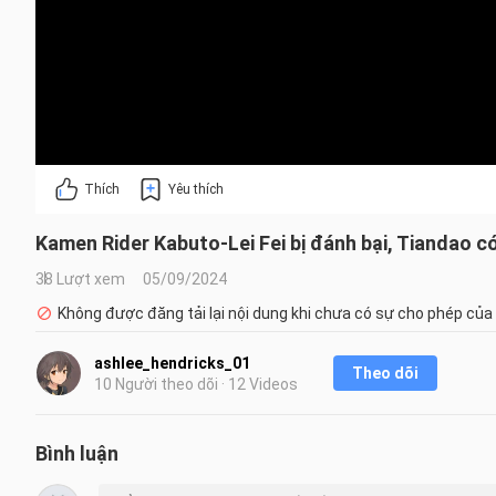
Thích
Yêu thích
Kamen Rider Kabuto-Lei Fei bị đánh bại, Tiandao 
38 Lượt xem
05/09/2024
Không được đăng tải lại nội dung khi chưa có sự cho phép của
ashlee_hendricks_01
Theo dõi
10 Người theo dõi · 12 Videos
Bình luận