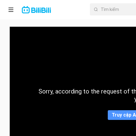
Trang chủ
Anime
PhimNgắn
Thịnh
hành
Sorry, according to the request of the
Mục lục
Truy cập A