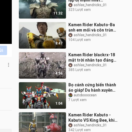
lập dị mạnh nhất
Gakumidora xuất hiện
ashlee_hendricks_01
323 Lượt xem
(Hoàng đế Clexis cũng
11:32
rất giỏi giết n
Kamen Rider Kabuto-Ba
anh em mối và côn trùng
xuất hiện, và phiên bản
ashlee_hendricks_01
104 Lượt xem
Mishima của Hiệp sĩ ong
8:47
chúa x
ửi
Kamen Rider blackrx-18
mặt trời nhân tạo đáng
sợ
ashlee_hendricks_01
385 Lượt xem
4:56
Bọ cánh cứng biến thành
áo giáp! Du hành xuyên
thời gian và không gian
autobooocean
7 Lượt xem
với tốc độ siêu ánh sáng!
1:04
Áo
Kamen Rider Kabuto -
Kabuto VS King Bee, khi
Kabuto quay lưng lại với
ashlee_hendricks_01
342 Lượt xem
bạn, số phận của bạn sẽ