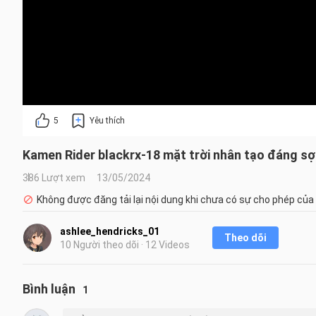
5
Yêu thích
Kamen Rider blackrx-18 mặt trời nhân tạo đáng sợ
386 Lượt xem
13/05/2024
Không được đăng tải lại nội dung khi chưa có sự cho phép của
ashlee_hendricks_01
Theo dõi
10 Người theo dõi · 12 Videos
Bình luận
1