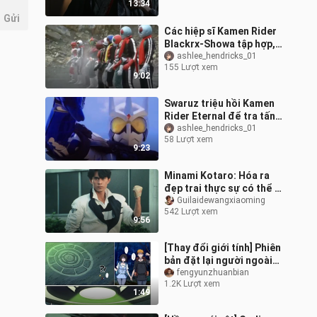
13:34
Black Sun
Gửi
Các hiệp sĩ Kamen Rider
Blackrx-Showa tập hợp,
Hoàng đế Clexis ra lệnh
ashlee_hendricks_01
155 Lượt xem
và Gaedorion trở thành
9:02
vật tế
Swaruz triệu hồi Kamen
Rider Eternal để tra tấn
dã man Vua Thời Gian
ashlee_hendricks_01
58 Lượt xem
Katsumi Daido: Tôi
9:23
không thua,
Minami Kotaro: Hóa ra
đẹp trai thực sự có thể là
chuyện cả đời
Guilaidewangxiaoming
542 Lượt xem
9:56
[Thay đổi giới tính] Phiên
bản đặt lại người ngoài
hành tinh
fengyunzhuanbian
1.2K Lượt xem
1:49