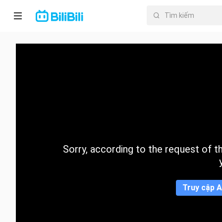
Trang chủ
Anime
PhimNgắn
Thịnh
hành
Sorry, according to the request of the
Mục lục
Truy cập A