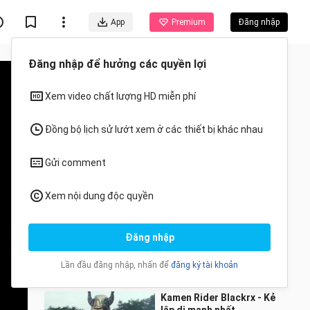
App
Premium
Đăng nhập
Đề xuất cho bạn
Tất cả
Anime
【𝐁𝐃 𝟒𝐊】Bụng RX bị xâm
chiếm! Kotaro đang bị
truy nã đích danh! ! Will
-feiのmeng-
200 Lượt xem
Ghost vs RX
9:45
Kamen Rider Blackrx - Kẻ