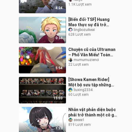
joker Băng đảng Heisei
1.1K Lượt xem
vs băng đảng Showa
4:24
[Biến đổi·TSF] Huang
Mao thực sự đã trở
thành một lolita nhỏ?
lingbozuikeai
628 Lượt xem
0:34
Chuyện cũ của Ultraman
– Phố Văn Miếu! Toàn
tập!
mumumuzienci
22 Lượt xem
5:54
[Showa Kamen Rider]
Một bộ sưu tập những
người hâm mộ Showa
liuxing2334
60 Lượt xem
Knight (bao gồm cả
15:03
Heisei)
Nhân vật phản diện buộc
phải trở thành một cô gái
phép thuật
eeeee1
819 Lượt xem
1:32