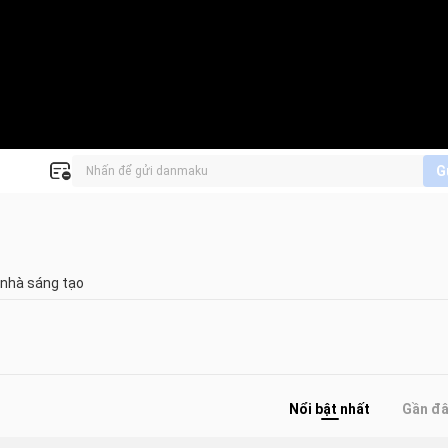
G
 nhà sáng tạo
Nổi bật nhất
Gần đ