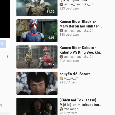
lập dị mạnh nhất
Gakumidora xuất hiện
ashlee_hendricks_01
323 Lượt xem
(Hoàng đế Clexis cũng
11:32
rất giỏi giết n
Kamen Rider Blackrx-
Mary Baron hồi sinh tên
lập dị đã chết, (thực ra
ashlee_hendricks_01
368 Lượt xem
hắn không có cấp dưới)
9:08
hiệp sĩ
ửi
Kamen Rider Kabuto -
Kabuto VS King Bee, khi
Kabuto quay lưng lại với
ashlee_hendricks_01
342 Lượt xem
bạn, số phận của bạn sẽ
6:17
bị hủy
chuyển đổi Showa
w___ia__m
28 Lượt xem
5:08
[Khiếu nại Tokusatsu]
Một bộ phim tokusatsu
ây
bị phần tokusatsu kéo
zhakangc
20 Lượt xem
xuống—Kamen Rider