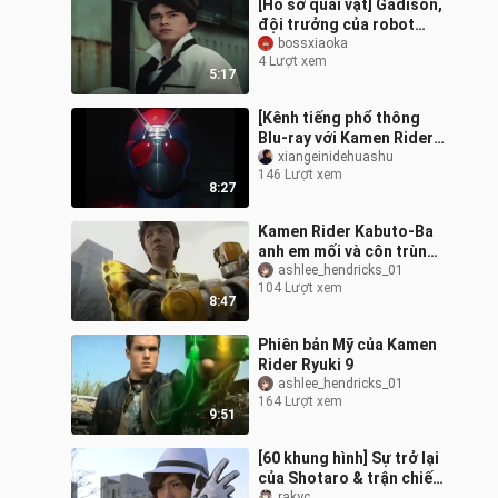
[Hồ sơ quái vật] Gadison,
đội trưởng của robot
quái vật, đã từ bỏ tư
bossxiaoka
4 Lượt xem
cách cán bộ để loại bỏ
5:17
RX
[Kênh tiếng phổ thông
Blu-ray với Kamen Rider
RX] Kamen Rider RX đã ra
xiangeinidehuashu
146 Lượt xem
đời!
8:27
Kamen Rider Kabuto-Ba
anh em mối và côn trùng
xuất hiện, và phiên bản
ashlee_hendricks_01
104 Lượt xem
Mishima của Hiệp sĩ ong
8:47
chúa x
Phiên bản Mỹ của Kamen
Rider Ryuki 9
ashlee_hendricks_01
164 Lượt xem
9:51
[60 khung hình] Sự trở lại
của Shotaro & trận chiến
rakyc