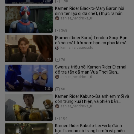
37:59
1.9K
Kamen Rider Blackrx-Mary Baron hồi
sinh tên lập dị đã chết, (thực ra hắn
không có cấp dưới) hiệp sĩ
ashlee_hendricks_01
9:08
368
[Kamen Rider Kaito] Tendou Souji: Bạn
có hỏi mặt trời xem bạn có phải là mặt
trời không?
kamianlaidageatstu
8:28
76
Swaruz triệu hồi Kamen Rider Eternal
để tra tấn dã man Vua Thời Gian
Katsumi Daido: Tôi không thua,
ashlee_hendricks_01
9:23
58
Kamen Rider Kabuto-Ba anh em mối và
côn trùng xuất hiện, và phiên bản
Mishima của Hiệp sĩ ong chúa x
ashlee_hendricks_01
8:47
104
Kamen Rider Kabuto-Lei Fei bị đánh
bại, Tiandao có trang bị mới và phiên