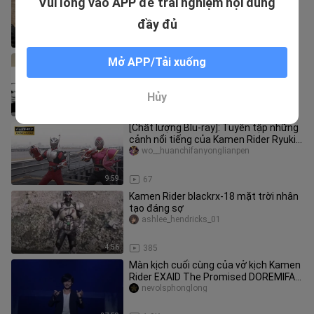
Vui lòng vào APP để trải nghiệm nội dung
hình] Hình dạng chính của Kamen Rider
Zi-O (Zi-O) + bộ sưu tập chiê
ilovebamie
đầy đủ
10:31
418
Đã xem tập 23-31 của "Kamen Rider
Mở APP/Tải xuống
KABUTO" trong 32 phút
shijinmukimya
Hủy
32:03
201
[Chất lượng Blu-ray]: Tuyển tập những
cảnh nổi tiếng của Kamen Rider Ryuki
"Phần 3"
wo__huanchifanyonglianpen
9:59
67
Kamen Rider blackrx-18 mặt trời nhân
tạo đáng sợ
ashlee_hendricks_01
4:56
385
Màn kịch cuối cùng của vở kịch Kamen
Rider EXAID The Promised DOREMIFA
BEAT
nevolsphonglong