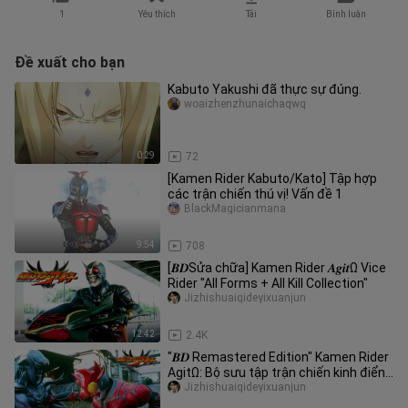
1
Yêu thích
Tải
Bình luận
Đề xuất cho bạn
Kabuto Yakushi đã thực sự đúng.
woaizhenzhunaichaqwq
0:29
72
[Kamen Rider Kabuto/Kato] Tập hợp
các trận chiến thú vị! Vấn đề 1
BlackMagicianmana
9:54
708
[𝑩𝑫Sửa chữa] Kamen Rider 𝑨𝒈𝒊𝒕Ω Vice
Rider "All Forms + All Kill Collection"
Jizhishuaiqideyixuanjun
12:42
2.4K
"𝑩𝑫 Remastered Edition" Kamen Rider
AgitΩ: Bộ sưu tập trận chiến kinh điển
"Số thứ bảy"
Jizhishuaiqideyixuanjun