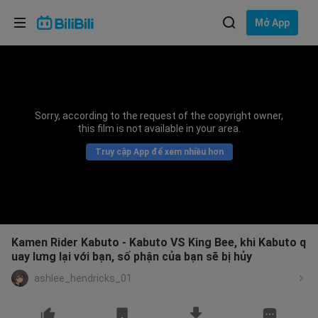
Lựa chọn ngôn ngữ
Mở App
English
Ngôn ngữ: Tiếng Việt
ภาษาไทย
Sorry, according to the request of the copyright owner,
Đăng
this film is not available in your area.
Tiếng Việt
nhập
Truy cập App để xem nhiều hơn
Bahasa Indonesia
Bahasa Melayu
Kamen Rider Kabuto - Kabuto VS King Bee, khi Kabuto q
uay lưng lại với bạn, số phận của bạn sẽ bị hủy
ashlee_hendricks_01