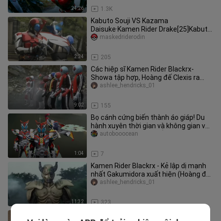
24:26
1.3K
Kabuto Souji VS Kazama
Daisuke·Kamen Rider Drake[25]Kabuto
Kamen Rider Kato
maskedriderodin
2:24
205
Các hiệp sĩ Kamen Rider Blackrx-
Showa tập hợp, Hoàng đế Clexis ra
lệnh và Gaedorion trở thành vật tế
ashlee_hendricks_01
9:02
155
Bọ cánh cứng biến thành áo giáp! Du
hành xuyên thời gian và không gian với
tốc độ siêu ánh sáng! Áo
autobooocean
1:04
7
Kamen Rider Blackrx - Kẻ lập dị mạnh
nhất Gakumidora xuất hiện (Hoàng đế
Clexis cũng rất giỏi giết n
ashlee_hendricks_01
11:32
323
[Phiên bản phục chế 4K 120 khung