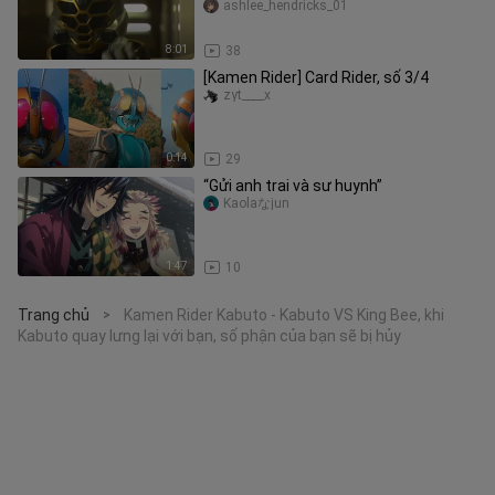
bản Queen Bee của Kageyama
ashlee_hendricks_01
8:01
38
[Kamen Rider] Card Rider, số 3/4
zyt____x
0:14
29
“Gửi anh trai và sư huynh”
Kaolaなjun
1:47
10
Trang chủ
Kamen Rider Kabuto - Kabuto VS King Bee, khi
>
Kabuto quay lưng lại với bạn, số phận của bạn sẽ bị hủy