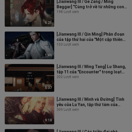
[Jianwang III / Ge Zang / Ming
Beggar] "Cùng trở về từ những con
đường khác nhau" tập 11 Childbirth
198 Lượt xem
6:21
[Jianwang III / Qin Ming] Phân đoạn
của tập thứ hai của "Một cặp thiên
nhiên" của "Cùng trở về từ nh
153 Lượt xem
1:46
[Jianwang III / Ming Tang] Lu Shang,
tập 11 của "Encounter" trong loạt
phim "Cùng trở về qua những c
202 Lượt xem
5:37
[Jianwang III / Minh và Đường] Tình
yêu của Lu Yan, tập thứ tám của
"Encounter" trong loạt phim "Cùn
309 Lượt xem
9:18
[Jianwang III / Các triều đại nhà