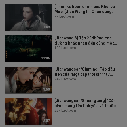
[Thiết kế hoàn chỉnh của Khói và
Mực] [Jian Wang III] Chân dung
nhóm nhỏ của sê-ri "Những con
77 Lượt xem
đường
1:59
[Jianwang 3] Tập 2 "Những con
đường khác nhau đến cùng một
mục tiêu" (CP chính-Ge Zang, Ming
128 Lượt xem
Gai)
11:06
[Jianwangsan/Qinming] Tập đầu
tiên của "Một cặp trời sinh" từ
"Những con đường khác nhau đến
242 Lượt xem
cùng mộ
1:50
[Jianwangsan/Shuangtang] "Căn
bệnh mang tên tình yêu, và thuốc
chữa chỉ có bạn" từ "Những con
227 Lượt xem
đường
2:57