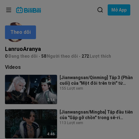
Lựa chọn ngôn ngữ
Mở App
English
Theo dõi
Ngôn ngữ: Tiếng Việt
ภาษาไทย
LanruoAranya
Đăng
0
Đang theo dõi
58
Người theo dõi
272
Lượt thích
Tiếng Việt
nhập
Videos
Bahasa Indonesia
[Jianwangsan/Qinming] Tập 3 (Phần
cuối) của "Một đôi trên trời" từ
Bahasa Melayu
"Những con đường khác nhau đến
155 Lượt xem
cù
2:14
[Jianwangsan/Mingba] Tập đầu tiên
của "Gặp gỡ chồn" trong sê-ri
"Những con đường khác nhau đến
113 Lượt xem
cùng
4:46