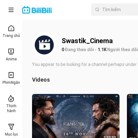
Trang chủ
Swastik_Cinema
0
Đang theo dõi
1.1K
Người theo dõi
Anime
You appear to be looking for a channel perhaps unde
Videos
PhimNgắn
Thịnh
hành
Mục lục
2:32:32