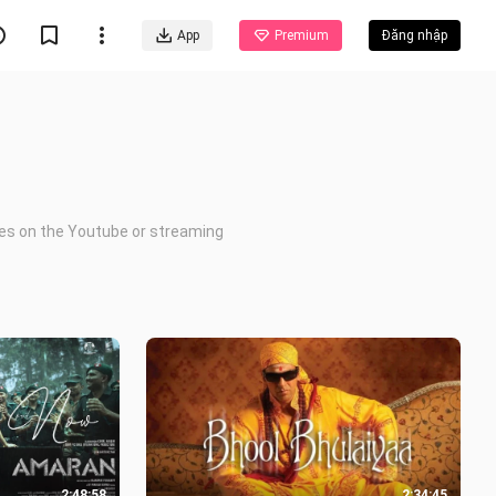
App
Premium
Đăng nhập
ies on the Youtube or streaming
2:48:58
2:34:45