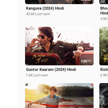
Kanguva (2024) Hindi
Bhoo
Hind
43.6K Lượt xem
4.5K
2:36:11
Guntur Kaaram (2024) Hindi
Kish
1.6K Lượt xem
6.9K