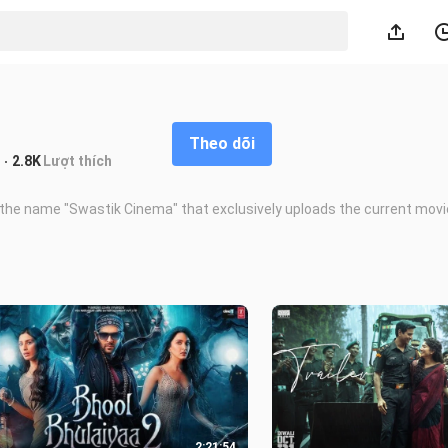
Theo dõi
2.8K
Lượt thích
r the name "Swastik Cinema" that exclusively uploads the current mov
2:21:54