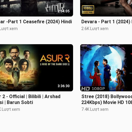
2:54:05
Salaar -Part 1 Ceasefire (2024) Hindi
Devara - Part 1 (2024) 
 Lượt xem
2.6K Lượt xem
3:36:30
 2 - Official | Bilibili | Arshad
Stree (2018) Bollywood
i | Barun Sobti
224Kbps) Movie HD 10
K Lượt xem
7.4K Lượt xem