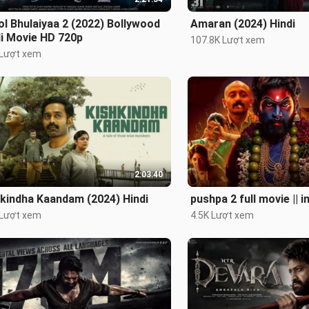
l Bhulaiyaa 2 (2022) Bollywood
Amaran (2024) Hindi
i Movie HD 720p
107.8K Lượt xem
 Lượt xem
2:03:40
kindha Kaandam (2024) Hindi
pushpa 2 full movie || in
 Lượt xem
4.5K Lượt xem