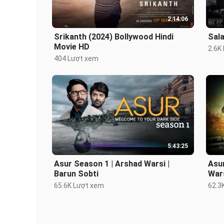
2:14:06
Srikanth (2024) Bollywood Hindi
Movie HD
2.6K
404 Lượt xem
5:43:25
Asur Season 1 | Arshad Warsi |
Asur
Barun Sobti
Wars
65.6K Lượt xem
62.3