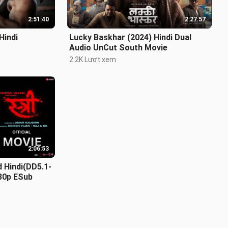
2:51:40
2:27:57
Hindi
Lucky Baskhar (2024) Hindi Dual
Audio UnCut South Movie
2.2K Lượt xem
2:06:53
 Hindi(DD5.1-
80p ESub