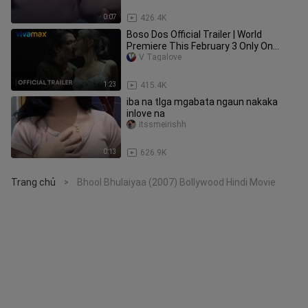
0:07
426.4K
Boso Dos Official Trailer | World
Premiere This February 3 Only On
Vivamax
V Tagalove
1:23
415.4K
iba na tlga mgabata ngaun nakaka
inlove na
itssmeirishh
0:13
626.9K
Trang chủ
Bhool Bhulaiyaa (2007) Bollywood Hindi Movie
>