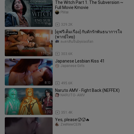
The Witch Part 1. The Subversion ~
Full Movie Kmovie
PMæ
1:18
329.2K
[ดูฟรีเต็มเรื่อง] กับดักรักพันธนาการใจ
(พากย์ไทย)
ละครสั้นจีนbyxiaofan
1:38:24
303.6K
Japanese Lesbian Kiss 41
Japanese Girls
8:13
495.6K
Naruto AMV - Fight Back (NEFFEX)
NARUTO- AMV
3:32
351.4K
Yes, please🥵🥵🔥
ZeeNewCEIN