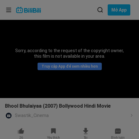
Lựa chọn ngôn ngữ
Mở App
English
Ngôn ngữ: Tiếng Việt
ภาษาไทย
Sorry, according to the request of the copyright owner,
Đăng
this film is not available in your area.
Tiếng Việt
nhập
Truy cập App để xem nhiều hơn
Bahasa Indonesia
Bahasa Melayu
Bhool Bhulaiyaa (2007) Bollywood Hindi Movie
Swastik_Cinema
26
Yêu thích
Tải
Bình luận