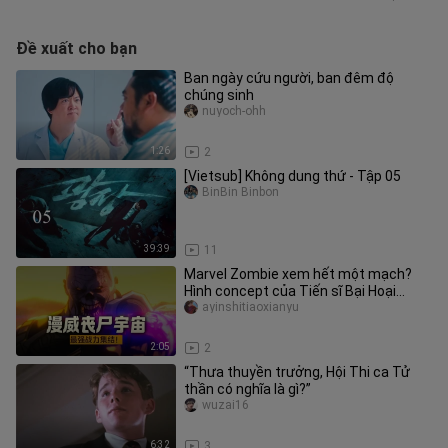
Đề xuất cho bạn
Ban ngày cứu người, ban đêm độ
chúng sinh
nuyoch-ohh
1:26
2
[Vietsub] Không dung thứ - Tập 05
BinBin Binbon
39:39
11
Marvel Zombie xem hết một mạch?
Hình concept của Tiến sĩ Bại Hoại
trong Avengers 5 lộ diện
ayinshitiaoxianyu
2:05
2
“Thưa thuyền trưởng, Hội Thi ca Tử
thần có nghĩa là gì?”
wuzai16
6:32
3