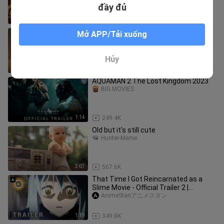
đầy đủ
0:03
4.5K
Shesh Body
Mở APP/Tải xuống
Mr.mythstalker
Hủy
0:14
250.3K
AQUAMAN 2 The Lost Kingdom 2023
BIG.MOVIES
1:14
249.4K
Old but it's still cute
Hunter-Meme
3:07
567.6K
That Time I Got Reincarnated as a
Slime Movie - Official Trailer 2 |
AnimeStan
AnimeStanアニメスタン
1:19
349.8K