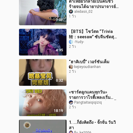
ตาเหยี่ยวกลายเป็นคนชั่ว
ร้ายจนได้ฉายาปรมาจารย์
ด้านชื่อเล่นไปแล้ว
aledasii_02
1 วิว
1:01
【BTS】โชว์สด “Trivia
转：seesaw” ซับจีนชัดสุด |
ไกวกระดานหกไปพร้อมกับ
-Yudy-
2 วิว
เจ้าเหมียว~
4:35
“ฮาคิเบบี้” เวอร์ชันเต็ม
kejieyoudianhan
2 วิว
0:32
«ชาร์ตลูกแคนทุกวัน»
รายการวาไรตี้เพลงเริ่ม
เดือดสุด ๆ.. อันดับหนึ่งถูกทิ้ง
Pangtaitaiqiqiziq
2 วิว
ห่างแบบสุด ๆ! เวทีสีสันกระ
18:19
โ
1. ...ก็ยังคิดถึง - จั๊กจั่น วันวิ
สา
flu_ke2006