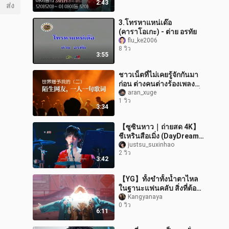
2:43
ส่ง
3.โทรหาแหน่เด๊อ
(คาราโอเกะ) - ต่าย อรทัย
flu_ke2006
8 วิว
3:55
ชาวเน็ตที่ไม่เคยรู้จักกันมา
ก่อน ต่างคนต่างร้องเพลง
“โลกมอบให้ฉัน” เวอร์ชันที่
aran_xuge
1 วิว
สอง!
3:34
【ซูซินหาว｜ถ่ายสด 4K】
ชีเหรินสือเมิ่ง (DayDream)
เวอร์ชันกลองชุด ถ่ายสด
justsu_suxinhao
2 วิว
สามมุมกล้อง｜คอนเสิร์ต
3:42
“ความฝันท
【YG】ทั้งขำทั้งน้ำตาไหล
ในฐานะแฟนคลับ สิ่งที่ต้องรู้
ไว้
Kangyanaya
0 วิว
6:11