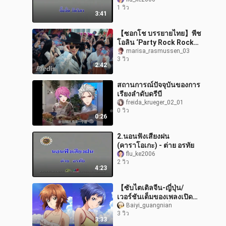
1 วิว
3:41
【ซอกโช บรรยายไทย】พีช
โอลิน ‘Party Rock Rock
(โปรดิวซ์โดย Hitchhiker)’
marisa_rasmussen_03
3 วิว
มิวสิกวิดีโออย่างเป็น
2:42
ทางการ
สถานการณ์ปัจจุบันของการ
เรียงลำดับดรีบี
freida_krueger_02_01
0 วิว
0:26
2.นอนฟังเสียงฝน
(คาราโอเกะ) - ต่าย อรทัย
flu_ke2006
2 วิว
4:23
【ซับไตเติลจีน-ญี่ปุ่น/
เวอร์ชันเต็มของเพลงเปิด】
เพลงเปิดอนิเมะเรื่อง ไบหลัว
Baiyi_guangnian
3 วิว
จือไห่ ซีซั่น 3 “เซี่ยจื่อ”
3:33