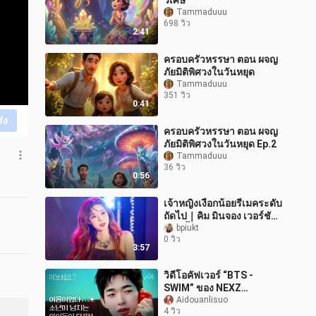
วิเศษ
Tammaduuu
698 วิว
2:41
ครอบครัวหรรษา ตอน ผจญ
ภัยมิติพิศวงในวันหยุด
Tammaduuu
351 วิว
0:41
ส่ง
ครอบครัวหรรษา ตอน ผจญ
ภัยมิติพิศวงในวันหยุด Ep.2
Tammaduuu
36 วิว
0:56
เจ้าหญิงเงือกน้อยรีเมคระดับ
ถัดไป｜คิม มินจอง เวอร์ชัน
แนวตั้ง ไลฟ์สด｜คอนเสิร์ต
bpiukt
0 วิว
รวมศิลปินยงดงแดโร
3:57
วิดีโอคัฟเวอร์ “BTS -
SWIM” ของ NEXZ
TOMOYA เผยแพร่แล้ว!
Aidouanlisuo
4 วิว