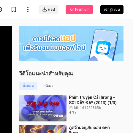
แอป
Premium
เข้าสู่ระบบ
วีดีโอแนะนำสำหรับคุณ
ทั้งหมด
อนิเมะ
Phim truyện Cải lương -
SỢI DÂY ĐAY (2013) (1/3)
bili_1619608656
4 วิว
1:28:48
ภูตจิ๋วผจญภัย ตอน คทา