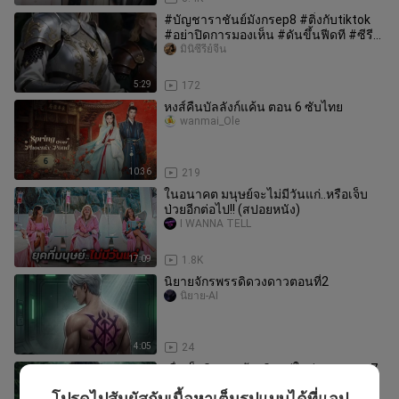
#บัญชาราชันย์มังกรep8 #ติ่งกับtiktok
#อย่าปิดการมองเห็น #ดันขึ้นฟีดที #ซีรีย์
จีน
มินิซีรี่ย์จีน
5:29
172
หงส์คืนบัลลังก์แค้น ตอน 6 ซับไทย
wanmai_Ole
10:36
219
ในอนาคต มนุษย์จะไม่มีวันแก่..หรือเจ็บ
ป่วยอีกต่อไป!! (สปอยหนัง)
I WANNA TELL
17:09
1.8K
นิยายจักรพรรดิดวงดาวตอนที่2
นิยาย-AI
4:05
24
เมื่อเด็กติดเกม ต้องคิดอยู่ในป่าอเมซอน 7
วัน
โปรดไปสัมผัสกับเนื้อหาเต็มรูปแบบได้ที่แอป
102 ธนวัฒน์ ส.