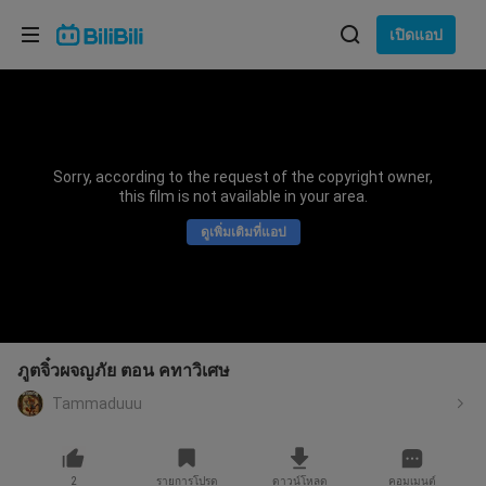
เลือกภาษา
เปิดแอป
English
ภาษา: ภาษาไทย
ภาษาไทย
Sorry, according to the request of the copyright owner,
เข้าสู่
this film is not available in your area.
Tiếng Việt
ระบบ
ดูเพิ่มเติมที่แอป
Bahasa Indonesia
Bahasa Melayu
ภูตจิ๋วผจญภัย ตอน คทาวิเศษ
Tammaduuu
2
รายการโปรด
ดาวน์โหลด
คอมเมนต์