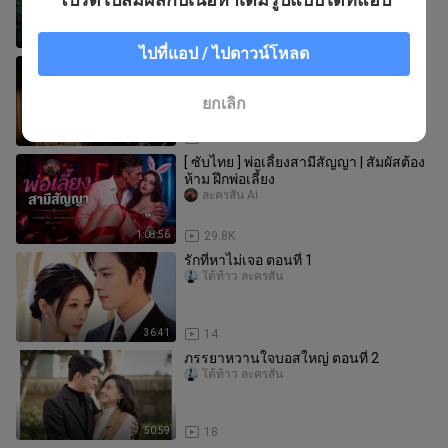
4:23
172
ไปที่แอป / ไปดาวน์โหลด
รักมอดไหม้ ใจหมดเยื่อใย ตอนที่ 1
ใต้ท้าว ละครสั้น
ยกเลิก
30:13
39
[ ซับไทย ] พ่อเลี้ยงสามีสัญญา | สัมผัสต้อง
ห้าม ฝึกพ่อเลี้ยง
ละครสั้น Ai
1:08:56
29.8K
รักที่หาไม่เจอ ตอนที่ 1
ใต้ท้าว ละครสั้น
36:41
14
ภรรยาหวานใจบอสใหญ่ ตอนที่ 2
ใต้ท้าว ละครสั้น
50:59
18