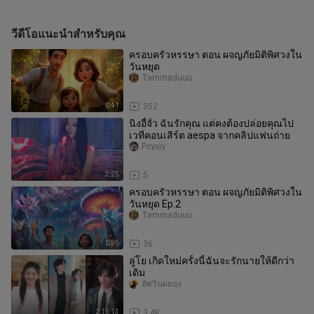
วีดีโอแนะนำสำหรับคุณ
ครอบครัวหรรษา ตอน ผจญภัยมิติพิศวงใน
วันหยุด
Tammaduuu
0:41
352
นิงอี้จั๋ว ฉันรักคุณ แต่คงต้องปล่อยคุณไป
เวทีคอนเสิร์ต aespa จากคลิปแฟนถ่าย
Pcyxjy
3:25
5
ครอบครัวหรรษา ตอน ผจญภัยมิติพิศวงใน
วันหยุด Ep.2
Tammaduuu
0:56
36
ลู่โย เกิดใหม่ครั้งนี้ฉันจะรักนายให้ดีกว่า
เดิม
อัศวินผยอง
2:15:13
3.4K