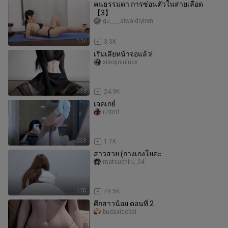
คนธรรมดา·การซ่อนตัวในสายเลือด
【3】
gu____aiwaidiyiren
1:17
3.3K
เริ่มเลียหน้าจอแล้ว!
xiaojinjulucy
0:39
24.9K
เจคเกย์
r-html
0:33
1.7K
สาวสวย (กางเกงโยคะ
matsuchiru_04
1:03
79.5K
ศึกสาวน้อย ตอนที่ 2
budaxiaobai