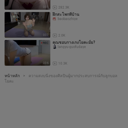
0:31
282.3K
ฝึกสะโพกที่บ้าน
baobaozhiye
0:37
2.0K
คุณชอบกางเกงโยคะมั้ย?
langyu-guofudaye
0:36
10.3K
หน้าหลัก
ความสงบนิ่งของศิลปินผู้มากประสบการณ์กับลูกบอล
>
โยคะ