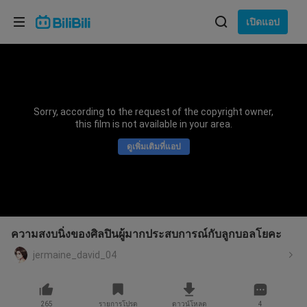
เลือกภาษา
เปิดแอป
English
ภาษา: ภาษาไทย
ภาษาไทย
Sorry, according to the request of the copyright owner,
เข้าสู่
this film is not available in your area.
Tiếng Việt
ระบบ
ดูเพิ่มเติมที่แอป
Bahasa Indonesia
Bahasa Melayu
ความสงบนิ่งของศิลปินผู้มากประสบการณ์กับลูกบอลโยคะ
jermaine_david_04
265
รายการโปรด
ดาวน์โหลด
4