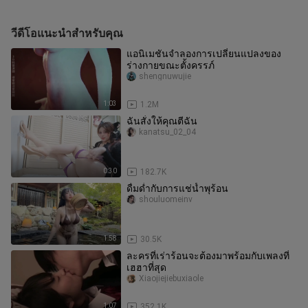
วีดีโอแนะนำสำหรับคุณ
แอนิเมชันจำลองการเปลี่ยนแปลงของ
ร่างกายขณะตั้งครรภ์
shengnuwujie
1:03
1.2M
ฉันสั่งให้คุณตีฉัน
kanatsu_02_04
0:30
182.7K
ดื่มด่ำกับการแช่น้ำพุร้อน
shouluomeinv
1:58
30.5K
ละครที่เร่าร้อนจะต้องมาพร้อมกับเพลงที่
เฮฮาที่สุด
Xiaojiejiebuxiaole
1:07
352.1K