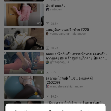
ฉันพร้อมแล้ว
yintaoeri
0:32
98.5K
แผนภูมิแขวนเครือข่าย #220
yangguangnanhaiqianboer
2:14
60.2K
ตอนแรกฝึกก้นเป็นความท้าทาย ต่อมาเป็น
ความเคยชิน แล้วสุดท้ายก็กลายเป็นความ
ฟินที่เลิกไม่ได้!
gnfsapnap_04
1:14
5.7K
อิจฉาอะไรกัน[เก็นชิน อิมแพคต์]
(260209)
wangzhesaishizhanbao
0:36
39.9K
【มิตสุดา อาโออิ & ทากาโนะ มาโอะ】
qianqiantuku