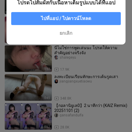
โปรดไปสัมผัสกับเนื้อหาเต็มรูปแบบได้ที่แอป
0:55
133.7K
ไปที่แอป / ไปดาวน์โหลด
ฉันควรทำอย่างไรถ้านักเรียนเผลอหลับ?
jiulinglaoshi
ยกเลิก
0:24
406.5K
นี่ไม่ใช่การพูดเล่นนะ โปรดให้ความ
สำคัญอย่างจริงจัง
shalegeyu
1:57
17.9K
ลงทะเบียนเรียนทักษะการเต้นรูดเสา
jiangjiangxuetiaowu
0:45
348.8K
【กอลานิยูเล0】2 นาทีกว่า (KAIZ Remix)
20251101 (2)
gansafanduifa
0:37
28.0K