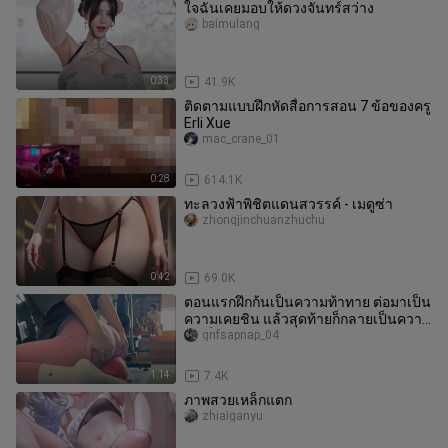
ใจฉันเคยมอบให้ดวงจันทร์สว่าง
baimulang
0:33
41.9K
ติดตามแบบฝึกหัดสื่อการสอน 7 ข้อของครู
Erli Xue
mac_crane_01
0:28
614.1K
ทะลวงฟ้าพิชิตแดนสวรรค์ - เมดูซ่า
zhongjinchuanzhuchu
0:42
69.0K
ตอนแรกฝึกก้นเป็นความท้าทาย ต่อมาเป็น
ความเคยชิน แล้วสุดท้ายก็กลายเป็นความ
ฟินที่เลิกไม่ได้!
gnfsapnap_04
1:14
7.4K
ภาพสวยเหล็กแตก
zhiaiganyu