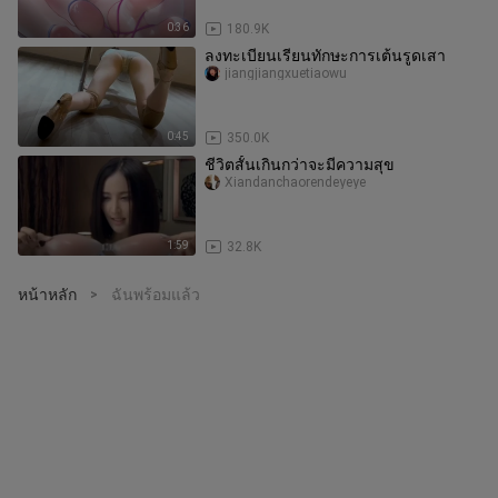
0:36
180.9K
ลงทะเบียนเรียนทักษะการเต้นรูดเสา
jiangjiangxuetiaowu
0:45
350.0K
ชีวิตสั้นเกินกว่าจะมีความสุข
Xiandanchaorendeyeye
1:59
32.8K
หน้าหลัก
ฉันพร้อมแล้ว
>