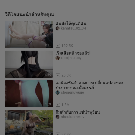
วีดีโอแนะนำสำหรับคุณ
ฉันสั่งให้คุณตีฉัน
kanatsu_02_04
0:30
192.5K
เริ่มเลียหน้าจอแล้ว!
xiaojinjulucy
0:39
25.3K
แอนิเมชันจำลองการเปลี่ยนแปลงของ
ร่างกายขณะตั้งครรภ์
shengnuwujie
1:03
1.3M
ดื่มด่ำกับการแช่น้ำพุร้อน
shouluomeinv
1:58
32.8K