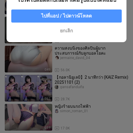
2:14
60.8K
ไปที่แอป / ไปดาวน์โหลด
【มิตสุดา อาโออิ & ทากาโนะ มาโอะ】
qianqiantuku
ยกเลิก
0:55
144.2K
ความสงบนิ่งของศิลปินผู้มาก
ประสบการณ์กับลูกบอลโยคะ
jermaine_david_04
0:49
56.0K
【กอลานิยูเล0】2 นาทีกว่า (KAIZ Remix)
20251101 (2)
gansafanduifa
0:37
28.7K
หญิงร้ายบนรถไฟฟ้า
simon_roman_01
0:31
17.0K