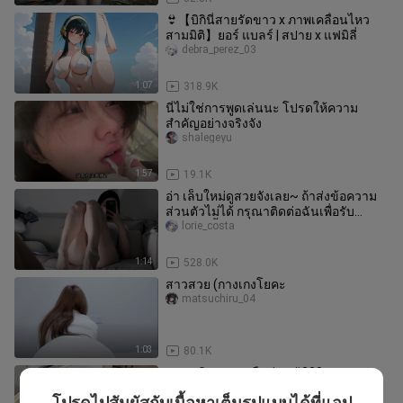
👙【บิกินี่สายรัดขาว x ภาพเคลื่อนไหว
สามมิติ】ยอร์ แบลร์ | สปาย x แฟมิลี่
debra_perez_03
1:07
318.9K
นี่ไม่ใช่การพูดเล่นนะ โปรดให้ความ
สำคัญอย่างจริงจัง
shalegeyu
1:57
19.1K
อ่า เล็บใหม่ดูสวยจังเลย~ ถ้าส่งข้อความ
ส่วนตัวไม่ได้ กรุณาติดต่อฉันเพื่อรับ
เวอร์ชันดั้งเดิม 729 นะ ฉั
lorie_costa
1:14
528.0K
สาวสวย (กางเกงโยคะ
matsuchiru_04
1:03
80.1K
แผนภูมิแขวนเครือข่าย #220
yangguangnanhaiqianboer
โปรดไปสัมผัสกับเนื้อหาเต็มรูปแบบได้ที่แอป