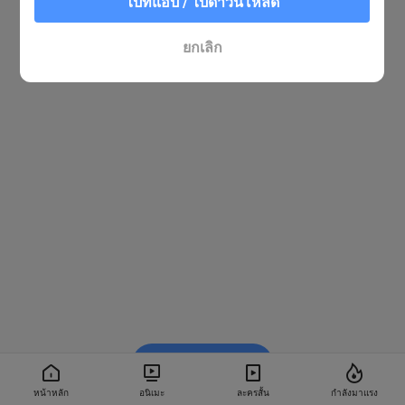
ไปที่แอป / ไปดาวน์โหลด
ยกเลิก
รับชมใน BiliBili
หน้าหลัก
อนิเมะ
ละครสั้น
กำลังมาแรง