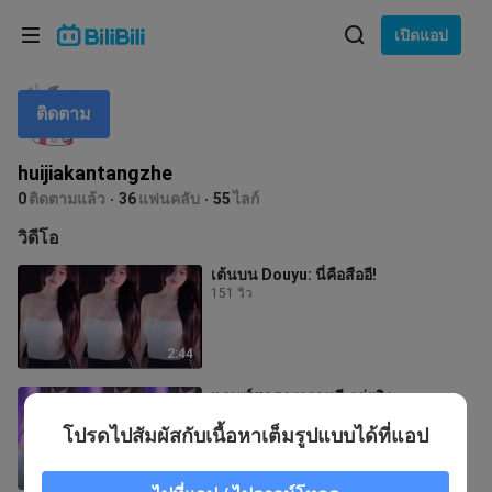
เลือกภาษา
เปิดแอป
English
ติดตาม
ภาษา: ภาษาไทย
ภาษาไทย
huijiakantangzhe
เข้าสู่
0
ติดตามแล้ว
36
แฟนคลับ
55
ไลก์
Tiếng Việt
ระบบ
วิดีโอ
Bahasa Indonesia
เต้นบน Douyu: นี่คือสืออี!
151 วิว
Bahasa Melayu
2:44
แดนซ์สุดฮอตเกาหลี: เล่ยอิง
715 วิว
โปรดไปสัมผัสกับเนื้อหาเต็มรูปแบบได้ที่แอป
0:35