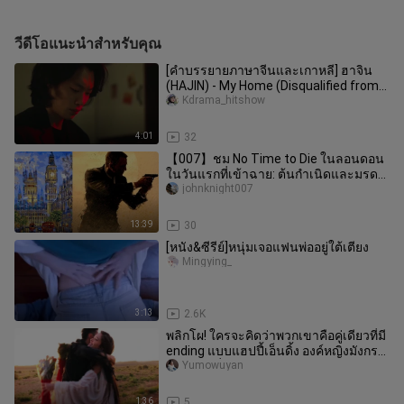
วีดีโอแนะนำสำหรับคุณ
[คำบรรยายภาษาจีนและเกาหลี] ฮาจิน
(HAJIN) - My Home (Disqualified from
the World OST Part.4)
Kdrama_hitshow
4:01
32
【007】ชม No Time to Die ในลอนดอน
ในวันแรกที่เข้าฉาย: ต้นกำเนิดและมรดก
ของเจมส์ บอนด์
johnknight007
13:39
30
[หนัง&ซีรีย์]หนุ่มเจอแฟนพ่ออยู่ใต้เตียง
Mingying_
3:13
2.6K
พลิกโผ! ใครจะคิดว่าพวกเขาคือคู่เดียวที่มี
ending แบบแฮปปี้เอ็นดิ้ง องค์หญิงมังกร
กับต้วนหลิ่วสุ่ยได้โ
Yumowuyan
1:36
5