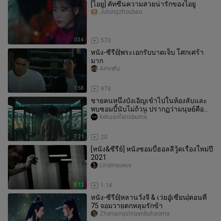
[ไอยู] คัทซีนความสวยน่ารักของไอยู
Julongzhoubao
0:34
570
หนัง-ซีรีย์|พระเอกรับบาดเจ็บ โศกเศร้า
มาก
Ainvefu
1:58
978
ชายคนหนึ่งบังเอิญเข้าไปในห้องลับและ
พบซอมบี้นับไม่ถ้วน ปรากฏว่ามนุษย์คือ
อาหารที่สิ่งมีชีวิตขั้นสูงเลี
kehuanfansbuma
7:21
20
[หนัง&ซีรีย์] หนังซอมบี้ฮอลลีวู้ดเรื่องใหม่ปี
2021
Linyinyuese
3:12
1.1K
หนัง-ซีรีย์|หลานวั่งจี & เว่ยอู๋เซี่ยน|ตอนที่
75 จอมวายตกหลุมรักข้า
Zhenqingshiganbuhaoma