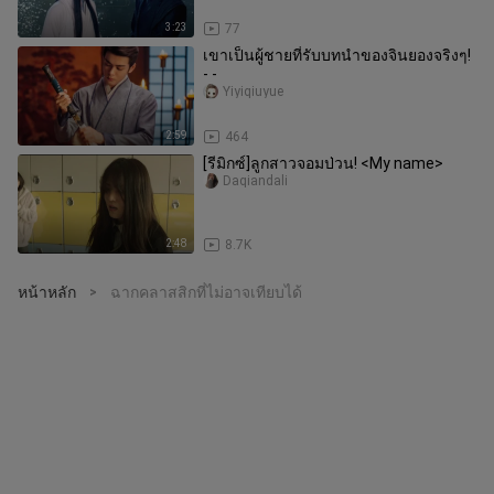
3:23
77
เขาเป็นผู้ชายที่รับบทนำของจินยองจริงๆ!
- -
Yiyiqiuyue
2:59
464
[รีมิกซ์]ลูกสาวจอมป่วน! <My name>
Daqiandali
2:48
8.7K
หน้าหลัก
ฉากคลาสสิกที่ไม่อาจเทียบได้
>