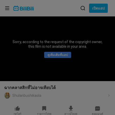
เลือกภาษา
เปิดแอป
English
ภาษา: ภาษาไทย
ภาษาไทย
Sorry, according to the request of the copyright owner,
เข้าสู่
this film is not available in your area.
Tiếng Việt
ระบบ
ดูเพิ่มเติมที่แอป
Bahasa Indonesia
Bahasa Melayu
ฉากคลาสสิกที่ไม่อาจเทียบได้
Shulanbushikaola
กดไลก์
รายการโปรด
ดาวน์โหลด
คอมเมนต์