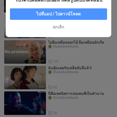
2:16
1.9K
ไปที่แอป / ไปดาวน์โหลด
ความจริงใจของคุณฉันได้รับอย่าง
สมบูรณ์ | เทวดาอาซาฮี! 【รักแรกหาย
ไป\เมกุโระเหลียน&มิจิเอะ จุนสุเกะ]
Xianairainbowlong
ยกเลิก
1:50
425
ไม่ยิ้มเหมือนดอกไม้ ยิ้มเหมือนมักเกิ้ล
Shulanbushikaola
2:36
197
ฉันคุ้นเคยกับเคล็ดลับนี้แล้ว!
Shulanbushikaola
2:50
62
นี่คือเทคนิคการล่องหนที่เป็นตำนาน
Shulanbushikaola
1:03
30