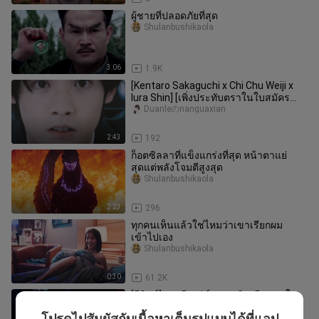
ผู้ชายที่ปลอดภัยที่สุด
Shulanbushikaola
3:06
1.9K
[Kentaro Sakaguchi x Chi Chu Weiji x
Iura Shin] [เพิ่งประทับตราในใบสมัคร
แต่งงาน │ ปลอม]
Duanleのnanguaxian
2:43
192
ก็อตซิลลาที่แข็งแกร่งที่สุด หน้าตาแย่
สุดแต่พลังโจมตีสูงสุด
Shulanbushikaola
2:23
296
ทุกคนเห็นแล้วใช่ไหมว่าเขาเรียกผม
เข้าไปเอง
Shulanbushikaola
0:30
61.2K
[รีมิกซ์]ฉากมีเสน่ห์ของเหรินเจียหลุนใน
<ทุกชาติภพ กระดูกงดงาม>
โปรดไปสัมผัสกับเนื้อหาเต็มรูปแบบได้ที่แอป
Yinshenglun