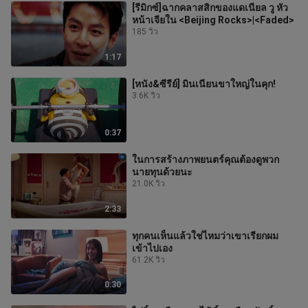
[รีมิกซ์]ฉากคลาสสิกของแดเนียล วู หัว
หน้าเจียใน <Beijing Rocks>|<Faded>
185 วิว
1:17
[หนัง&ซีรีย์] มินเนียนขาใหญ่ในคุก!
3.6K วิว
0:37
ในการสร้างภาพยนตร์คุณต้องดูพวก
นายทุนด้วยนะ
21.0K วิว
2:33
ทุกคนเห็นแล้วใช่ไหมว่าเขาเรียกผม
เข้าไปเอง
61.2K วิว
0:30