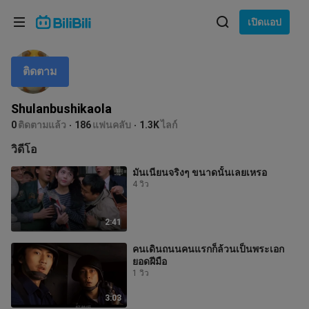
เลือกภาษา
เปิดแอป
English
ติดตาม
ภาษา: ภาษาไทย
ภาษาไทย
Shulanbushikaola
เข้าสู่
0
ติดตามแล้ว
186
แฟนคลับ
1.3K
ไลก์
Tiếng Việt
ระบบ
วิดีโอ
Bahasa Indonesia
มันเนียนจริงๆ ขนาดนั้นเลยเหรอ
4 วิว
Bahasa Melayu
2:41
คนเดินถนนคนแรกก็ล้วนเป็นพระเอก
ยอดฝีมือ
1 วิว
3:03