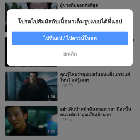
ผู้ชายที่ปลอดภัยที่สุด
1.9K วิว
โปรดไปสัมผัสกับเนื้อหาเต็มรูปแบบได้ที่แอป
3:06
ไปที่แอป / ไปดาวน์โหลด
อย่ายิ้มเหมือนดอกไม้ จงยิ้มเหมือนมักเกิ้ล
50.7K วิว
ยกเลิก
2:34
คุณรู้ไหมว่าซุปเปอร์แมนแข็งแกร่งแค่
ไหน? แค่รู้เฉยๆ
1.3K วิว
1:38
อย่าเดินนำหน้าฉันตลอดเวลา มิฉะนั้น
คนจะคิดว่าคุณเป็นเจ้านาย
125 วิว
1:26