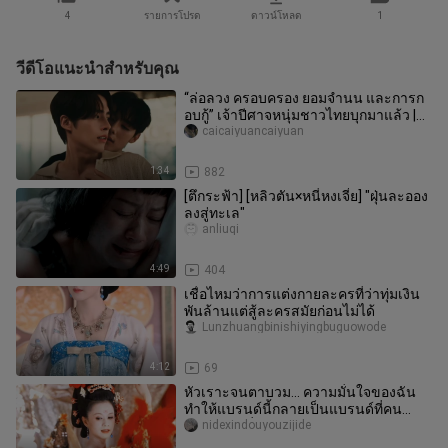
4
รายการโปรด
ดาวน์โหลด
1
วีดีโอแนะนำสำหรับคุณ
“ล่อลวง ครอบครอง ยอมจำนน และการก
อบกู้” เจ้าปีศาจหนุ่มชาวไทยบุกมาแล้ว |
“อย่าคิดหนีไปจากข้างกายฉัน”
caicaiyuancaiyuan
1:34
882
[ตึกระฟ้า] [หลิวตัน×หนี่หงเจี๋ย] "ฝุ่นละออง
ลงสู่ทะเล"
anliuqi
4:49
404
เชื่อไหมว่าการแต่งกายละครที่ว่าทุ่มเงิน
พันล้านแต่สู้ละครสมัยก่อนไม่ได้
Lunzhuangbinishiyingbuguowode
4:12
69
หัวเราะจนตาบวม... ความมั่นใจของฉัน
ทำให้แบรนด์นี้กลายเป็นแบรนด์ที่คน
ค้นหามากที่สุดหลังจากผ่านไป 20 ปี
nidexindouyouzijide