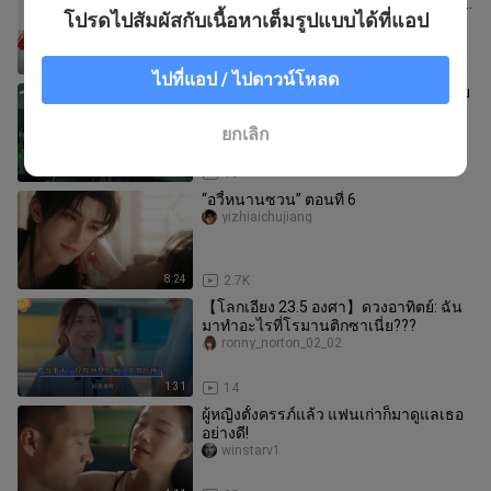
รุ่นพี่สาว แต่ที่รุ่นพี่สาวเล็งไว้กลับเป็นรุ่น
โปรดไปสัมผัสกับเนื้อหาเต็มรูปแบบได้ที่แอป
น้องสาว | เส้นแ
nanbotusiji
23:02
3.1K
ไปที่แอป / ไปดาวน์โหลด
Wu Lei คงจะต้องเสียเงินเปล่าๆ จริงๆ โดย
ไม่แสดงในภาพยนตร์ตำรวจ – หนังสั้น
แนวเทศกาลภาพยนตร์ปักกิ่ง “Sp
yangchengxijiaokeshu
ยกเลิก
4:35
19
“อวี้หนานซวน” ตอนที่ 6
yizhiaichujiang
8:24
2.7K
【โลกเอียง 23.5 องศา】ดวงอาทิตย์: ฉัน
มาทำอะไรที่โรมานติกซาเนี่ย???
ronny_norton_02_02
1:31
14
ผู้หญิงตั้งครรภ์แล้ว แฟนเก่าก็มาดูแลเธอ
อย่างดี!
winstarv1