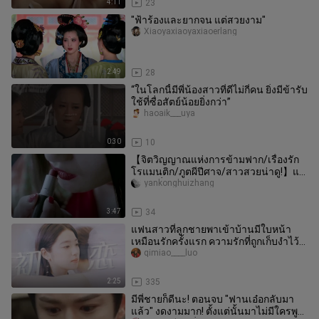
4:11
23
"ฟ้าร้องและยากจน แต่สวยงาม"
Xiaoyaxiaoyaxiaoerlang
2:49
28
“ในโลกนี้มีพี่น้องสาวที่ดีไม่กี่คน ยิ่งมีข้ารับ
ใช้ที่ซื่อสัตย์น้อยยิ่งกว่า”
haoaik___uya
0:30
10
【จิตวิญญาณแห่งการข้ามฟาก/เรื่องรัก
โรแมนติก/ภูตผีปีศาจ/สาวสวยน่าดู!】แค่
พูดถึงเรื่องรักโรแมนติก ไม่เกี
yankonghuizhang
3:47
34
แฟนสาวที่ลูกชายพาเข้าบ้านมีใบหน้า
เหมือนรักครั้งแรก ความรักที่ถูกเก็บงำไว้
สิบแปดปีจะกลับมาลุกโชนอีกคร
qimiao____luo
2:25
335
มีพี่ชายก็ดีนะ! ตอนจบ "ฟานเอ๋อกลับมา
แล้ว" งดงามมาก! ตั้งแต่นั้นมาไม่มีใครพูด