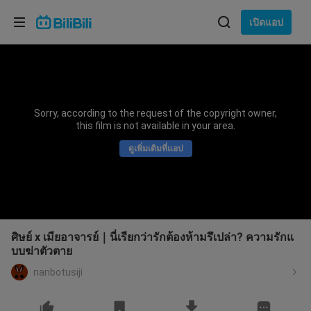
เลือกภาษา
เปิดแอป
English
ภาษา: ภาษาไทย
ภาษาไทย
Sorry, according to the request of the copyright owner,
เข้าสู่
this film is not available in your area.
Tiếng Việt
ระบบ
ดูเพิ่มเติมที่แอป
Bahasa Indonesia
Bahasa Melayu
ศิษย์ x เมียอาจารย์｜นี่เรียกว่ารักต้องห้ามรึเปล่า? ความรักแ
บบฆ่าตัวตาย
nanbotusiji