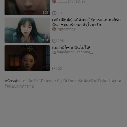
ได้ว่าตระกูลหลี่สูญพันธุ
___i___ishutiaotiao
1:05
19
(คลิปตัดต่อ) แม้ฉันจะไร้สาระแต่เธอก็รัก
ฉัน - ชะตาร้ายพาหัวใจมารัก
Yijiangtingyu
3:01
198
แม่สามีก็ช่วยฉันไม่ได้!
banshenghuangliang__
0:55
29
หน้าหลัก
ศิษย์ x เมียอาจารย์｜นี่เรียกว่ารักต้องห้ามรึเปล่า? ความ
>
รักแบบฆ่าตัวตาย