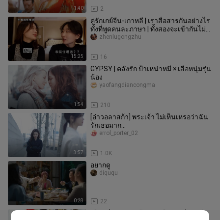
1:40
2
คู่รักเกย์จีน-เกาหลี | เราสื่อสารกันอย่างไร
ทั้งที่พูดคนละภาษา | ทั้งสองจะเข้ากันไม่
ได้มากแค่ไหน
zhenlugongzhu
15:25
16
GYPSY | คลั่งรัก ป้าเหน่าหมี × เสือหนุ่มรุ่น
น้อง
yaofangdiancongma
1:54
210
[อ่าวอลาสก้า] พระเจ้า ไม่เห็นเหรอว่าฉัน
รักเธอมาก...
errol_porter_02
3:57
1.0K
อยากดู
diququ
0:28
22
【รุ่นพี่สาว x รุ่นน้องสาว】ช่วยพี่ชายจีบ