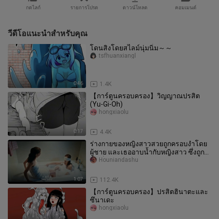
กดไลก์
รายการโปรด
ดาวน์โหลด
คอมเมนต์
วีดีโอแนะนำสำหรับคุณ
โดนสิงโดยสไลม์นุ่มนิ่ม～～
tsfhuanxiangl
0:46
1.4K
【การ์ตูนครอบครอง】วิญญาณปรสิต
(Yu-Gi-Oh)
hongxiaolu
0:17
4.4K
ร่างกายของหญิงสาวสวยถูกครอบงำโดย
ผู้ชาย และเธออาบน้ำกับหญิงสาว ซึ่งถูกที่
จะเห็น
Houniandashu
1:07
112.4K
【การ์ตูนครอบครอง】ปรสิตฮินาตะและ
ซึนาเดะ
hongxiaolu