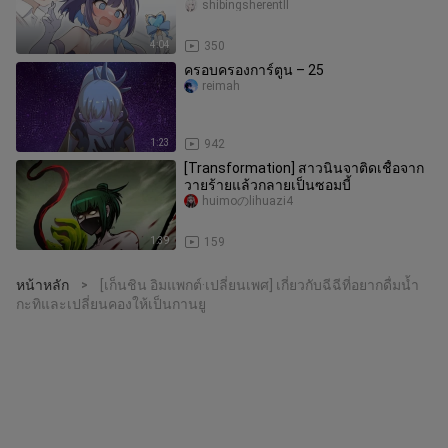
นะ! มันน่าอายเกินไปแล้ว!
shibingsherentll
4:04
350
ครอบครองการ์ตูน – 25
reimah
1:23
942
[Transformation] สาวนินจาติดเชื้อจาก
วายร้ายแล้วกลายเป็นซอมบี้
huimoのlihuazi4
1:39
159
หน้าหลัก
[เก็นชิน อิมแพกต์·เปลี่ยนเพศ] เกี่ยวกับฉีฉีที่อยากดื่มน้ำ
>
กะทิและเปลี่ยนคองให้เป็นกานยู