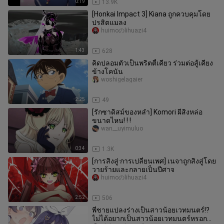
0:19
13.9K
[Honkai Impact 3] Kiana ถูกควบคุมโดย
ปรสิตแมลง
huimoのlihuazi4
1:43
628
คิดปลอมตัวเป็นพริตตี้เคียว ร่วมต่อสู้เคียง
ข้างโคนัน
woshigelagaier
2:25
49
[รักซาดิสม์ของหลำ] Komori ผีสิงหล่อ
ขนาดไหน! ! !
wan__uyimuluo
0:34
1.3K
[การสิงสู่·การเปลี่ยนเพศ] เนจาถูกสิงสู่โดย
วายร้ายและกลายเป็นปีศาจ
huimoのlihuazi4
2:52
506
พี่ชายแปลงร่างเป็นสาวน้อยเวทมนตร์!?
ไม่ได้อยากเป็นสาวน้อยเวทมนตร์หรอก