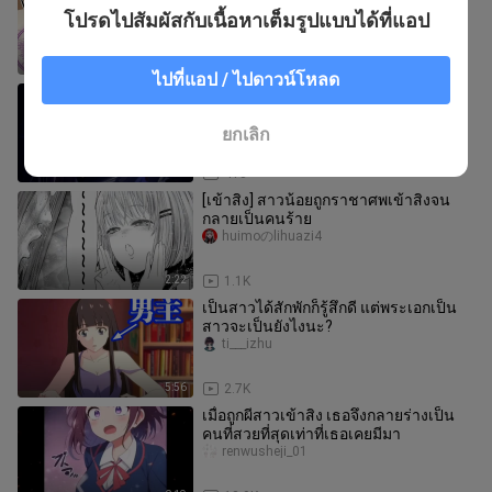
ชีวิตอยู่ในร่างผู้หญิงกันไปล่ะ～
โปรดไปสัมผัสกับเนื้อหาเต็มรูปแบบได้ที่แอป
jinliuli
0:41
74
ไปที่แอป / ไปดาวน์โหลด
[Honkai Impact 3] Seele ถูกพิษเข้าสิง
และกลายเป็นสีดำ
huimoのlihuazi4
ยกเลิก
0:39
413
[เข้าสิง] สาวน้อยถูกราชาศพเข้าสิงจน
กลายเป็นคนร้าย
huimoのlihuazi4
2:22
1.1K
เป็นสาวได้สักพักก็รู้สึกดี แต่พระเอกเป็น
สาวจะเป็นยังไงนะ?
ti___izhu
5:56
2.7K
เมื่อถูกผีสาวเข้าสิง เธอจึงกลายร่างเป็น
คนที่สวยที่สุดเท่าที่เธอเคยมีมา
renwusheji_01