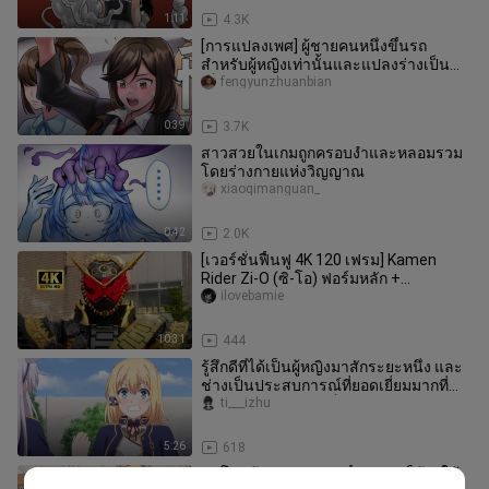
1:11
4.3K
[การแปลงเพศ] ผู้ชายคนหนึ่งขึ้นรถ
สำหรับผู้หญิงเท่านั้นและแปลงร่างเป็น
เด็กผู้หญิง
fengyunzhuanbian
0:39
3.7K
สาวสวยในเกมถูกครอบงำและหลอมรวม
โดยร่างกายแห่งวิญญาณ
xiaoqimanguan_
0:42
2.0K
[เวอร์ชั่นฟื้นฟู 4K 120 เฟรม] Kamen
Rider Zi-O (ซิ-โอ) ฟอร์มหลัก +
คอลเลคชันท่าพิเศษ!
ilovebamie
10:31
444
รู้สึกดีที่ได้เป็นผู้หญิงมาสักระยะหนึ่ง และ
ช่างเป็นประสบการณ์ที่ยอดเยี่ยมมากที่
ตัวเอกชายจะกลายเป็นผู
ti___izhu
5:26
618
ขอโทษด้วยนะ ต่อจากนี้พวกเธอก็ต้องใช้