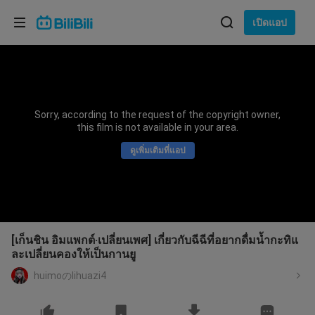
เลือกภาษา
เปิดแอป
English
ภาษา: ภาษาไทย
ภาษาไทย
Sorry, according to the request of the copyright owner,
เข้าสู่
this film is not available in your area.
Tiếng Việt
ระบบ
ดูเพิ่มเติมที่แอป
Bahasa Indonesia
Bahasa Melayu
[เก็นชิน อิมแพกต์·เปลี่ยนเพศ] เกี่ยวกับฉีฉีที่อยากดื่มน้ำกะทิแ
ละเปลี่ยนคองให้เป็นกานยู
huimoのlihuazi4