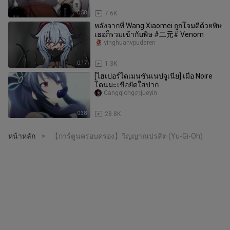
0:58
7.6K
หลังจากที่ Wang Xiaomei ถูกโจมตีด้วยพิษ
เธอก็รวมเข้ากับพิษ #二元# Venom
yinghuanvpudaren
0:17
1.3K
[ไฮเปอร์ไดเมนชั่นเนปจูเนีย] เมื่อ Noire
โดนมะเขือยัดใส่ปาก
Cangqiongのjueyin
0:38
28.8K
หน้าหลัก
【การ์ตูนครอบครอง】วิญญาณปรสิต (Yu-Gi-Oh)
>