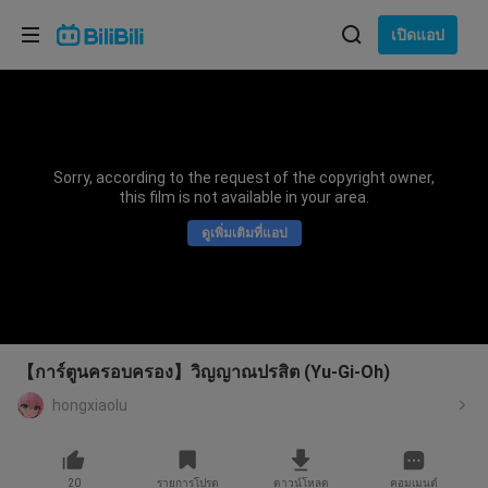
เลือกภาษา
เปิดแอป
English
ภาษา: ภาษาไทย
ภาษาไทย
Sorry, according to the request of the copyright owner,
เข้าสู่
this film is not available in your area.
Tiếng Việt
ระบบ
ดูเพิ่มเติมที่แอป
Bahasa Indonesia
Bahasa Melayu
【การ์ตูนครอบครอง】วิญญาณปรสิต (Yu-Gi-Oh)
hongxiaolu
20
รายการโปรด
ดาวน์โหลด
คอมเมนต์