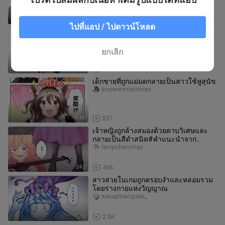
0:30
756
ไปที่แอป / ไปดาวน์โหลด
ครอบครอง
youyoudongmanshe
ยกเลิก
0:47
785
เด็กชายที่ถูกแม่มดกลายเป็นสาวใช้หูสุนัข
jinyiwei-mianmian
0:43
857
เจ้าหญิงถูกล้างสมองด้วยดาบวิเศษและ
กลายเป็นสีดำสนิท#คำแนะนำจาก
การ์ตูน
lanqishanshan
0:42
498
สาวสวยในเกมถูกครอบงำและหลอมรวม
โดยร่างกายแห่งวิญญาณ
xiaoqimanguan_
0:42
2.0K