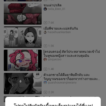
ชนเผ่าปรสิต
twila_klein_01
0:19
7.6K
เมื่อพี่ชายและแม่สลับกัน
haoxihuankanben
0:31
1.5K
[ครอบครอง] สัตว์ประหลาดหนวดเข้าไป
ในหูของหญิงสาวและควบคุมมัน
qingyezao
1:04
1.4K
ตัวเอกชายได้ดื่มยาพิษลึกลับ และ
วิญญาณของเขาก็ออกจากร่างกายและ
เข้าสิงและแทนที่ผู้หญิงที่สวยงาม
guaishouwangrexiany
4:29
2.2K
[การ์ตูนครอบครอง] ครอบครองน่ากลัว
(Bihang)
โปรดไปสัมผัสกับเนื้อหาเต็มรูปแบบได้ที่แอป
hongxiaolu