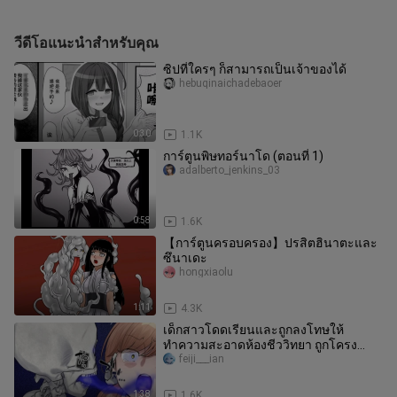
วีดีโอแนะนำสำหรับคุณ
ซิปที่ใครๆ ก็สามารถเป็นเจ้าของได้
hebuqinaichadebaoer
0:30
1.1K
การ์ตูนพิษทอร์นาโด (ตอนที่ 1)
adalberto_jenkins_03
0:58
1.6K
【การ์ตูนครอบครอง】ปรสิตฮินาตะและ
ซึนาเดะ
hongxiaolu
1:11
4.3K
เด็กสาวโดดเรียนและถูกลงโทษให้
ทำความสะอาดห้องชีววิทยา ถูกโครง
กระดูกเอาร่างของเธอออกไป
feiji___ian
1:38
1.6K