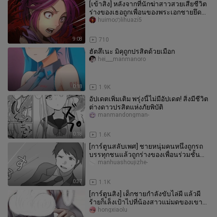
[เข้าสิง] หลังจากที่นักฆ่าสาวสวยเสียชีวิต
ร่างของเธอถูกเพื่อนของพระเอกชายยึด
ครองและกลายเป็นชิกิงามิ
huimoのlihuazi5
9:08
710
ฮัตสึเนะ มิคุถูกปรสิตด้วยเมือก
hei___manmanoro
0:18
1.9K
อัปเดตเพิ่มเติม พรุ่งนี้ไม่มีอัปเดต! สิ่งมีชีวิต
ต่างดาวปรสิตแห่งภัยพิบัติ
manmandongman-
0:18
1.6K
[การ์ตูนสลับเพศ] ชายหนุ่มคนหนึ่งถูกรถ
บรรทุกชนแล้วถูกร่างของเพื่อนร่วมชั้น
สาวเข้าสิง
manhuashoujizhe-
0:37
1.1K
[การ์ตูนสิง] เด็กชายกำลังขับไล่ผี แล้วผี
ร้ายก็เล็งเป้าไปที่น้องสาวแม่มดของเขา...
hongxiaolu