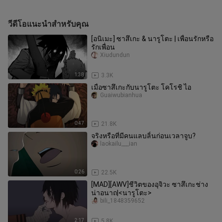
วีดีโอแนะนำสำหรับคุณ
[อนิเมะ] ซาสึเกะ & นารูโตะ | เพื่อนรักหรือ
รักเพื่อน
Xiudundun
1:38
3.3K
เมื่อซาสึเกะกับนารูโตะ โคโรชิ ไอ
Guaiwubianhua
0:47
21.8K
จริงหรือที่มีคนแลบลิ้นก่อนเวลาจูบ?
laokailu___ian
0:26
22.5K
[MAD][AWV]ชีวิตของอุจิวะ ซาสึเกะช่าง
น่าอนาถ|<นารูโตะ>
bili_1848359652
2:17
5.8K