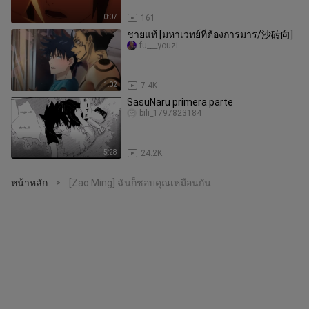
0:07
161
ชายแท้ [มหาเวทย์ที่ต้องการมาร/沙砖向]
fu___youzi
1:02
7.4K
SasuNaru primera parte
bili_1797823184
5:28
24.2K
หน้าหลัก
[Zao Ming] ฉันก็ชอบคุณเหมือนกัน
>