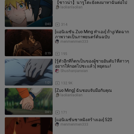
【ซาวน่า】นารูโตะยังคงมาหาฉันต่อไป
laolianlaolian
0:40
314
[แอนิเมชัน Zuo Ming ทำเอง] ถ้ำงู/ตัดฉาก
ภาพวาดเป็นภาพยนตร์ต้นฉบับ
menmenmen333
0:19
195
[รู้ตัวอีกทีก็ตกเป็นของผู้ชายอันดับ1ที่สาวๆ
อยากให้กอดไปซะแล้ว] หยุดนะ!
Shushanjianxian
1:01
132.9K
[Zuo Ming] ฉันชอบจับมือกับคุณ
laolianlaolian
0:41
171
[แอนิเมชั่นซาหมิงสร้างเอง] 520
menmenmen333