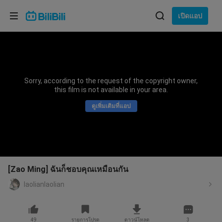
เลือกภาษา
เปิดแอป
English
ภาษา: ภาษาไทย
ภาษาไทย
Sorry, according to the request of the copyright owner,
เข้าสู่
this film is not available in your area.
Tiếng Việt
ระบบ
ดูเพิ่มเติมที่แอป
Bahasa Indonesia
Bahasa Melayu
[Zao Ming] ฉันก็ชอบคุณเหมือนกัน
laolianlaolian
49
รายการโปรด
ดาวน์โหลด
3