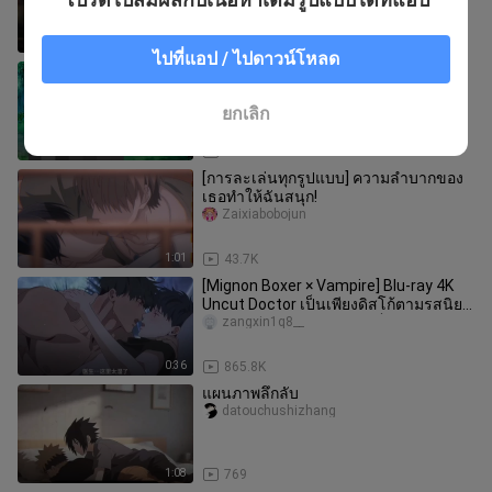
0:52
952
ไปที่แอป / ไปดาวน์โหลด
นารูโตะหนีออกจากบ้านเหรอ?
datouchushizhang
ยกเลิก
1:19
498
[การละเล่นทุกรูปแบบ] ความลำบากของ
เธอทำให้ฉันสนุก!
Zaixiabobojun
1:01
43.7K
[Mignon Boxer × Vampire] Blu-ray 4K
Uncut Doctor เป็นเพียงดิสโก้ตามรสนิยม
ของฉัน! ตกปลามากเกินไปก็โดน
zangxin1q8__
0:36
865.8K
แผนภาพลึกลับ
datouchushizhang
1:08
769