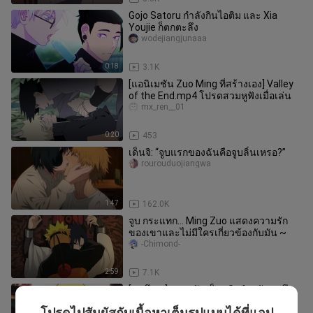
Gojo Satoru กำลังกินไอติม และ Xia
Youjie ก็ตกตะลึง
wodejiangjunaaa
0:18
3.1K
[แอนิเมชัน Zuo Ming ที่สร้างเอง] Valley
of the End.mp4 โปรดสวมหูฟังเมื่อเล่น
mx_ren__01
0:20
453
เด็นจิ: “จูบแรกของฉันคือจูบลิ้นเหรอ?”
rourouduojiangwa
1:47
162.0K
จูบ กระแทก... Ming Zuo แสดงความรัก
ของเขาและไม่มีใครเกี่ยวข้องกับมัน ~
-Chimond-
2:59
7.1K
[ซาสึเกะ] ความฝันเป็นจริงสำหรับซาสึ
เกะและนารูโตะที่จะแต่งงานกัน
โปรดไปสัมผัสกับเนื้อหาเต็มรูปแบบได้ที่แอป
laolianlaolian