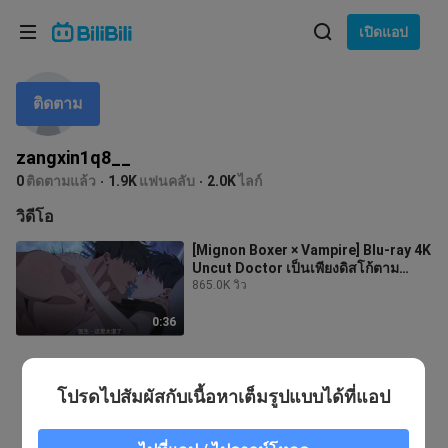
เลือกภาษา
เปิดแอป
English
ติดตาม
ภาษา: ภาษาไทย
ภาษาไทย
zangxin1q8__
เข้าสู่
0
ติดตามแล้ว
1.9K
แฟนคลับ
2.0K
ไลก์
Tiếng Việt
ระบบ
วิดีโอ
Bahasa Indonesia
[Mignon Boxer × Vampire] Blu-ray 4K
Uncut Doctor เป็นเพียงดิสโก้ตาม
Bahasa Melayu
รสนิยมของฉัน! ตกปลามากเกินไปก็โดน
865.0K วิว
0:36
โปรดไปสัมผัสกับเนื้อหาเต็มรูปแบบได้ที่แอป