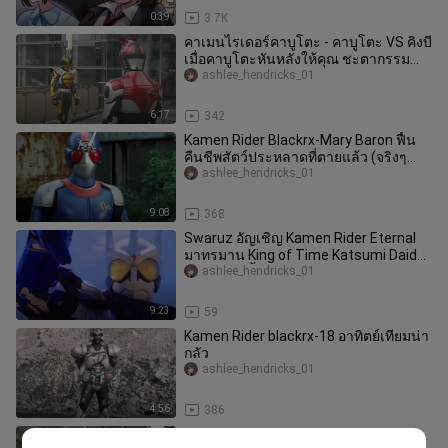
0:39
3.7K
คาเมนไรเดอร์คาบูโตะ - คาบูโตะ VS คิงบี
เมื่อคาบูโตะหันหลังให้คุณ ชะตากรรม
ของคุณถึงวาระแล้ว
ashlee_hendricks_01
6:17
342
Kamen Rider Blackrx-Mary Baron ฟื้น
คืนชีพสัตว์ประหลาดที่ตายแล้ว (จริงๆ
แล้วไม่มีผู้ชายอีกแล้ว) อัศวิ
ashlee_hendricks_01
9:08
368
Swaruz อัญเชิญ Kamen Rider Eternal
มาทรมาน King of Time Katsumi Daido
อย่างโหดเหี้ยม: ฉันไม่ได้แพ้ แ
ashlee_hendricks_01
9:23
59
Kamen Rider blackrx-18 อาทิตย์เทียมน่า
กลัว
ashlee_hendricks_01
4:56
386
Kamen Rider Blackrx-Showa Knights