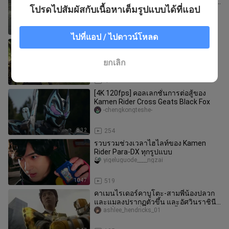
รวมตัวกัน, จักรพรรดิ Clexis เรียกการยิง,
โปรดไปสัมผัสกับเนื้อหาเต็มรูปแบบได้ที่แอป
Gedorion กลายเป็นแพะรับบา
ashlee_hendricks_01
9:02
155
ไปที่แอป / ไปดาวน์โหลด
ดาบคาเมนไรเดอร์ ตอนที่ 33 เคนซากิ
ทำไมฉันถึงถูกทุบตีตลอด?
ashlee_hendricks_01
ยกเลิก
5:05
4
[4K 120fps] คอลเลกชั่นการต่อสู้ของ
Kamen Rider Cross Geats Black Fox
-chengkongteshe-
8:32
254
รวบรวมช่วงเวลาไฮไลท์ของ Kamen
Rider Para-DX ทุกรูปแบบ
yigeluguode____ngzai
10:47
519
คาเมนไรเดอร์คาบูโตะ-สามพี่น้องปลวก
และแมลงปรากฏตัวขึ้น และอัศวินราชินีบี
เวอร์ชั่นมิชิมะก็ปรากฏตัวขึ้น
ashlee_hendricks_01