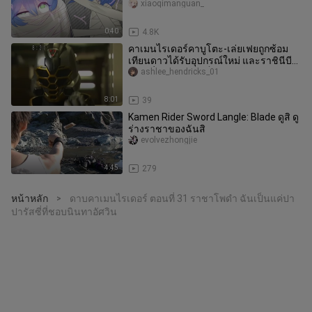
xiaoqimanguan_
0:40
4.8K
คาเมนไรเดอร์คาบูโตะ-เล่ยเฟยถูกซ้อม
เทียนดาวได้รับอุปกรณ์ใหม่ และราชินีบี
เวอร์ชั่นคาเงยามะก็ปรากฏตัวข
ashlee_hendricks_01
8:01
39
Kamen Rider Sword Langle: Blade ดูสิ ดู
ร่างราชาของฉันสิ
evolvezhongjie
4:45
279
หน้าหลัก
ดาบคาเมนไรเดอร์ ตอนที่ 31 ราชาโพดำ ฉันเป็นแค่ปา
>
ปารัสซี่ที่ชอบนินทาอัศวิน