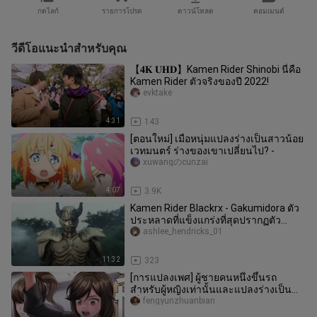
กดไลก์
รายการโปรด
ดาวน์โหลด
คอมเมนต์
วีดีโอแนะนำสำหรับคุณ
【𝟒𝐊 𝐔𝐇𝐃】Kamen Rider Shinobi นี่คือ
Kamen Rider ตัวจริงของปี 2022!
evktake
4:31
143
[ตอนใหม่] เมื่อหนุ่มแปลงร่างเป็นสาวน้อย
เวทมนตร์ ร่างของเขาเปลี่ยนไป? -
xuwangのcunzai
4:07
3.9K
Kamen Rider Blackrx - Gakumidora ตัว
ประหลาดที่แข็งแกร่งที่สุดปรากฏตัว
(จักรพรรดิ Clexis เก่งในการฆ่า
ashlee_hendricks_01
11:32
323
[การแปลงเพศ] ผู้ชายคนหนึ่งขึ้นรถ
สำหรับผู้หญิงเท่านั้นและแปลงร่างเป็น
เด็กผู้หญิง
fengyunzhuanbian