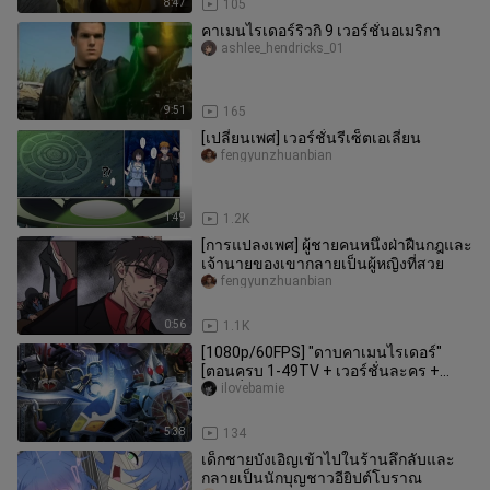
8:47
105
คาเมนไรเดอร์ริวกิ 9 เวอร์ชั่นอเมริกา
ashlee_hendricks_01
9:51
165
[เปลี่ยนเพศ] เวอร์ชั่นรีเซ็ตเอเลี่ยน
fengyunzhuanbian
1:49
1.2K
[การแปลงเพศ] ผู้ชายคนหนึ่งฝ่าฝืนกฎและ
เจ้านายของเขากลายเป็นผู้หญิงที่สวย
fengyunzhuanbian
0:56
1.1K
[1080p/60FPS] "ดาบคาเมนไรเดอร์"
[ตอนครบ 1-49TV + เวอร์ชั่นละคร +
เวอร์ชั่นละครพรีเควล + Super Battle
ilovebamie
5:38
134
เด็กชายบังเอิญเข้าไปในร้านลึกลับและ
กลายเป็นนักบุญชาวอียิปต์โบราณ