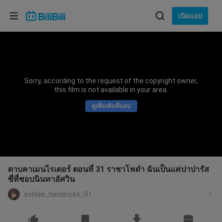
เลือกภาษา
เปิดแอป
English
ภาษา: ภาษาไทย
ภาษาไทย
Sorry, according to the request of the copyright owner,
เข้าสู่
this film is not available in your area.
Tiếng Việt
ระบบ
ดูเพิ่มเติมที่แอป
Bahasa Indonesia
Bahasa Melayu
ดาบคาเมนไรเดอร์ ตอนที่ 31 ราชาโพดำ ฉันเป็นแค่ปาปารัส
ซี่ที่ชอบนินทาอัศวิน
ashlee_hendricks_01