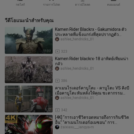
กดไลก์
รายการโปรด
ดาวน์โหลด
คอมเมนต์
วีดีโอแนะนำสำหรับคุณ
Kamen Rider Blackrx - Gakumidora ตัว
ประหลาดที่แข็งแกร่งที่สุดปรากฏตัว
(จักรพรรดิ Clexis เก่งในการฆ่า
ashlee_hendricks_01
11:32
323
Kamen Rider blackrx-18 อาทิตย์เทียมน่า
กลัว
ashlee_hendricks_01
4:56
386
คาเมนไรเดอร์คาบูโตะ - คาบูโตะ VS คิงบี
เมื่อคาบูโตะหันหลังให้คุณ ชะตากรรม
ของคุณถึงวาระแล้ว
ashlee_hendricks_01
6:17
342
[4K] "การเอาชีวิตรอดหมายถึงการกินชีวิต
อื่น" "คาเมนไรเดอร์อเมซอน" การ
เปลี่ยนแปลงแบบอเมซอนเต็มรูปแบบ +
zaixiaxu___iangya-m