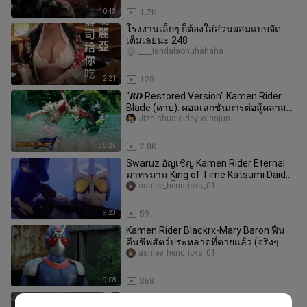
10:43
1.7K
โรงงานเล็กๆ ก็ต้องใส่ส่วนผสมแบบจัด
เต็มเลยนะ 248
____iandalaohuhahaha
2:21
128
"𝑩𝑫 Restored Version" Kamen Rider
Blade (ดาบ): คอลเลกชันการต่อสู้คลาส
สิก "บทสุดท้าย" The Lost Ace ใน
Jizhishuaiqideyixuanjun
35:20
2.0K
Swaruz อัญเชิญ Kamen Rider Eternal
มาทรมาน King of Time Katsumi Daido
อย่างโหดเหี้ยม: ฉันไม่ได้แพ้ แ
ashlee_hendricks_01
9:23
59
Kamen Rider Blackrx-Mary Baron ฟื้น
คืนชีพสัตว์ประหลาดที่ตายแล้ว (จริงๆ
แล้วไม่มีผู้ชายอีกแล้ว) อัศวิ
ashlee_hendricks_01
9:08
368
Kamen Rider Blackrx-Showa Knights