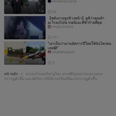
baiyexing-huanye
1:38
93
【พลังงานสูงข้างหน้า】ดูสิว่าคุณทำ
อะไรลงไป!ฉากอนิเมะที่ชั่วร้ายที่สุด
xingye_bojiang
4:33
311
“เอาเป็นว่ามานมัสการปีใหม่ให้บันไดก่อน
เลย😅”
langkexingyuan
2:25
9
หน้าหลัก
คาเมนไรเดอร์คาบูโตะ-สามพี่น้องปลวกและแมลง
>
ปรากฏตัวขึ้น และอัศวินราชินีบีเวอร์ชั่นมิชิมะก็ปรากฏตัวขึ้น