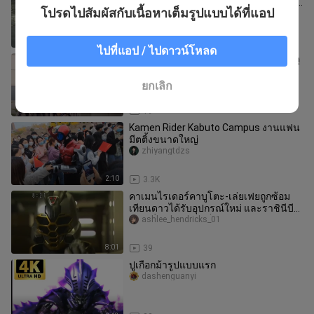
รวมตัวกัน, จักรพรรดิ Clexis เรียกการยิง,
โปรดไปสัมผัสกับเนื้อหาเต็มรูปแบบได้ที่แอป
Gedorion กลายเป็นแพะรับบา
ashlee_hendricks_01
9:02
155
ไปที่แอป / ไปดาวน์โหลด
โปรดหยุดพฤติกรรมเสแสร้งของคุณ-โทคุ
ซัทสึ เวิลด์ วอลล์-แขวน
__u__ushi__u__u
ยกเลิก
21:22
19
Kamen Rider Kabuto Campus งานแฟน
มีตติ้งขนาดใหญ่
zhiyangtdzs
2:10
3.3K
คาเมนไรเดอร์คาบูโตะ-เล่ยเฟยถูกซ้อม
เทียนดาวได้รับอุปกรณ์ใหม่ และราชินีบี
เวอร์ชั่นคาเงยามะก็ปรากฏตัวข
ashlee_hendricks_01
8:01
39
ปูเกือกม้ารูปแบบแรก
dashenguanyi