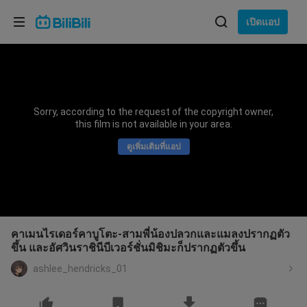
เลือกภาษา
เปิดแอป
English
ภาษา: ภาษาไทย
ภาษาไทย
Sorry, according to the request of the copyright owner,
เข้าสู่
this film is not available in your area.
Tiếng Việt
ระบบ
ดูเพิ่มเติมที่แอป
Bahasa Indonesia
Bahasa Melayu
คาเมนไรเดอร์คาบูโตะ-สามพี่น้องปลวกและแมลงปรากฏตัว
ขึ้น และอัศวินราชินีบีเวอร์ชั่นมิชิมะก็ปรากฏตัวขึ้น
ashlee_hendricks_01