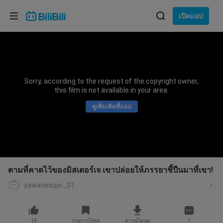
เลือกภาษา
เปิดแอป
English
ภาษา: ภาษาไทย
ภาษาไทย
Sorry, according to the request of the copyright owner,
เข้าสู่
this film is not available in your area.
Tiếng Việt
ระบบ
ดูเพิ่มเติมที่แอป
Bahasa Indonesia
Bahasa Melayu
ตามที่คาดไว้ของมิสเตอร์เจ เขาปล่อยให้ภรรยาชี้ปืนมาที่เขา!
yawasesqxr_01
19
รายการโปรด
ดาวน์โหลด
1