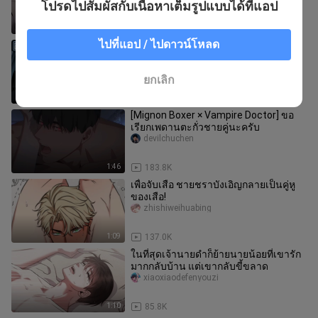
โปรดไปสัมผัสกับเนื้อหาเต็มรูปแบบได้ที่แอป
1:02
140.5K
ไปที่แอป / ไปดาวน์โหลด
Shutline Cutout Animation. [EP.2]
#shutline #bl #omg #anime #edit
OMG_bl_society.anime
ยกเลิก
5:22
52.3K
[Mignon Boxer × Vampire Doctor] ขอ
เรียกเพดานตะกั่วชายคู่นะครับ
devilchuchen
1:46
183.8K
เพื่อจับเสือ ชายชราบังเอิญกลายเป็นคู่หู
ของเสือ!
zhishiweihuabing
1:09
137.0K
ในที่สุดเจ้านายดำก็ย้ายนายน้อยที่เขารัก
มากกลับบ้าน แต่เขากลับขี้ขลาด
xiaoxiaodefenyouzi
1:10
85.8K