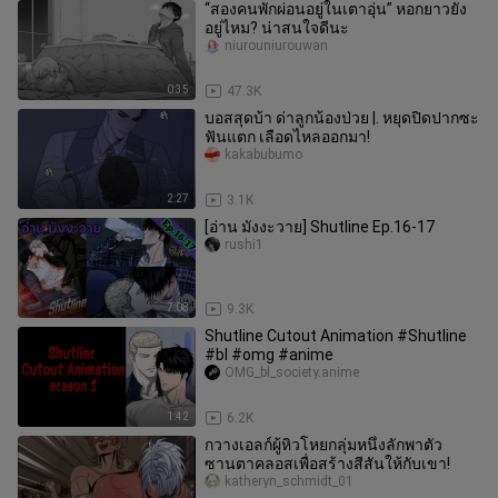
“สองคนพักผ่อนอยู่ในเตาอุ่น” หอกยาวยัง
อยู่ไหม? น่าสนใจดีนะ
niurouniurouwan
0:35
47.3K
บอสสุดบ้า ด่าลูกน้องป่วย |. หยุดปิดปากซะ
ฟันแตก เลือดไหลออกมา!
kakabubumo
2:27
3.1K
[อ่าน มังงะวาย] Shutline Ep.16-17
rushi1
7:08
9.3K
Shutline Cutout Animation #Shutline
#bl #omg #anime
OMG_bl_society.anime
1:42
6.2K
กวางเอลก์ผู้หิวโหยกลุ่มหนึ่งลักพาตัว
ซานตาคลอสเพื่อสร้างสีสันให้กับเขา!
katheryn_schmidt_01