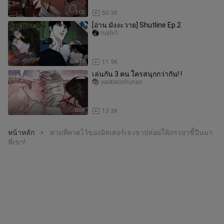
1:05
50.3K
[อ่าน มังงะวาย] Shutline Ep.2
rushi1
6:19
11.9K
เล่นกัน 3 คน ใครสนุกกว่ากัน! !
yaotiaoshunan
0:58
13.3K
หน้าหลัก
ตามที่คาดไว้ของมิสเตอร์เจ เขาปล่อยให้ภรรยาชี้ปืนมา
>
ที่เขา!