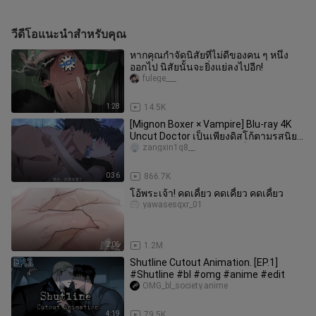
วีดีโอแนะนำสำหรับคุณ
หากคุณกำจัดนิสัยที่ไม่ดีของคน ๆ หนึ่ง
ออกไป นิสัยนั้นจะยิ่งแย่ลงไปอีก!
fulege___
1:28
14.5K
[Mignon Boxer × Vampire] Blu-ray 4K
Uncut Doctor เป็นเพียงดิสโก้ตามรสนิยม
ของฉัน! ตกปลามากเกินไปก็โดน
zangxin1q8__
0:36
866.7K
โอ้พระเจ้า! คดเคี้ยว คดเคี้ยว คดเคี้ยว
yawasesqxr_01
2:05
1.2M
Shutline Cutout Animation. [EP.1]
#Shutline #bl #omg #anime #edit
OMG_bl_society.anime
4:19
79.5K