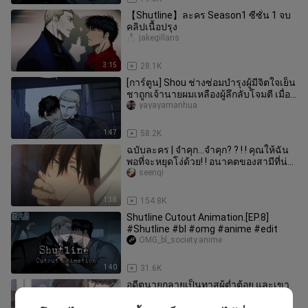
【Shutline】ละคร Season1 ซีซั่น 1 จบ
คลิปเนื้อปรุง
jakegillans
3:15
28.1K
[การ์ตูน] Shou ช่างซ่อมบำรุงผู้มีจิตใจเย็น
ชาถูกเจ้านายผมเหลืองผู้ลึกลับโจมตี เมื่อ
ได้ยินว่า Shou กำล
yayayamanhua
1:47
58.2K
ฉบับละคร | จำคุก...จำคุก? ? ! ! คุณให้ฉัน
พอที่จะหยุดโง่ด้วย! ! อนาคตของสามีที่น่า
รำคาญ#%##【ภัยคุกคาม
seenqi
1:38
154.8K
Shutline Cutout Animation.[EP.8]
#Shutline #bl #omg #anime #edit
OMG_bl_society.anime
1:40
31.6K
อดีตนายกลายเป็นทาสผู้ต่ำต้อย และเขา
ระบายความไม่พอใจมานานกว่าสิบปี!
huangmiude___