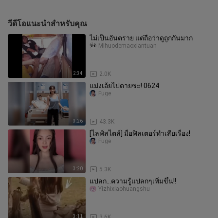
วีดีโอแนะนำสำหรับคุณ
ไม่เป็นอันตราย แต่ถือว่าดูถูกกันมาก
Mihuodemaoxiantuan
2:34
2.0K
แม่งเอ้ยไปตายซะ! 0624
Fuge
3:26
43.3K
[ไลฟ์สไตล์] มื่อฟิลเตอร์ทำเสียเรื่อง!
Fuge
3:20
5.3K
แปลก...ความรู้แปลกๆเพิ่มขึ้น!!
Yizhixiaohuangshu
3:11
3.6K