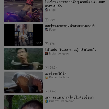
ไม่เชื่อหรอกว่าฉากดัง ๆ พวกนี้คุณจะเคยดู
มาหมดแล้ว
Fuge
3:00
999
ตลก|ช่วงเวลาสุดน่าอายของมนุษย์
Fuge
3:38
176
ไฟไหม้นาโนเมตร...หญ้าเริ่มโตแล้ว
Mdiandengpao
3:25
26.5K
เมารั่วจนได้โล่
Dabaitubaibubai
3:06
7.6K
เสพและแพร่ภาพโดยไม่ต้องซื้อหา
Guanzhukanredian