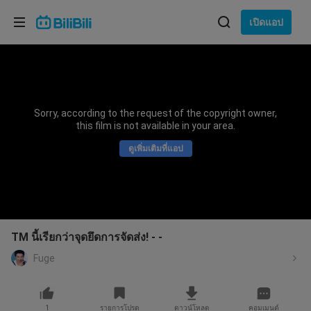
เลือกภาษา
เปิดแอป
English
ภาษา: ภาษาไทย
ภาษาไทย
Sorry, according to the request of the copyright owner,
เข้าสู่
this film is not available in your area.
Tiếng Việt
ระบบ
ดูเพิ่มเติมที่แอป
Bahasa Indonesia
Bahasa Melayu
TM นี้เรียกว่าจุดยึดการจัดส่ง! - -
Fuge
1
รายการโปรด
ดาวน์โหลด
คอมเมนต์