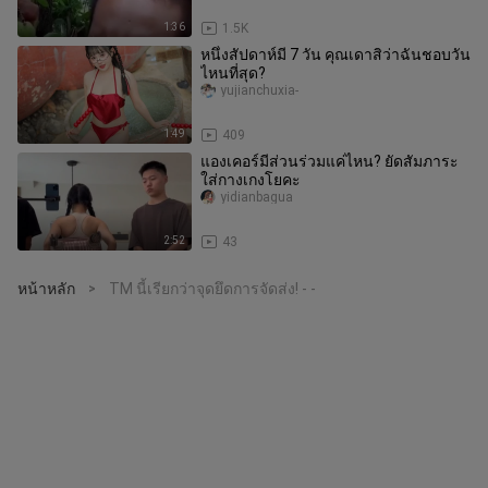
1:36
1.5K
หนึ่งสัปดาห์มี 7 วัน คุณเดาสิว่าฉันชอบวัน
ไหนที่สุด?
yujianchuxia-
1:49
409
แองเคอร์มีส่วนร่วมแค่ไหน? ยัดสัมภาระ
ใส่กางเกงโยคะ
yidianbagua
2:52
43
หน้าหลัก
TM นี้เรียกว่าจุดยึดการจัดส่ง! - -
>