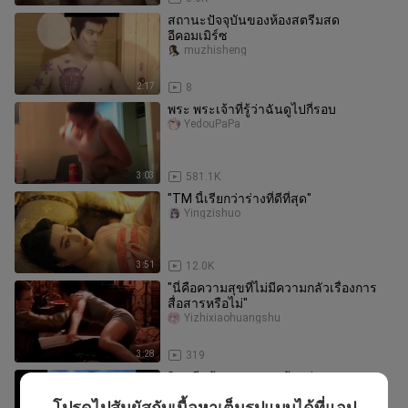
สถานะปัจจุบันของห้องสตรีมสด
อีคอมเมิร์ซ
muzhisheng
2:17
8
พระ พระเจ้าที่รู้ว่าฉันดูไปกี่รอบ
YedouPaPa
3:03
581.1K
"TM นี้เรียกว่าร่างที่ดีที่สุด"
Yingzishuo
3:51
12.0K
"นี่คือความสุขที่ไม่มีความกลัวเรื่องการ
สื่อสารหรือไม่"
Yizhixiaohuangshu
3:28
319
วินาทีหน้าแตก ขายหน้าอย่างรุนแรง
0615
โปรดไปสัมผัสกับเนื้อหาเต็มรูปแบบได้ที่แอป
Fuge