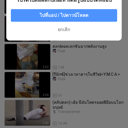
3:50
56
ไปที่แอป / ไปดาวน์โหลด
ตลก | วินาทีแห่งความสวย
Fuge
ยกเลิก
3:18
119
ตลก|คอลเลกชันฉากพลังงานสูง
Fuge
3:32
138
[รีมิกซ์]ช่วงเวลาฮาๆในชีวิต|<Y.M.C.A.>
Fuge
3:36
61
(คลิปตลก) เฮ้ย นี่มันโคตรยอดฝีมือบนโลก
มนุษย์
Tianyaxianren
3:02
16.0K