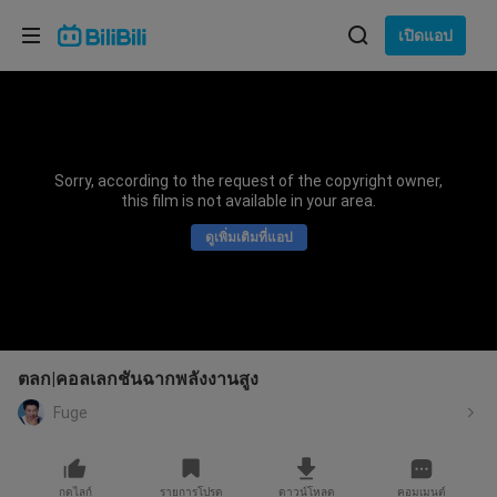
เลือกภาษา
เปิดแอป
English
ภาษา: ภาษาไทย
ภาษาไทย
Sorry, according to the request of the copyright owner,
เข้าสู่
this film is not available in your area.
Tiếng Việt
ระบบ
ดูเพิ่มเติมที่แอป
Bahasa Indonesia
Bahasa Melayu
ตลก|คอลเลกชันฉากพลังงานสูง
Fuge
กดไลก์
รายการโปรด
ดาวน์โหลด
คอมเมนต์