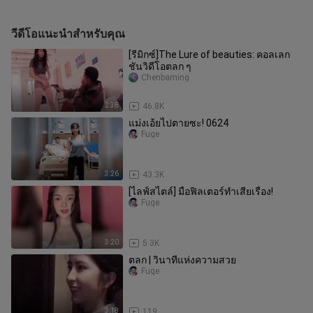
วีดีโอแนะนำสำหรับคุณ
[รีมิกซ์]The Lure of beauties: คอลเลก
ชันวิดีโอตลก ๆ
Chenbaming
2:38
46.8K
แม่งเอ้ยไปตายซะ! 0624
Fuge
3:26
43.3K
[ไลฟ์สไตล์] มื่อฟิลเตอร์ทำเสียเรื่อง!
Fuge
3:20
5.3K
ตลก | วินาทีแห่งความสวย
Fuge
3:18
119