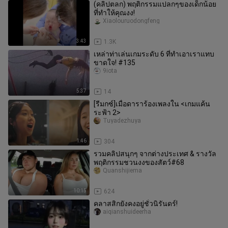
(คลิปตลก) พฤติกรรมแปลกๆของเด็กน้อย
ที่ทำให้คุณงง!
Xiaolouruodongfeng
3:43
1.3K
เหล่าท่าเล่นเกมระดับ 6 ที่ทำเอาเราแทบ
ขาดใจ! #135
9iota
5:37
14
[รีมกซ์]เมื่อดาราร้องเพลงใน <เกมแค้น
ระฟ้า 2>
Tuyadezhuya
1:46
304
รวมคลิปสนุกๆ จากต่างประเทศ & รางวัล
พฤติกรรมชวนงงของสัตว์#68
Quanshijiema
10:15
624
คลาสสิกยังคงอยู่ชั่วนิรันดร์!
aiqianshuideerha