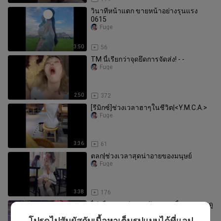
วินาทีหน้าแตก ขายหน้าอย่างรุนแรง
0615
Fuge
3:50
56
TM นี้เรียกว่าจุดยึดการจัดส่ง! - -
Fuge
2:50
372
[รีมิกซ์]ช่วงเวลาฮาๆในชีวิต|<Y.M.C.A.>
Fuge
3:36
61
ตลก|ช่วงเวลาสุดน่าอายของมนุษย์
Fuge
3:38
176
ไม่เชื่อหรอกว่าฉากดัง ๆ พวกนี้คุณจะเคยดู
มาหมดแล้ว
โปรดไปสัมผัสกับเนื้อหาเต็มรูปแบบได้ที่แอป
Fuge