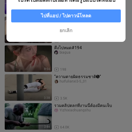
3:00
999
ไปที่แอป / ไปดาวน์โหลด
ตึงไป#523
biagua
ยกเลิก
5:22
6
ตึงไปหมด#194
biagua
8:56
198
“ความตายผิดธรรมชาติ➎”
huifulianxi3-5_01
3:38
3.5K
รวมคลิปตลกที่งานนี้ต้องมีคนเจ็บ
Yizhixiaohuangshu
2:44
64.0K