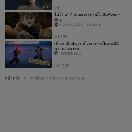
11:16
14
โจโจ้ ล่าข้ามศตวรรษ | ดิโอลืมชื่อของ
ศัตรู
Yigeluguodefanmianqishi_
2:55
4.9K
เมื่อเราฝึกฝน เราก็จะกลายเป็นคนที่มี
ความสามารถ
Hanzhibuqi__-
2:58
79.2K
หน้าหลัก
ตลก|คอลเลกชันฉากพลังงานสูง
>