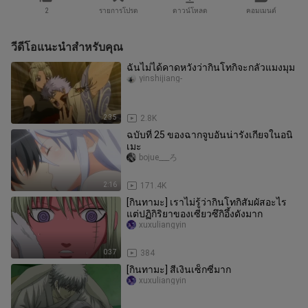
2
รายการโปรด
ดาวน์โหลด
คอมเมนต์
วีดีโอแนะนำสำหรับคุณ
ฉันไม่ได้คาดหวังว่ากินโทกิจะกลัวแมงมุม
yinshijiang-
2:35
2.8K
ฉบับที่ 25 ของฉากจูบอันน่ารังเกียจในอนิ
เมะ
bojue___ろ
2:16
171.4K
[กินทามะ] เราไม่รู้ว่ากินโทกิสัมผัสอะไร
แต่ปฏิกิริยาของเซียวซึกิอึ้งดังมาก
xuxuliangyin
0:37
384
[กินทามะ] สีเงินเซ็กซี่มาก
xuxuliangyin