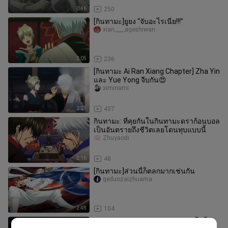
0:46
250
[กินทามะ]ยูยง “จับอะไรเนี่ย!!!”
xian____ageshiwan
2:05
236
[กินทามะ Ai Ran Xiang Chapter] Zha Yin
และ Yue Yong จีบกัน😍
ximinami
2:23
437
กินทามะ: ที่คุยกันในกินทามะดราก้อนบอล
เป็นอันตรายถึงชีวิตเลยโดนทุบแบบนี้
Zhuyaodi
2:16
48
[กินทามะ]ส่วนนี้ก็ตลกมากเช่นกัน
geduozaizhuama
2:48
104
Sakamoto Days วันๆของ : ซากาโมโต้