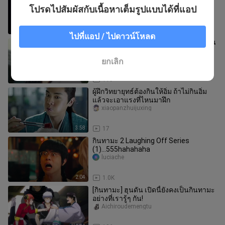
ตอนที่ 14
โปรดไปสัมผัสกับเนื้อหาเต็มรูปแบบได้ที่แอป
RoachGod
23:22
4
ไปที่แอป / ไปดาวน์โหลด
[กินทามะ] อากาศร้อนเกิน การเดินทางอัน
ยากลำบากของอาหยินในการซื้อพัดลม
yyangshiyi
ยกเลิก
2:53
119
ผู้ฝึกวิทยายุทธ์ต้องกินให้อิ่ม ถ้าไม่กินอิ่ม
แล้วจะเอาแรงที่ไหนมาฝึก
xiaopanzhuijuxing
3:58
17
กินทามะ 2 Laughing Off Series
(1)...555hahahaha
luciache
2:04
1.0K
[กินทามะ] ฮุนดัน เปิดนี้ยังคงเป็นกินทามะ
อย่างที่เรารู้ๆ กัน!
Aichiroudemengtu