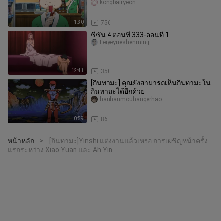
kongbairyeon
1:30
756
ซีซั่น 4 ตอนที่ 333-ตอนที่ 1
Feiyeyueshenming
12:41
350
[กินทามะ] คุณยังสามารถเห็นกินทามะใน
กินทามะได้อีกด้วย
hanhanmouhangerhao
0:59
86
หน้าหลัก
[กินทามะ]Yinshi แต่งงานแล้วเหรอ การเผชิญหน้าครั้ง
>
แรกระหว่าง Xiao Yuan และ Ah Yin