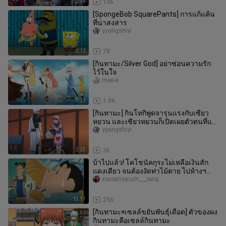
2:34
106
[SpongeBob SquarePants] การแก้แค้น
ที่น่าสงสาร
yyangshiyi
2:12
78
[กินทามะ/Silver God] อย่าซ่อนความรัก
ไว้ในใจ
mee-e
3:11
1.9K
[กินทามะ] กินโทกิพูดจารุนแรงกับเซียว
หยวน และเซียวหยวนก็เปิดเผยตัวตนที่แท้
จริงของเขา
yyangshiyi
2:23
36
บ้าไปแล้ว! โคโชนัคกุระไม่เหลือเงินสัก
แดงเดียว จนต้องงัดท่าไม้ตาย ไปห้างฯ
เพื่อขอชิมฟรีซะแล้ว!
xiaoxinyaozh___iang
13:17
256
[กินทามะ×เซลล์ขยันพันธุ์เดือด] ตัวของผง
กินทามะคือเซลล์กินทามะ