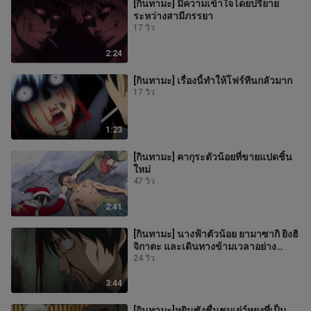
[กินทามะ] มีความเข้าใจโดยปริยาย
ระหว่างสามีภรรยา
17 วิว
2:24
[กินทามะ] เรื่องนี้ทำให้โฟร์ทีนกลัวมาก
17 วิว
1:23
[กินทามะ] คากุระตัวน้อยที่ขายแปดชิ้น
ใหม่
47 วิว
2:41
[กินทามะ] นางฟ้าตัวน้อย ยามาซากิ ยิงฮิ
จิกาตะ และเดินทางข้ามเวลาอย่าง
อธิบายไม่ถูก (พิเศษ ยามาซากิ)
24 วิว
3:44
[กินทามะ]หยินซังชื่นชมเย่ว์หยงที่เป็น