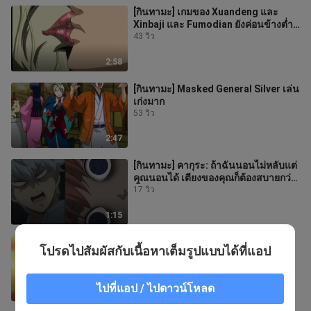
[กินทามะ] เกมของ Xuandeng และ
Xinbaji และ Fumodian ยังค่อนข้างต่ำ
อยู่
43 วิว
2:58
[กินทามะ] Masked General Silver เล่น
เก่งมาก
53 วิว
2:47
[กินทามะ] คากุระ: ถ้าฉันนอนไม่หลับแต่
คุณนอนได้ เตียงของคุณก็ต้องสบายกว่า
นี้ฉันก็จะนอนได้
17 วิว
1:15
[กินทามะ]กินทามะ ไข่อีสเตอร์ตัวน้อยนี้
โปรดไปสัมผัสกับเนื้อหาเต็มรูปแบบได้ที่แอป
ทำออกมาได้ดีจริงๆ
26 วิว
ไปที่แอป / ไปดาวน์โหลด
1:13