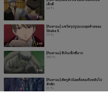
เด็กดี
24 วิว
2:57
[กินทามะ] แชร์สรุปรูปแบบสุดท้ายของ
Shake S
17 วิว
2:44
[กินทามะ] สีเงินเซ็กซี่มาก
250 วิว
0:46
[กินทามะ] ศัตรูตัวน้อยทั้งสองงีบหลับไป
สักพัก
21 วิว
2:55
[กินทามะ] หยินซังแนะนำแฟนสาวให้รู้