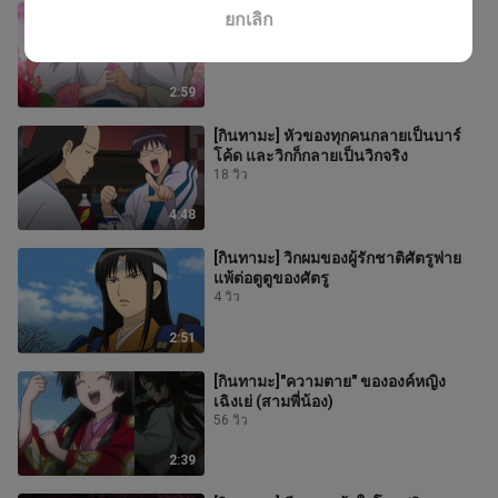
[กินทามะ]จุดสุดยอดแห่งชีวิตของคอน
ยกเลิก
โดะ จุดเริ่มต้นของการล่มสลายของชิน
ยาจิ
9 วิว
2:59
[กินทามะ] หัวของทุกคนกลายเป็นบาร์
โค้ด และวิกก็กลายเป็นวิกจริง
18 วิว
4:48
[กินทามะ] วิกผมของผู้รักชาติศัตรูพ่าย
แพ้ต่อตูตูของศัตรู
4 วิว
2:51
[กินทามะ]"ความตาย" ขององค์หญิง
เฉิงเย่ (สามพี่น้อง)
56 วิว
2:39