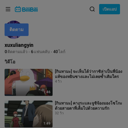
เลือกภาษา
เปิดแอป
English
ติดตาม
ภาษา: ภาษาไทย
ภาษาไทย
xuxuliangyin
เข้าสู่
0
ติดตามแล้ว
6
แฟนคลับ
40
ไลก์
Tiếng Việt
ระบบ
วิดีโอ
Bahasa Indonesia
[กินทามะ] จะเห็นได้ว่ากาซิล่าเป็นพี่น้อง
แท้ของหยินซางและไม่เคยซ้ำเติมใคร
Bahasa Melayu
4 วิว
1:46
[กินทามะ] คางุระและจูชิจ้องมองโซโกะ
ด้วยสายตาที่เต็มไปด้วยความรัก
32 วิว
1:49