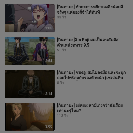
[กินทามะ] ทักษะการหยิกของลิงน้อยดี
จริงๆ แค่มองก็จำได้ทันที
33 วิว
1:08
[กินทามะ]Xin Baji ผมเป็นคนสัมผัส
ตำแหน่งทหาร 9.5
51 วิว
2:54
[กินทามะ] ซองอู: ผมไม่ลงมือ และจะบุก
ถอยไปพร้อมกับรองหัวหน้า (เซเว่นทีน
ได้ยินแบบนี้จะตกใจมาก)
8 วิว
2:14
[กินทามะ] เย่หยง: สามีเก่งกว่าฉันร้อย
เท่านะรู้ไหม?
113 วิว
3:00