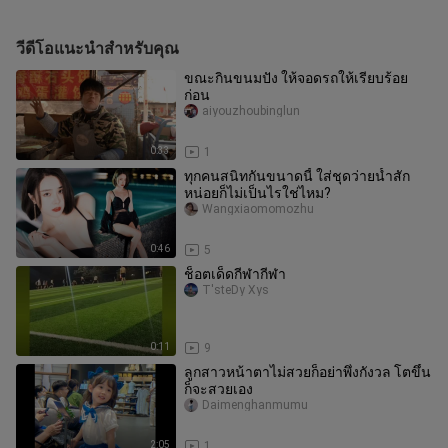
วีดีโอแนะนำสำหรับคุณ
ขณะกินขนมปัง ให้จอดรถให้เรียบร้อย
ก่อน
aiyouzhoubinglun
0:33
1
ทุกคนสนิทกันขนาดนี้ ใส่ชุดว่ายน้ำสัก
หน่อยก็ไม่เป็นไรใช่ไหม?
Wangxiaomomozhu
0:46
5
ช็อตเด็ดกีฬากีฬา
T'steDy Xys
0:11
9
ลูกสาวหน้าตาไม่สวยก็อย่าพึ่งกังวล โตขึ้น
ก็จะสวยเอง
Daimenghanmumu
2:05
1