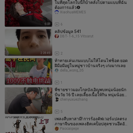
ในที่สุดโลกใบนี้ก็บ้าคลั่งไปตามแบบที่ฉัน
ต้องการแล้ว❽
XiaohuaMEMES
6:08
6
คลิปข้อมูล 541
DBT- 1-6_15 Vitsarut
2:28:49
2
ท้าทายเล่นเกมแบบไม่ให้โดนไฟช็อต ยอด
ฝีมือมีอยู่ในหมู่ชาวบ้านจริงๆ เก่งมากเลย
della_wong_05
4:40
1
พี่ชายชาวมองโกลบังเอิญพบหนุ่มน้อยนัก
ปั่นวัย 16 ปี เลยเลี้ยงเนื้อให้กิน หนุ่มน้อย
เดินทางจากไท่หยวนไปถ
chenyuxuezhang
7:52
5
เพลงสืบหาสามี! การร้องคัฟเวอร์แปลตรง
ภาษาจีนของเพลงฮิตเคป็อปสุดชวนอึดอัด
(17)
Paocaigege