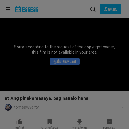
เลือกภาษา
เปิดแอป
English
ภาษา: ภาษาไทย
ภาษาไทย
Sorry, according to the request of the copyright owner,
เข้าสู่
this film is not available in your area.
Tiếng Việt
ระบบ
ดูเพิ่มเติมที่แอป
Bahasa Indonesia
Bahasa Melayu
at Ang pinakamasaya. pag nanalo hehe
tomsawyertv
กดไลก์
รายการโปรด
ดาวน์โหลด
คอมเมนต์