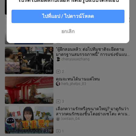
ไกล
2:29
1
ไปที่แอป / ไปดาวน์โหลด
จะประเมินอย่างไรว่าโลกปัจจุบันได้เข้าสู่
ยุคสามอำนาจแล้ว?
fengkezhu
ยกเลิก
0:34
1
“ผู้ฝึกสอนหลิว: ต่อไปทีมชาติจะยึดตาม
มาตรฐานสมรรถภาพนี้” การแข่งขันแบบ
ผสม HYROX เต็มไปด้วยความท้าทายส
chenyuxuezhang
0:40
2
คุณจะทนได้นานแค่ไหน
herb_phelps_03
1:09
3
เลือกความรักหรือขนาดใหญ่? มาดูกันว่า
สาวกคนรักของชิ้นโตอย่างเซโตะ คาเนะ
จะว่าอย่างไร! | คอลัมน์อารมณ์ค
lointain_04
2:56
1