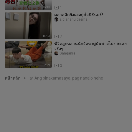
5:33
1
คลาสสิกยังคงอยู่ชั่วนิรันดร์!
aiqianshuideerha
10:03
7
ชีวิตลูกหลานนักจัดหาคู่มันช่างไม่ง่ายเลย
จริงๆ…
Ganganre
2:29
2
หน้าหลัก
at Ang pinakamasaya. pag nanalo hehe
>