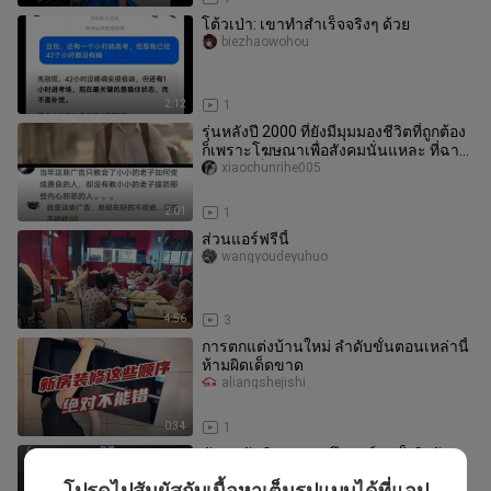
โต้วเป่า: เขาทำสำเร็จจริงๆ ด้วย
biezhaowohou
2:12
1
รุ่นหลังปี 2000 ที่ยังมีมุมมองชีวิตที่ถูกต้อง
ก็เพราะโฆษณาเพื่อสังคมนั่นแหละ ที่ฉาย
บนช่องเด็กอย่างยอ
xiaochunrihe005
2:01
1
ส่วนแอร์ฟรีนี้
wangyoudeyuhuo
4:56
3
การตกแต่งบ้านใหม่ ลำดับขั้นตอนเหล่านี้
ห้ามผิดเด็ดขาด
aliangshejishi
0:34
1
ฉันจะนับสิบเลข พอถึงศูนย์เราก็เลิกกัน…
#ความรู้สึกร่วม #แชทสนทนา #รักทาง
โปรดไปสัมผัสกับเนื้อหาเต็มรูปแบบได้ที่แอป
molinaibai-