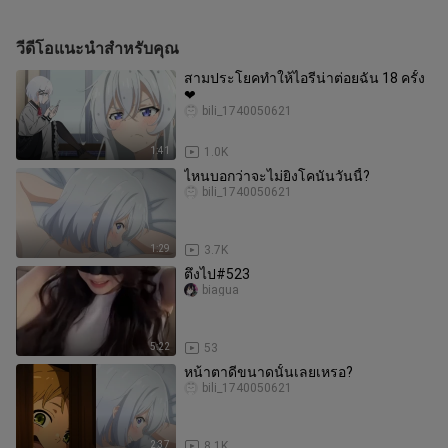
วีดีโอแนะนำสำหรับคุณ
สามประโยคทำให้ไอรีน่าต่อยฉัน 18 ครั้ง
❤
bili_1740050621
1:41
1.0K
ไหนบอกว่าจะไม่ยิงโคนันวันนี้?
bili_1740050621
1:29
3.7K
ตึงไป#523
biagua
5:22
53
หน้าตาดีขนาดนั้นเลยเหรอ?
bili_1740050621
2:37
8.1K