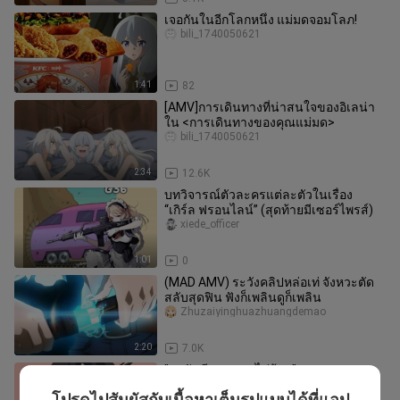
เจอกันในอีกโลกหนึ่ง แม่มดจอมโลภ!
bili_1740050621
1:41
82
[AMV]การเดินทางที่น่าสนใจของอิเลน่า
ใน <การเดินทางของคุณแม่มด>
bili_1740050621
2:34
12.6K
บทวิจารณ์ตัวละครแต่ละตัวในเรื่อง
“เกิร์ล ฟรอนไลน์” (สุดท้ายมีเซอร์ไพรส์)
xiede_officer
1:01
0
(MAD AMV) ระวังคลิปหล่อเท่ จังหวะตัด
สลับสุดฟิน ฟังก็เพลินดูก็เพลิน
Zhuzaiyinghuazhuangdemao
2:20
7.0K
"ทุกวันมีความสุขไม่รู้จบ"
bili_1740050621
โปรดไปสัมผัสกับเนื้อหาเต็มรูปแบบได้ที่แอป