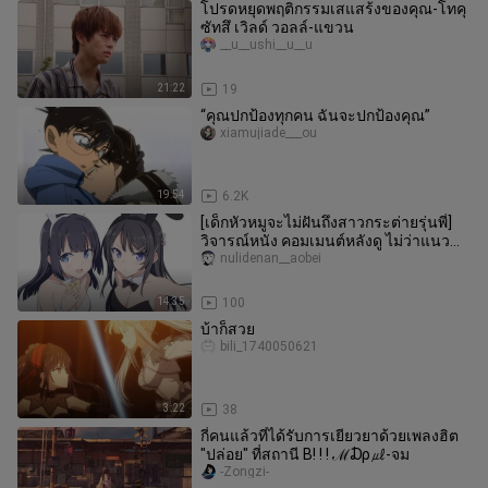
โปรดหยุดพฤติกรรมเสแสร้งของคุณ-โทคุ
ซัทสึ เวิลด์ วอลล์-แขวน
__u__ushi__u__u
21:22
19
“คุณปกป้องทุกคน ฉันจะปกป้องคุณ”
xiamujiade___ou
19:54
6.2K
[เด็กหัวหมูจะไม่ฝันถึงสาวกระต่ายรุ่นพี่]
วิจารณ์หนัง คอมเมนต์หลังดู ไม่ว่าแนว
โลกไหน ขอให้ใช้ชีวิตอย่
nulidenan__aobei
14:35
100
บ้าก็สวย
bili_1740050621
3:22
38
กี่คนแล้วที่ได้รับการเยียวยาด้วยเพลงฮิต
"ปล่อย" ที่สถานี B! ! ! ℳ₯㎕-จม
-Zongzi-