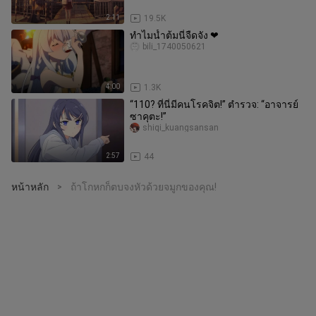
2:11
19.5K
ทำไมน้ำต้มนี่จืดจัง ❤
bili_1740050621
4:00
1.3K
“110? ที่นี่มีคนโรคจิต!” ตำรวจ: “อาจารย์
ซาคุตะ!”
shiqi_kuangsansan
2:57
44
หน้าหลัก
ถ้าโกหกก็ตบจงหัวด้วยจมูกของคุณ!
>