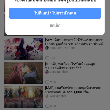
1:30
85
ไปที่แอป / ไปดาวน์โหลด
กิจวัตรประจำวันของเมลาลูก้าที่ไม่อาจ
ต้านทานได้♡รุ่นพี่ไหม丨Ye Meow
Yemiaow
ยกเลิก
1:54
1.8K
[รักซาดิมของพวกหลี] ซีซั่นแรกของคอล
เลกชั่นดูดเลือด รวมความทรงจำ ฆ่า หล่อ
นำหน้า!!!
zuozuomuyan_ssr
10:11
744
[ฉากดัง] จะเกิดอะไรขึ้นเมื่อคุณจูบ
พระเอกหน้าพระราชวัง?
Youzimuchen
7:08
9.0K
[MAD]สตอรี่บอร์ดและบทพูดที่หาตัวจับ
ยากจากอนิเมะกว่า 1,000 เรื่อง
Wuxiqianbei
11:22
5.2K