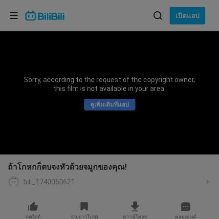
เลือกภาษา
เปิดแอป
English
ภาษา: ภาษาไทย
ภาษาไทย
Sorry, according to the request of the copyright owner,
เข้าสู่
this film is not available in your area.
Tiếng Việt
ระบบ
ดูเพิ่มเติมที่แอป
Bahasa Indonesia
Bahasa Melayu
ถ้าโกหกก็ตบจงหัวด้วยจมูกของคุณ!
bili_1740050621
กดไลก์
รายการโปรด
ดาวน์โหลด
คอมเมนต์