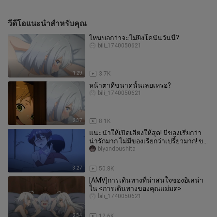
วีดีโอแนะนำสำหรับคุณ
ไหนบอกว่าจะไม่ยิงโคนันวันนี้?
bili_1740050621
1:29
3.7K
หน้าตาดีขนาดนั้นเลยเหรอ?
bili_1740050621
2:37
8.1K
แนะนำให้เปิดเสียงให้สุด! มีของเรียกว่า
น่ารักมาก ไม่มีของเรียกว่าเปรี้ยวมาก! ขอ
กำลังใจหน่อยนะครับ ตัด
biyandoushita
3:27
50.8K
[AMV]การเดินทางที่น่าสนใจของอิเลน่า
ใน <การเดินทางของคุณแม่มด>
bili_1740050621
2:34
12.6K