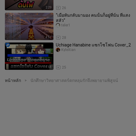
2:29
26
“เมื่อหันกลับมามอง คนนั้นก็อยู่ที่นั่น ที่แสง
สลัว”
teler1
4:52
28
Uchiage Hanabine แซกโซโฟน Cover_2
KyleXian
1:54
25
หน้าหลัก
นักศึกษาวิทยาศาสตร์ตกหลุมรักจึงพยายามพิสูจน์
>