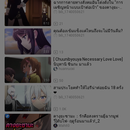
ฉากการตายทางสังคมอันโด่งดังใน "การ
เผชิญหน้าแบบเป้าต่อเป้า" ของคางุยะ-
ซามะ!
bili_1740050621
8:12
21
คุณต้องเข้มแข็งแค่ไหนถึงจะไม่มีวันลืม?
bili_1740050621
2:33
13
[ Chuunibyouya Necessary Love Love]
นิบุทานิ ชินกะ มาแล้ว
huanruoxi
2:50
50
สามประโยคทำให้ไอรีน่าต่อยฉัน 18 ครั้ง
❤
bili_1740050621
1:41
1.0K
คางุยะซามะ：รักคือสงคราม|[ฉากมูฟ
วี่]ดับไฟ- ฤดูร้อนมาแล้ว!_2
Mahit0