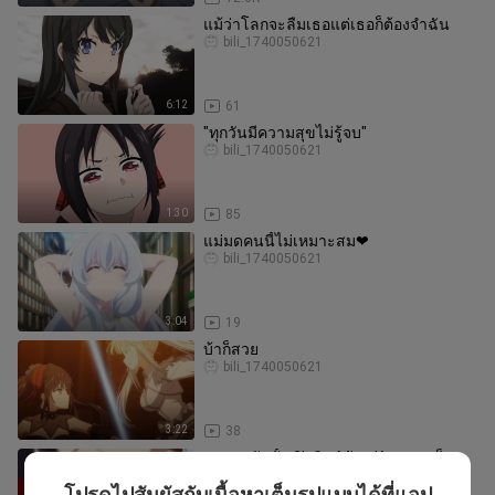
แม้ว่าโลกจะลืมเธอแต่เธอก็ต้องจำฉัน
bili_1740050621
6:12
61
"ทุกวันมีความสุขไม่รู้จบ"
bili_1740050621
1:30
85
แม่มดคนนี้ไม่เหมาะสม❤
bili_1740050621
3:04
19
บ้าก็สวย
bili_1740050621
3:22
38
คางุยะ อัลบั้ม 2! เปิด Miss Kaguya เป็น
อัลบั้มสีขาว!
โปรดไปสัมผัสกับเนื้อหาเต็มรูปแบบได้ที่แอป
bili_1740050621