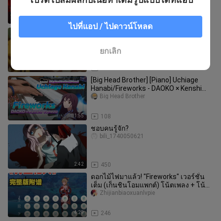
1:25
75
ไปที่แอป / ไปดาวน์โหลด
เทพมรณะผู้คดเคี้ยวที่เดินทางผ่านอีกโลก
หนึ่ง
bili_1740050621
ยกเลิก
1:20
4
[Big Head Brother] [Piano] Uchiage
Hanabi/Fireworks - DAOKO × Kenshi
Yonezu
Big Head Brother
1:55
108
ชอบคนรู้จัก?
bili_1740050621
2:42
450
ดอกไม้ไฟมาแล้ว! "Fireworks" เวอร์ชั่น
เต็ม (เก็นชินโอมแพกต์) โน้ตเพลง + โน้ต
คีย์บอร์ด
Zhijianbiaoxuanlvpie
4:29
246