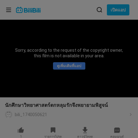
เลือกภาษา
เปิดแอป
English
ภาษา: ภาษาไทย
ภาษาไทย
Sorry, according to the request of the copyright owner,
เข้าสู่
this film is not available in your area.
Tiếng Việt
ระบบ
ดูเพิ่มเติมที่แอป
Bahasa Indonesia
Bahasa Melayu
นักศึกษาวิทยาศาสตร์ตกหลุมรักจึงพยายามพิสูจน์
bili_1740050621
1
รายการโปรด
ดาวน์โหลด
คอมเมนต์