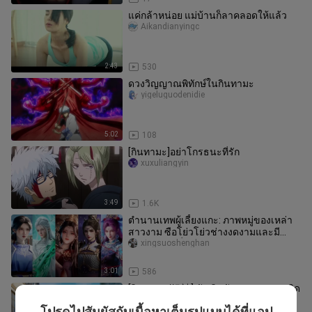
แค่กล้าหน่อย แม่บ้านก็ลาคลอดให้แล้ว
Aikandianyingc
2:43
530
ดวงวิญญาณพิทักษ์ในกินทามะ
yigeluguodenidie
5:02
108
[กินทามะ]อย่าโกรธนะที่รัก
xuxuliangyin
3:49
1.6K
ตำนานเทพผู้เลี้ยงแกะ: ภาพหมู่ของเหล่า
สาวงาม ซือโย่วโย่วช่างงดงามและมี
เสน่ห์ หลิงยู่ซิ่วช่างฉลาดหลักแ
xingsuoshenghan
3:01
586
[กินทามะ/银神] ฉันชินกับการกอดและติด
สติกเกอร์ที่ด้านหลังแล้ว
โปรดไปสัมผัสกับเนื้อหาเต็มรูปแบบได้ที่แอป
tsukiyoshi