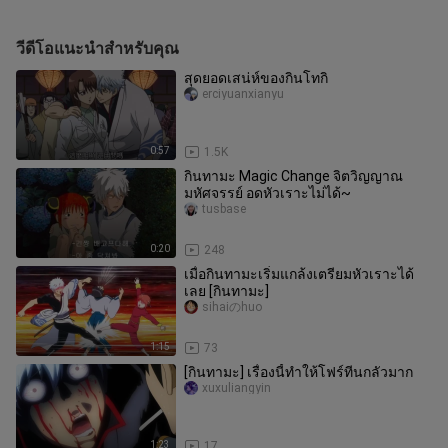
วีดีโอแนะนำสำหรับคุณ
สุดยอดเสน่ห์ของกินโทกิ
erciyuanxianyu
0:57
1.5K
กินทามะ Magic Change จิตวิญญาณ
มหัศจรรย์ อดหัวเราะไม่ได้~
tusbase
0:20
248
เมื่อกินทามะเริ่มแกล้งเตรียมหัวเราะได้
เลย [กินทามะ]
sihaiのhuo
1:15
73
[กินทามะ] เรื่องนี้ทำให้โฟร์ทีนกลัวมาก
xuxuliangyin
1:23
17