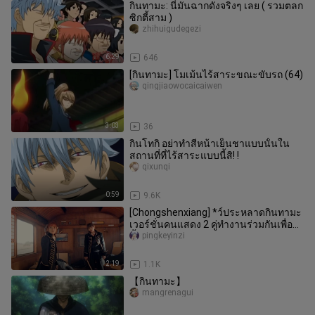
กินทามะ: นี่มันฉากดังจริงๆ เลย ( รวมตลก
ซิกตี้สาม )
zhihuigudegezi
6:29
646
[กินทามะ] โมเม้นไร้สาระขณะขับรถ (64)
qingjiaowocaicaiwen
3:03
36
กินโทกิ อย่าทำสีหน้าเย็นชาแบบนั้นใน
สถานที่ที่ไร้สาระแบบนี้สิ! !
qixunqi
0:59
9.6K
[Chongshenxiang] *ว์ประหลาดกินทามะ
เวอร์ชั่นคนแสดง 2 คู่ทำงานร่วมกันเพื่อส่ง
น้ำตาลและความร่วมมือโดย
pingkeyinzi
2:19
1.1K
【กินทามะ】
mangrenagui