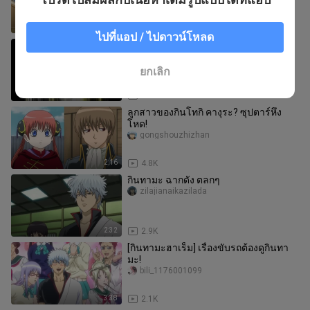
1:57
163
ไปที่แอป / ไปดาวน์โหลด
เมื่อคุณรู้สึกว่าเสินเหวยนั้นเก่งจนแทบ
ไม่ใช่มนุษย์ ซิ่งซีผู้พากย์เสียงเดียวกับเสิน
เหวยก็พูดว่า:
yangmojiushiikunmo
ยกเลิก
0:54
8
ลูกสาวของกินโทกิ คางุระ? ซุปตาร์หึง
โหด!
gongshouzhizhan
2:16
4.8K
กินทามะ ฉากดัง ตลกๆ
zilajianaikazilada
2:32
2.9K
[กินทามะฮาเร็ม] เรื่องขับรถต้องดูกินทา
มะ!
bili_1176001099
3:38
2.1K