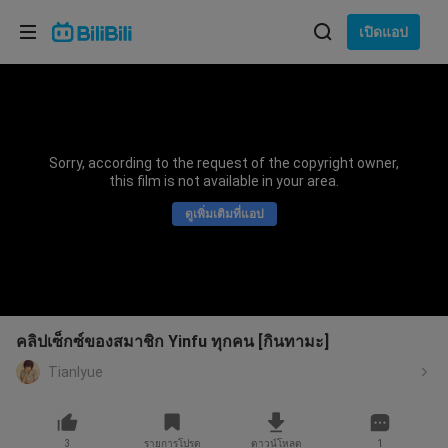
เลือกภาษา
เปิดแอป
English
ภาษา: ภาษาไทย
ภาษาไทย
Sorry, according to the request of the copyright owner,
เข้าสู่
this film is not available in your area.
Tiếng Việt
ระบบ
ดูเพิ่มเติมที่แอป
Bahasa Indonesia
Bahasa Melayu
คลิปเซ็กซ์ของสมาชิก Yinfu ทุกคน [กินทามะ]
Tianlyue
3
รายการโปรด
ดาวน์โหลด
1