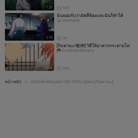
1:29
915
ฉันยอมรับว่ามัตสึท้องและฉันก็ทำได้
miyanglan
2:19
39
[กินทามะ/银神] วิธีให้อาหารกระต่ายโต
Duobinghebantang
3:04
566
หน้าหลัก
คลิปเซ็กซ์ของสมาชิก Yinfu ทุกคน [กินทามะ]
>