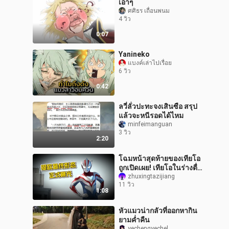
เอาๆ
ศศิธร เถื่อนพนม
4 วิว
0:07
Yanineko
แบงค์เล่าไปเรื่อย
6 วิว
0:42
ลวี่ลั่วปะทะจงเสินซือ สรุป
แล้วจะหนีรอดได้ไหม
minfeimanguan
3 วิว
2:20
โฉมหน้าสุดท้ายของเทียโอ
ถูกเปิดเผย! เทียโอในร่างตื่น
醒 แสงหินแห่งลมหายใจได้
zhuxingtazijiang
11 วิว
พบกับบุคคลที่ไม่คาดคิด
1:08
ทำให
หัวแมวน่ากลัวที่ออกหากิน
ยามค่ำคืน
yechengyechel