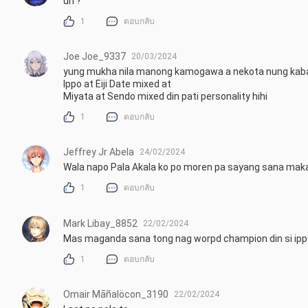
uh ?
1
ตอบกลับ
Joe Joe_9337
20/03/2024
yung mukha nila manong kamogawa a nekota nung kabata
Ippo at Eiji Date mixed at

Miyata at Sendo mixed din pati personality hihi
1
ตอบกลับ
Jeffrey Jr Abela
24/02/2024
Wala napo Pala Akala ko po moren pa sayang sana mak
1
ตอบกลับ
Mark Libay_8852
22/02/2024
Mas maganda sana tong nag worpd champion din si ip
1
ตอบกลับ
Omair Māñalöcon_3190
22/02/2024