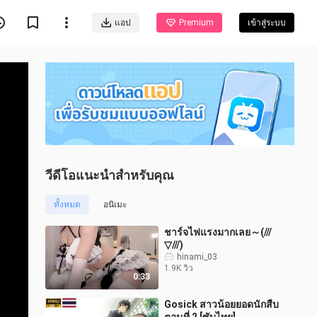
แอป
Premium
เข้าสู่ระบบ
วีดีโอแนะนำสำหรับคุณ
ทั้งหมด
อนิเมะ
ชาร์จไฟแรงมากเลย～(///
▽///)
hinami_03
1.9K วิว
0:33
Gosick สาวน้อยยอดนักสืบ