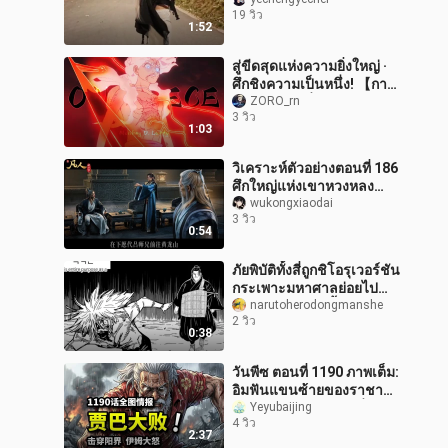
19 วิว
1:52
สู่ขีดสุดแห่งความยิ่งใหญ่ ·
ศึกชิงความเป็นหนึ่ง! 【การ
เชียร์แบบบีเมิ่ง】
ZORO_rn
3 วิว
1:03
วิเคราะห์ตัวอย่างตอนที่ 186
ศึกใหญ่แห่งเขาหวงหลง
กำลังจะมาถึงแล้ว
wukongxiaodai
3 วิว
0:54
ภัยพิบัติทั้งสี่ถูกชิโอรุเวอร์ชัน
กระเพาะมหาศาลย่อยไป
หมดแล้ว? อย่างนี้ยังไม่เรียก
narutoherodongmanshe
2 วิว
ว่าจบแบบแฮปปี้เอนดิ้
0:38
วันพีซ ตอนที่ 1190 ภาพเต็ม:
อิมฟันแขนซ้ายของราชา
ขาด! จาบะสละชีวิตเพื่อช่วย
Yeyubaijing
4 วิว
ลูฟี่!
2:37