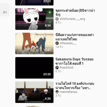
23:22
ชุดกระต่ายน้อย (มินิขาวน่า
ส่ง
รัก)
zhizhuzaiai____ang
4 วิว
0:34
นี่คือความเก่งกาจของเหล่า
แมวเลยใช่ไหม
nihaoxiao___
14 วิว
12:47
Sakamoto Days วันๆของ
ซากาโมโต้ ตอนที่ 1
RoachGod
5 วิว
23:25
รวมไฮไลท์ 10 องค์ประกอบ
น่าสนใจจากเรื่อง “มหา
เวทย์ผนึกมาร” ทำไมชื่อ
meimeifanwu
3 วิว
เสียงของโกะโจ ซาโตรุถึง
4:26
แบ่งขั้วอย่