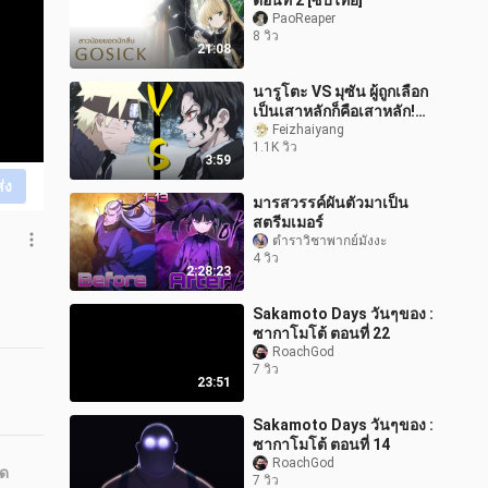
ตอนที่ 2 [ซับไทย]
PaoReaper
8 วิว
21:08
นารูโตะ VS มุซัน ผู้ถูกเลือก
เป็นเสาหลักก็คือเสาหลัก!
【ดาบพิฆาตอสูรจินจา ตอน
Feizhaiyang
1.1K วิว
ที่ 1】
3:59
ส่ง
มารสวรรค์ผันตัวมาเป็น
สตรีมเมอร์
ตำราวิชาพากย์มังงะ
4 วิว
2:28:23
Sakamoto Days วันๆของ :
ซากาโมโต้ ตอนที่ 22
RoachGod
7 วิว
23:51
Sakamoto Days วันๆของ :
ซากาโมโต้ ตอนที่ 14
RoachGod
ุด
7 วิว