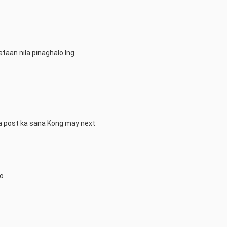
an nila pinaghalo lng

a post ka sana Kong may next
po