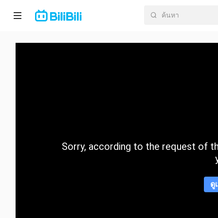
หน้า
หลัก
อนิ
เมะ
ละคร
สั้น
Sorry, according to the request of the
กำลัง
มา
แรง
ดู
หมวด
หมู่