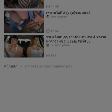
4:01
14.6K
เพดานไอคิว(สูงสุด)ของมนุษย์
Wuyungege
2:48
55.5K
รวมคลิปสนุกๆ จากต่างประเทศ & รางวัล
พฤติกรรมชวนงงของสัตว์#68
Quanshijiema
10:15
633
หน้าหลัก
ตลก|คอลเลกชันฉากพลังงานสูง
>