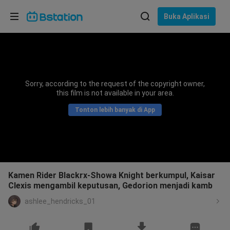
Pilih bahasa
Buka Aplikasi
English
Bahasa: Bahasa Indonesia
ภาษาไทย
Sorry, according to the request of the copyright owner,
asuk
this film is not available in your area.
Tiếng Việt
Tonton lebih banyak di App
Bahasa Indonesia
Bahasa Melayu
Kamen Rider Blackrx-Showa Knight berkumpul, Kaisar
Clexis mengambil keputusan, Gedorion menjadi kamb
ashlee_hendricks_01