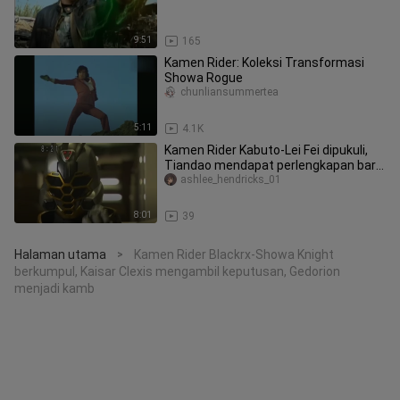
9:51
165
Kamen Rider: Koleksi Transformasi
Showa Rogue
chunliansummertea
5:11
4.1K
Kamen Rider Kabuto-Lei Fei dipukuli,
Tiandao mendapat perlengkapan baru,
dan Queen Bee versi Kageyam
ashlee_hendricks_01
8:01
39
Halaman utama
Kamen Rider Blackrx-Showa Knight
>
berkumpul, Kaisar Clexis mengambil keputusan, Gedorion
menjadi kamb