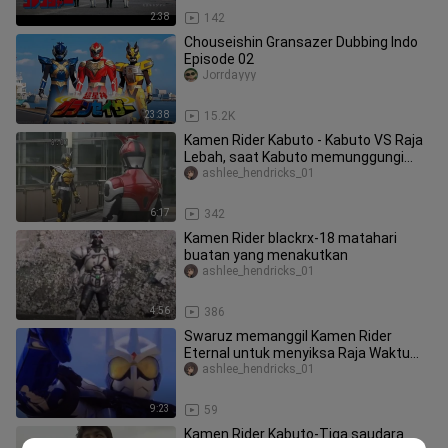
2:38
142
Chouseishin Gransazer Dubbing Indo
Episode 02
Jorrdayyy
23:38
15.2K
Kamen Rider Kabuto - Kabuto VS Raja
Lebah, saat Kabuto memunggungi
Anda, nasib Anda akan hancur
ashlee_hendricks_01
6:17
342
Kamen Rider blackrx-18 matahari
buatan yang menakutkan
ashlee_hendricks_01
4:56
386
Swaruz memanggil Kamen Rider
Eternal untuk menyiksa Raja Waktu
secara brutal, Katsumi Daido: Saya ti
ashlee_hendricks_01
9:23
59
Kamen Rider Kabuto-Tiga saudara