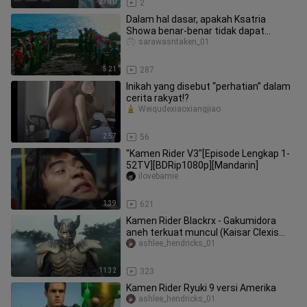
23:40
2
Dalam hal dasar, apakah Ksatria
Showa benar-benar tidak dapat
mengalahkan Ksatria Heisei?
sarawasntaken_01
5:21
287
Inikah yang disebut “perhatian” dalam
cerita rakyat!?
Weiqudexiaoxiangjiao
2:57
56
"Kamen Rider V3"[Episode Lengkap 1-
52TV][BDRip1080p][Mandarin]
ilovebamie
1:39
621
Kamen Rider Blackrx - Gakumidora
aneh terkuat muncul (Kaisar Clexis
juga sangat pandai membunuh oran
ashlee_hendricks_01
11:32
323
Kamen Rider Ryuki 9 versi Amerika
ashlee_hendricks_01