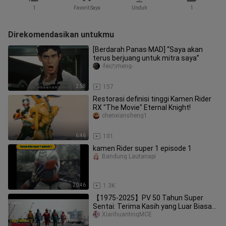
1
Favorit Saya
Unduh
1
Direkomendasikan untukmu
[Berdarah Panas·MAD] “Saya akan
terus berjuang untuk mitra saya”
-feiのmeng-
2:58
157
Restorasi definisi tinggi Kamen Rider
RX "The Movie" Eternal Knight!
chenxiansheng1
6:46
101
kamen Rider super 1 episode 1
Bandung Lautanapi
20:46
1.3K
【1975-2025】PV 50 Tahun Super
Sentai: Terima Kasih yang Luar Biasa
[Tim Lokalisasi MCE]
XiarihuantingMCE