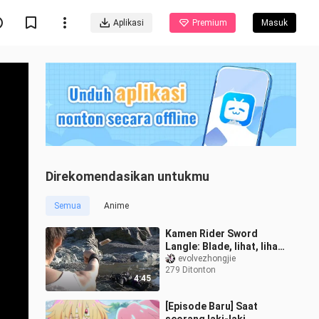
Aplikasi
Premium
Masuk
Direkomendasikan untukmu
Semua
Anime
Kamen Rider Sword
Langle: Blade, lihat, lihat
wujud rajaku
evolvezhongjie
279 Ditonton
4:45
[Episode Baru] Saat