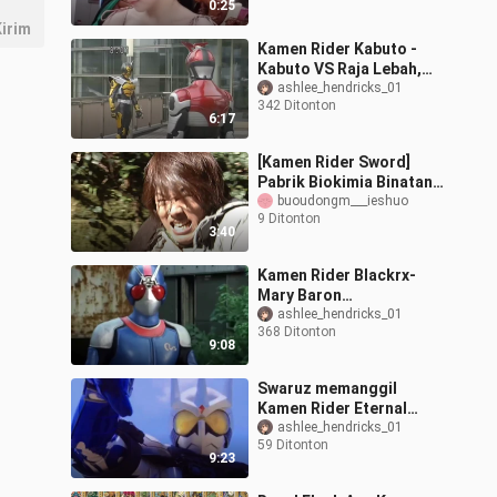
0:25
irim
Kamen Rider Kabuto -
Kabuto VS Raja Lebah,
saat Kabuto
ashlee_hendricks_01
342 Ditonton
memunggungi Anda,
6:17
nasib Anda akan hancur
[Kamen Rider Sword]
Pabrik Biokimia Binatang
Mayat Hidup 7 Hati,
buoudongm___ieshuo
9 Ditonton
pertarungan pertama
3:40
Kamen Rider Kal
Kamen Rider Blackrx-
Mary Baron
membangkitkan monster
ashlee_hendricks_01
368 Ditonton
yang sudah mati,
9:08
(sebenarnya sudah tidak
ada la
Swaruz memanggil
Kamen Rider Eternal
untuk menyiksa Raja
ashlee_hendricks_01
59 Ditonton
Waktu secara brutal,
9:23
Katsumi Daido: Saya ti