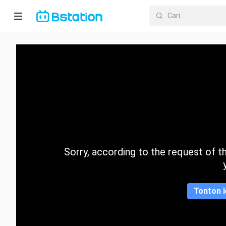
Halaman
utama
Anime
Dracin
Trending
Sorry, according to the request of the
Kategori
Tonton l