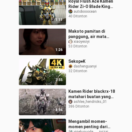
Royal Flush Ace Kamen
Rider Zi-O Blade King
Armor (Sword Emperor)
autobooocean
40 Ditonton
[Gambar lubang otak
1:11
AOC P]
Makoto pamitan di
panggung, air mata
tumpah di tempat,
xiaoyesiyi
53 Ditonton
saatnya mulai belajar
1:26
lagi
Sekop♠️K
dashenguanyi
32 Ditonton
3:55
Kamen Rider blackrx-18
matahari buatan yang
menakutkan
ashlee_hendricks_01
386 Ditonton
4:56
Mengambil momen-
momen penting dari
yigeluguode____ngzai