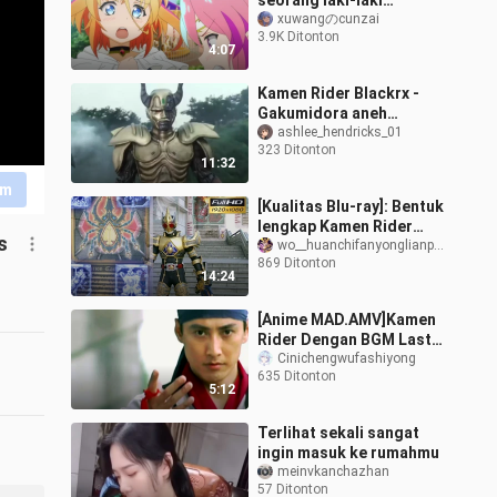
seorang laki-laki
berubah menjadi gadis
xuwangのcunzai
3.9K Ditonton
penyihir, tubuhnya
4:07
berubah? ~
Kamen Rider Blackrx -
Gakumidora aneh
terkuat muncul (Kaisar
ashlee_hendricks_01
323 Ditonton
Clexis juga sangat
11:32
pandai membunuh oran
im
[Kualitas Blu-ray]: Bentuk
lengkap Kamen Rider
s
Blade + koleksi
wo__huanchifanyonglianpen
869 Ditonton
pertarungan yang keren
14:24
[Anime MAD.AMV]Kamen
Rider Dengan BGM Last
Stardust
Cinichengwufashiyong
635 Ditonton
5:12
Terlihat sekali sangat
ingin masuk ke rumahmu
meinvkanchazhan
57 Ditonton