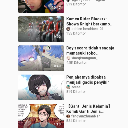
semua bentuk Kamen
519 Ditonton
Rider Para-DX
10:47
Kamen Rider Blackrx-
Showa Knight berkumpul,
Kaisar Clexis mengambil
ashlee_hendricks_01
155 Ditonton
keputusan, Gedorion
9:02
menjadi kamb
Boy secara tidak sengaja
memasuki toko
misterius dan berubah
xiaoqimanguan_
4.8K Ditonton
menjadi orang suci Mesir
0:40
kuno
Penjahatnya dipaksa
menjadi gadis penyihir
eeeee1
819 Ditonton
1:32
【Ganti Jenis Kelamin】
Komik Ganti Jenis
Kelamin 4
fengyunzhuanbian
534 Ditonton
1:10